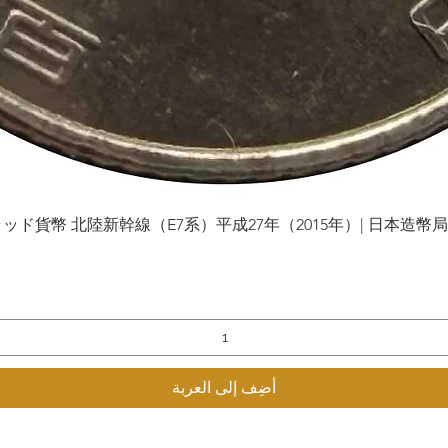
貨幣 北陸新幹線（E7系）平成27年（2015年）| 日本造幣局 | Gol
العرض السريع
أضِف إلى العربة