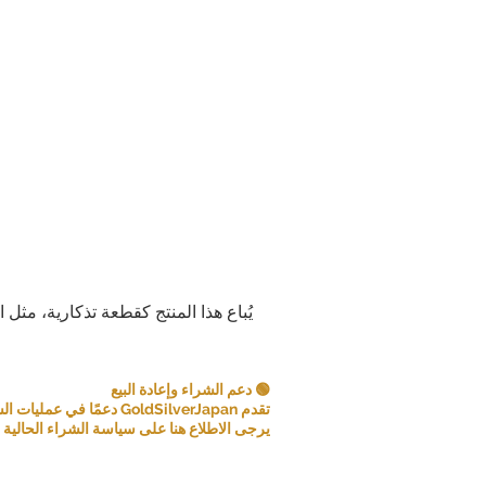
يُباع هذا المنتج كقطعة تذكارية، مثل 
🟢 دعم الشراء وإعادة البيع
تقدم GoldSilverJapan دعمًا في عمليات الشراء للعملات المعدنية ومنتجات السبائك المؤهلة.
يرجى الاطلاع هنا على سياسة الشراء الحالية و