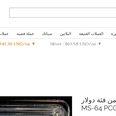
رة
العملات العتيقة
البلاتين
سبائك
عملة فضية
عملات
4341.30 USD/oz ▼
Silver : $63.58 USD/oz ▼
ن فئة دولار