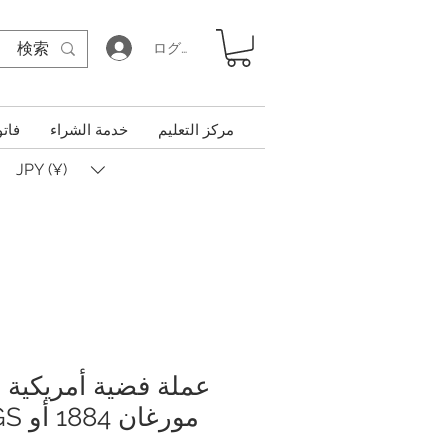
ログイン
مركز التعليم
خدمة الشراء
فاتو
JPY (¥)
عملة فضية أمريكية م
مورغان 1884 أو MS-64 PCGS