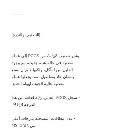
⸻
[التصنيف والندرة]
يشير تصنيف AU58 من PCGS إلى عملة
معدنية في حالة شبه جديدة، مع وجود
القليل من التآكل، ولكنها لا تزال تتمتع
بلمعان حاد وتفاصيل، مما يجعلها عملة
معدنية عالية الجودة لهواة الجمع.
• سجل PCGS الحالي: 475 قطعة من هذا
الدرجة AU58.
• عدد البطاقات المسجلة بدرجات أعلى
من MS: 2,315