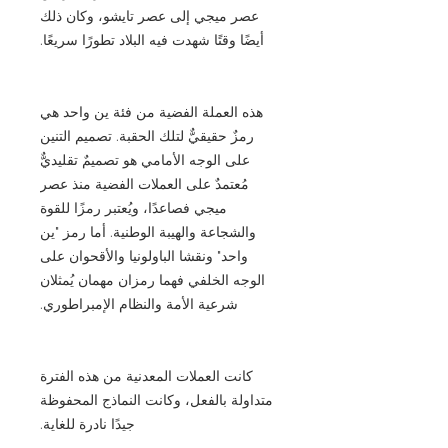
عصر ميجي إلى عصر تايشو، وكان ذلك
أيضًا وقتًا شهدت فيه البلاد تطورًا سريعًا.
هذه العملة الفضية من فئة ين واحد هي
رمزٌ حقيقيٌّ لتلك الحقبة. تصميم التنين
على الوجه الأمامي هو تصميمٌ تقليديٌّ
مُعتمدٌ على العملات الفضية منذ عصر
ميجي فصاعدًا، ويُعتبر رمزًا للقوة
والشجاعة والهيبة الوطنية. أما رمز "ين
واحد" ونقشا الباولونيا والأقحوان على
الوجه الخلفي فهما رمزان مهمان يُمثلان
شرعية الأمة والنظام الإمبراطوري.
كانت العملات المعدنية من هذه الفترة
متداولة بالفعل، وكانت النماذج المحفوظة
جيدًا نادرة للغاية.