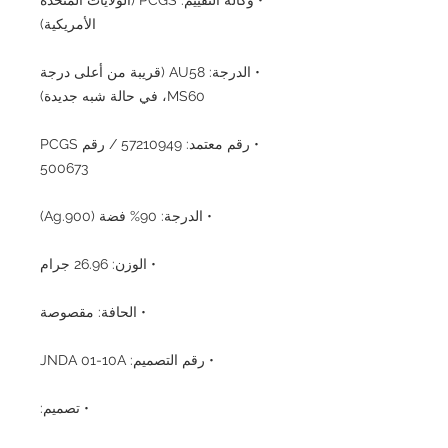
الأمريكية)
• الدرجة: AU58 (قريبة من أعلى درجة
MS60، في حالة شبه جديدة)
• رقم معتمد: 57210949 / رقم PCGS
500673
• الدرجة: 90% فضة (Ag.900)
• الوزن: 26.96 جرام
• الحافة: مقصوصة
• رقم التصميم: JNDA 01-10A
• تصميم: