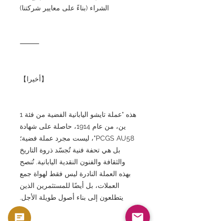
الشراء (بناءً على معايير شركتنا)
⸻
【أخيرا】
هذه "عملة تايشو اليابانية الفضية من فئة 1
ين، من عام 1914، حاصلة على شهادة
PCGS AU58"، ليست مجرد عملة فضية؛
بل هي تحفة فنية تُجسّد ذروة التاريخ
والثقافة والفنون النقدية اليابانية. تُنصح
بهذه العملة النادرة ليس فقط لهواة جمع
العملات، بل أيضًا للمستثمرين الذين
يتطلعون إلى بناء أصول طويلة الأجل.