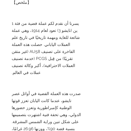
【ملخص】
يسرنا أن نقدم لكم عملة فضية من فئة 1
ين (تايشو 3) تعود لعام 1914، وهي عملة
شائعة للغاية ومهمة تاريخيًا في تاريخ علم
العملات الياباني. حصلت هذه العملة
الفاخرة على تصنيف AU58 (غير متقن
تقريبًا) من قِبل PCGS (خدمة تصنيف
العملات الاحترافية)، أكبر وكالة تصنيف
عملات في العالم.
صدرت هذه العملة الفضية في أوائل عصر
تايشو، عندما كانت اليابان تعزز قوتها
الوطنية كإمبراطورية وتعزز حضورها
الدولي، وهي تحفة فنية اشتهرت بتصميمها
على شكل تنين وراية الشمس المشرقة.
بنسبة فضة 90%، ووزنها 26.96 غرامًا،