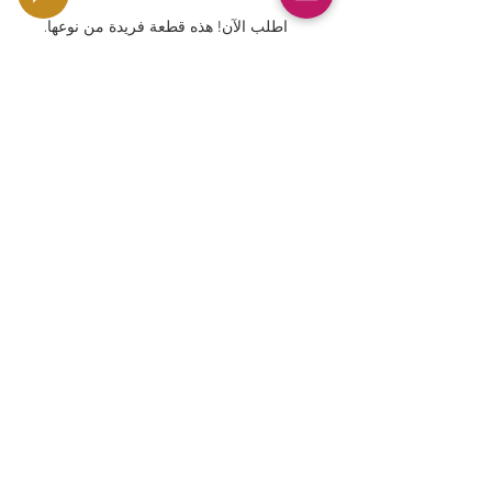
اطلب الآن! هذه قطعة فريدة من نوعها.
استمتع براحة البال مع GoldSilverJapan
وأضف هذه القطعة التاريخية القيمة إلى
منزلك.
⸻
عملة فضية يابانية من فئة 1 ين، ١٩١٤،
تايشو ٣، تصميم تنين، PCGS AU58
JNDA 01-10A، عملات، عملات فضية
للاستثمار، استثمار في عملات فضية،
عملات تذكارية، عملة تاريخية، عملات
مميزة، شراء عملات فضية، ذهب وفضة
اليابان، استثمار في الذهب والفضة،
عملات يابانية، مبيعات عملات فضية