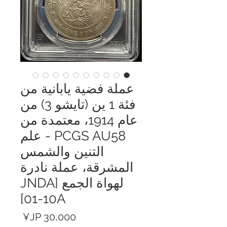
عملة فضية يابانية من
فئة 1 ين (تايشو 3) من
عام 1914، معتمدة من
PCGS AU58 - علم
التنين والشمس
المشرقة، عملة نادرة
لهواة الجمع [JNDA
01-10A]
السعر