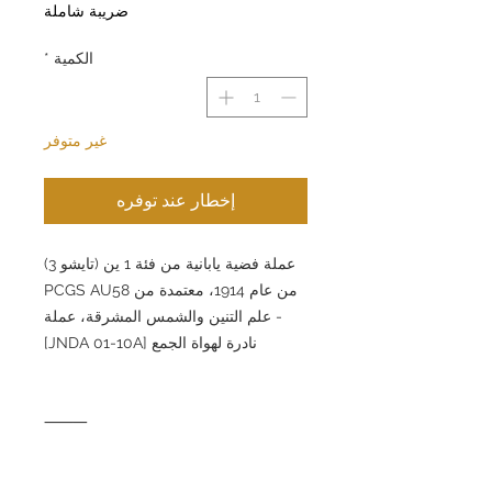
ضريبة شاملة
الكمية
*
غير متوفر
إخطار عند توفره
عملة فضية يابانية من فئة 1 ين (تايشو 3)
من عام 1914، معتمدة من PCGS AU58
- علم التنين والشمس المشرقة، عملة
نادرة لهواة الجمع [JNDA 01-10A]
⸻