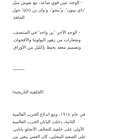
• الوجه: تنين قوي صاعد، مع نقوش مثل
"داي نيبون"، و"ينجو"، و"وان ين 900" حول
الحافة.
• الوجه الآخر: "ين واحد" في المنتصف،
وشعارات من زهور البولونيا والأقحوان،
وتصميم معقد يحيط بإكليل من الأوراق.
⸻
[الخلفية التاريخية]
في عام ١٩١٤، ومع اندلاع الحرب العالمية
الثانية، دخلت اليابان الحرب العالمية
الأولى على خلفية التحالف الأنجلو-ياباني.
على الصعيد المحلي، كان العصر يتغير من