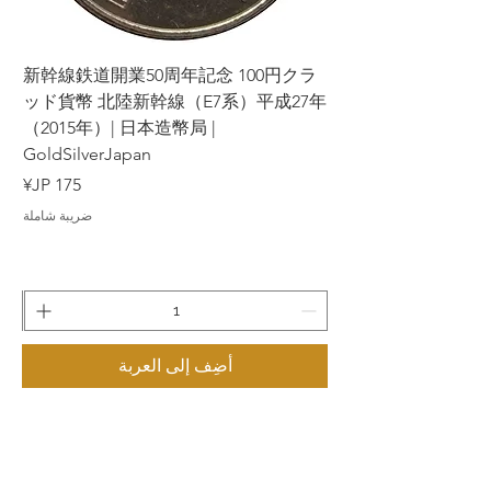
ラ
新幹線鉄道開業50周年記念 100円クラ
7年
ッド貨幣 北陸新幹線（E7系）平成27年
（2015年）| 日本造幣局 |
GoldSilverJapan
السعر
ضريبة شاملة
أضِف إلى العربة