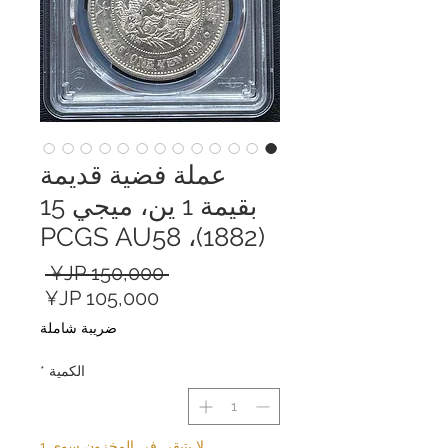
عملة فضية قديمة
بقيمة 1 ين، ميجي 15
(1882)، PCGS AU58
سعر
 ‏150,000 JP¥ 
سعر
عادي
البيع
ضريبة شاملة
الكمية
*
لا يتبقى في المخزون سوى 1