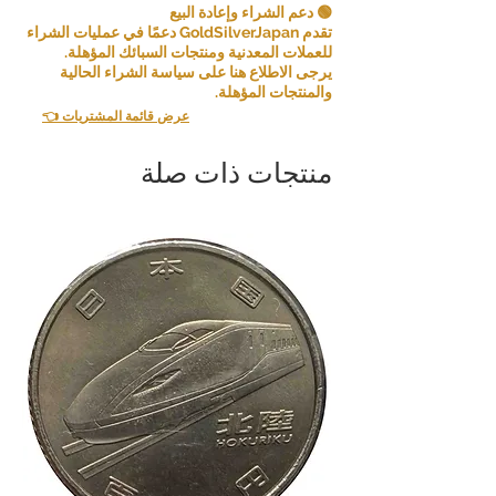
🟢 دعم الشراء وإعادة البيع
تقدم GoldSilverJapan دعمًا في عمليات الشراء
للعملات المعدنية ومنتجات السبائك المؤهلة.
يرجى الاطلاع هنا على سياسة الشراء الحالية
والمنتجات المؤهلة.
👈 عرض قائمة المشتريات
منتجات ذات صلة