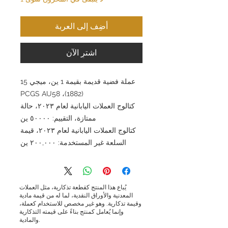
أضِف إلى العربة
اشترِ الآن
عملة فضية قديمة بقيمة 1 ين، ميجي 15
(1882)، PCGS AU58
كتالوج العملات اليابانية لعام ٢٠٢٣، حالة
ممتازة، التقييم: ٥٠٠٠٠ ين
كتالوج العملات اليابانية لعام ٢٠٢٣، قيمة
السلعة غير المستخدمة: ٢٠٠,٠٠٠ ين
يُباع هذا المنتج كقطعة تذكارية، مثل العملات
المعدنية والأوراق النقدية، لما له من قيمة مادية
وقيمة تذكارية. وهو غير مخصص للاستخدام كعملة،
وإنما يُعامل كمنتج بناءً على قيمته التذكارية
والمادية.