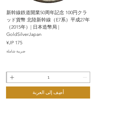
ラ
新幹線鉄道開業50周年記念 100円クラ
7年
ッド貨幣 北陸新幹線（E7系）平成27年
（2015年）| 日本造幣局 |
GoldSilverJapan
السعر
ضريبة شاملة
أضِف إلى العربة