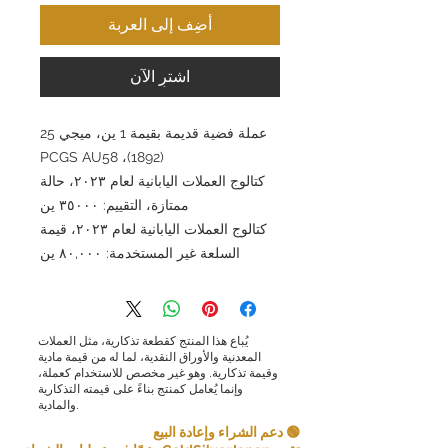
أضِف إلى العربة
اشترِ الآن
عملة فضية قديمة بقيمة 1 ين، ميجي 25
(1892)، PCGS AU58
كتالوج العملات اليابانية لعام ٢٠٢٣، حالة
ممتازة، التقييم: ٣٥٠٠٠ ين
كتالوج العملات اليابانية لعام ٢٠٢٣، قيمة
السلعة غير المستخدمة: ٨٠,٠٠٠ ين
يُباع هذا المنتج كقطعة تذكارية، مثل العملات
المعدنية والأوراق النقدية، لما له من قيمة مادية
وقيمة تذكارية. وهو غير مخصص للاستخدام كعملة،
وإنما يُعامل كمنتج بناءً على قيمته التذكارية
والمادية.
🟢 دعم الشراء وإعادة البيع