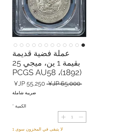
عملة فضية قديمة
بقيمة 1 ين، ميجي 25
(1892)، PCGS AU58
سعر
سعر
 ‏65,000 JP¥ 
عادي
البيع
ضريبة شاملة
الكمية
*
لا يتبقى في المخزون سوى 1