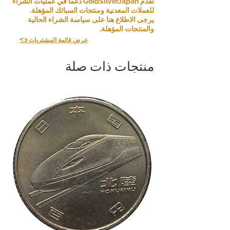
تقدم GoldSilverJapan دعمًا في عمليات الشراء
للعملات المعدنية ومنتجات السبائك المؤهلة.
يرجى الاطلاع هنا على سياسة الشراء الحالية
والمنتجات المؤهلة.
👈 عرض قائمة المشتريات
منتجات ذات صلة