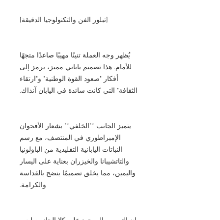
[تبلور الفن والتكنولوجيا الدقيقة]
يُظهر وجه العملة تنينًا مهيبًا صاعدًا متجهًا
للأمام. هذا تصميم ياباني مميز، يرمز إلى
أفكار "صعود القوة الوطنية" و"ارتقاء
الثقافة" التي كانت سائدة في اليابان آنذاك.
يتميز الجانب **الخلفي** بشعار الأقحوان
الإمبراطوري في المنتصف، مع رسم
النباتات اليابانية التقليدية من الباولونيا
والتاتشيبانا والخيزران بعناية على اليسار
واليمين، مما يخلق تصميمًا ينضح بالقداسة
والكرامة.
إن التصميم الموجود على كلا الجانبين ليس