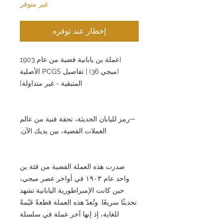
غير متوفر
إخطار عند توفره
[عملة ين يابانية فضية من عام 1903
(ميجي 36) | تفاصيل PCGS الأصلية
المتبقية - غير متداولة]
─رمز لليابان الحديثة، تحفة فنية من عالم
العملات الفضية، بين يديك الآن.
صدرت هذه العملة الفضية من فئة ين
واحد عام ١٩٠٣ في أواخر عصر ميجي،
حين كانت الإمبراطورية اليابانية تشهد
تحديثًا سريعًا. وتُعدّ هذه العملة قطعةً قيّمةً
للغاية، إذ إنها آخر عملة في سلسلة