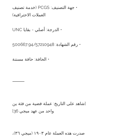
• جهة التصنيف: PCGS (خدمة تصنيف
العملات الاحترافية)
• الدرجة: أصلي - بقايا UNC
• رقم الشهادة: 500667.94/57210948
• الحافة: حافة مسننة
⸻
[شاهد على التاريخ: عملة فضية من فئة ين
واحد من عهد ميجي 36]
صدرت هذه العملة عام ١٩٠٣ (ميجي ٣٦)،