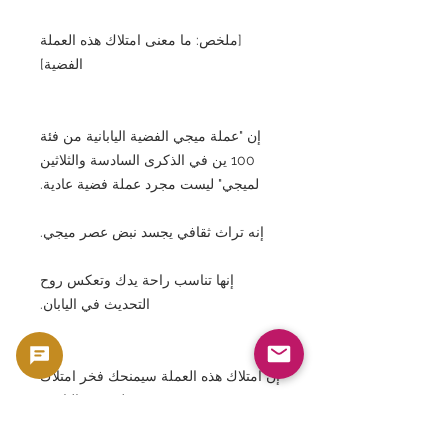
[ملخص: ما معنى امتلاك هذه العملة
الفضية]
إن "عملة ميجي الفضية اليابانية من فئة
100 ين في الذكرى السادسة والثلاثين
لميجي" ليست مجرد عملة فضية عادية.
إنه تراث ثقافي يجسد نبض عصر ميجي.
إنها تناسب راحة يدك وتعكس روح
التحديث في اليابان.
إن امتلاك هذه العملة سيمنحك فخر امتلاك
قطعة من التاريخ.
كمجموعة، وكأصل يجب الحفاظ عليه،