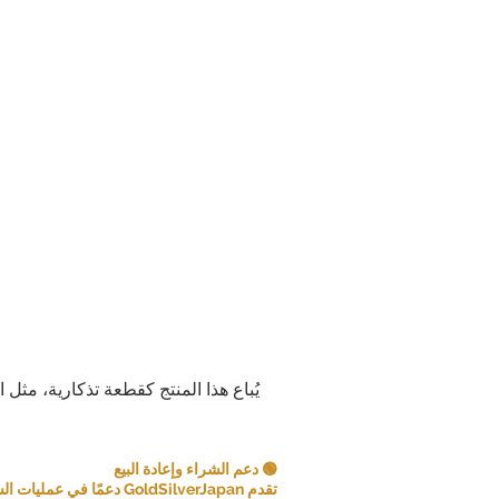
يُباع هذا المنتج كقطعة تذكارية، مثل 
🟢 دعم الشراء وإعادة البيع
تقدم GoldSilverJapan دعمًا في عمليات الشراء للعملات المعدنية ومنتجات السبائك المؤهلة.