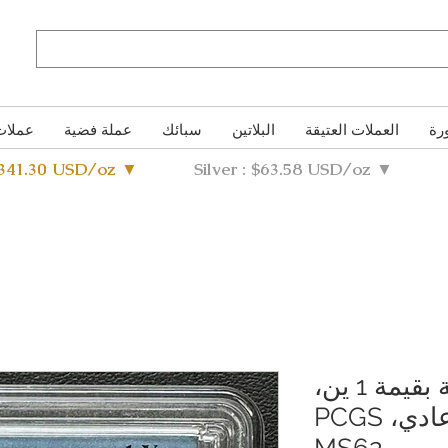
رة
العملات العتيقة
البلاتين
سبائك
عملة فضية
عملات
4341.30 USD/oz ▼
Silver : $63.58 USD/oz ▼
عملة فضية قديمة بقيمة 1 ين،
ميجي 3 (1870)، ين عادي، PCGS
MS62