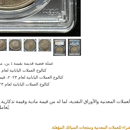
عملة فضية قديمة بقيمة 1 ين، ميجي 3 (1870)، ين عادي، PCGS MS62
كتالوج العملات اليابانية لعام ٢٠٢٣، حالة ممتازة، التقييم: ٨٠,٠٠٠ ين
كتالوج العملات اليابانية لعام ٢٠٢٣، قيمة السلعة غير المستخدمة: ١٢٠,٠٠٠ ين
كتالوج العملات اليابانية لعام ٢٠٢٣ - التقييم غير المكتمل: ١٧٠,٠٠٠ ين
العملات المعدنية والأوراق النقدية، لما له من قيمة مادية وقيمة تذكار
يُعامل كمنتج بناءً على قيمته التذكارية والمادية.