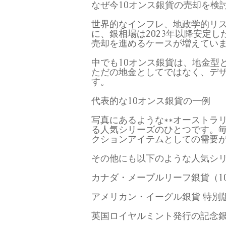
なぜ今10オンス銀貨の売却を検
世界的なインフレ、地政学的リ
に、銀相場は2023年以降安定
売却を進めるケースが増えてい
中でも10オンス銀貨は、地金型
ただの地金としてではなく、デ
す。
代表的な10オンス銀貨の一例
写真にあるような**オーストラ
る人気シリーズのひとつです。
クションアイテムとしての需要
その他にも以下のような人気シ
カナダ・メープルリーフ銀貨（10
アメリカン・イーグル銀貨 特別版
英国ロイヤルミント発行の記念