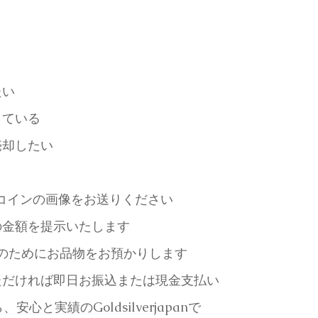
たい
している
売却したい
でコインの画像をお送りください
の金額を提示いたします
定のためにお品物をお預かりします
ただければ即日お振込または現金支払い
心と実績のGoldsilverjapanで