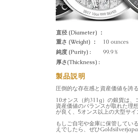
直径 (Diameter) ：
重さ (Weight) ：
10 ounces
純度 (Purity) :
99.9 %
厚さ(Thickness) :
製品説明
圧倒的な存在感と資産価値を誇る10オ
10オンス（約311g）の銀貨
資産価値のバランスが取れた理
が良く、5オンス以上の大型サイ
もしご自宅や金庫に保管している
えでしたら、ぜひGoldsilver