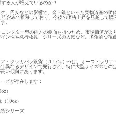
討する人が増えているのか？
スク、円安などの影響で、金・銀といった実物資産の価
した強含みで推移しており、今後の価格上昇を見越して購
ます。
とコレクター型の両方の側面を持つため、市場価値がよ
ザイン性や発行枚数、シリーズの人気など、多角的な視
リア・クッカバラ銀貨（2017年）**は、オーストラリ
毎年異なるデザインで発行され、特に大型サイズのもの
が高い傾向にあります。
リーズが存在します：
oz）
（10oz）
銀貨シリーズ