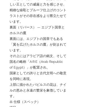
しい王としての威厳と力を感じさせ、
精緻な線彫とプルーフ仕上げのコント
ラストがその存在感をより際立たせて
います。
裏面（リバース） — エジプト国章と
ホルスの鷹
裏面には、エジプトの国章でもある
「翼を広げたホルスの鷹」が刻まれて
います。
その上にはアラビア語の銘文、そして
国名の略称「A·R·E（Arab Republic
of Egypt）」が配置され、
国家としての誇りと古代文明への敬意
を同時に表現。
上部に描かれたパピルスの花は、ナイ
ルの恵みと永遠の繁栄を象徴していま
す。
⚖️ 仕様（スペック）