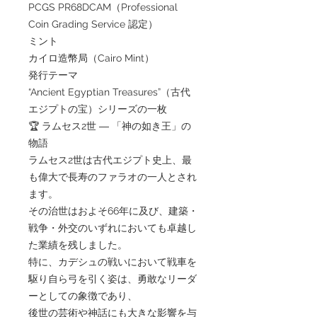
PCGS PR68DCAM（Professional
Coin Grading Service 認定）
ミント
カイロ造幣局（Cairo Mint）
発行テーマ
“Ancient Egyptian Treasures”（古代
エジプトの宝）シリーズの一枚
🏆 ラムセス2世 ― 「神の如き王」の
物語
ラムセス2世は古代エジプト史上、最
も偉大で長寿のファラオの一人とされ
ます。
その治世はおよそ66年に及び、建築・
戦争・外交のいずれにおいても卓越し
た業績を残しました。
特に、カデシュの戦いにおいて戦車を
駆り自ら弓を引く姿は、勇敢なリーダ
ーとしての象徴であり、
後世の芸術や神話にも大きな影響を与