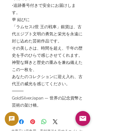
•追跡番号付きで安全にお届けしま
す。
💬 結びに
「ラムセス2世 王の戦車」銀貨は、古
代エジプト文明の勇気と栄光を永遠に
封じ込めた芸術作品です。
その美しさは、時間を超え、千年の歴
史を手のひらで感じさせてくれます。
神聖な輝きと歴史の重みを兼ね備えた
この一枚を、
あなたのコレクションに迎え入れ、古
代王の威光を感じてください。
⸻
GoldSilverJapan — 世界の記念貨幣と
芸術の架け橋。
本商品は収集用・素材価値を有するコインお