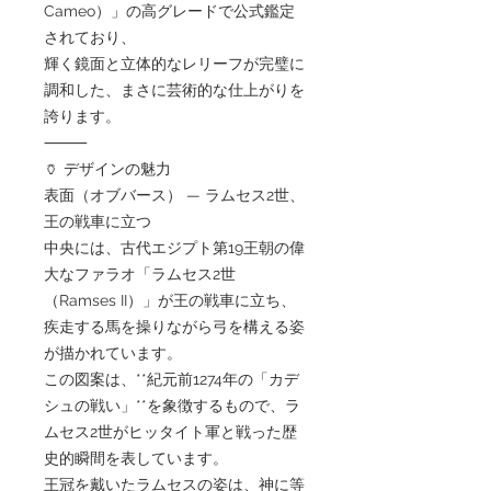
Cameo）」の高グレードで公式鑑定
されており、
輝く鏡面と立体的なレリーフが完璧に
調和した、まさに芸術的な仕上がりを
誇ります。
⸻
🏺 デザインの魅力
表面（オブバース） — ラムセス2世、
王の戦車に立つ
中央には、古代エジプト第19王朝の偉
大なファラオ「ラムセス2世
（Ramses II）」が王の戦車に立ち、
疾走する馬を操りながら弓を構える姿
が描かれています。
この図案は、**紀元前1274年の「カデ
シュの戦い」**を象徴するもので、ラ
ムセス2世がヒッタイト軍と戦った歴
史的瞬間を表しています。
王冠を戴いたラムセスの姿は、神に等