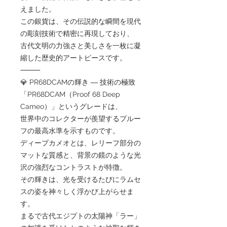
えました。
この銀貨は、その伝説的な瞬間を現代
の彫刻技術で精密に再現しており、
古代文明の力強さと美しさを一枚に凝
縮した歴史的アートピースです。
⸻
💎 PR68DCAMの輝き ― 技術の極致
「PR68DCAM（Proof 68 Deep
Cameo）」というグレードは、
世界中のコレクターが羨望するプルー
フの最高水準を示すものです。
ディープカメオとは、レリーフ部分の
マットな質感と、背景の鏡のような光
沢の強烈なコントラストが特徴。
その輝きは、光を受けるたびにラムセ
スの姿を神々しく浮かび上がらせま
す。
まるで古代エジプトの太陽神「ラー」