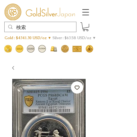
Gold : $4341.30 USD/oz ▼
Silver : $63.58 USD/oz ▼