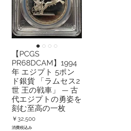
【PCGS
PR68DCAM】1994
年 エジプト 5ポン
ド銀貨 「ラムセス2
世 王の戦車」 — 古
代エジプトの勇姿を
刻む至高の一枚
価
￥32,500
格
消費税込み