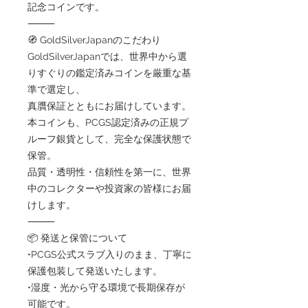
記念コインです。
⸻
🧭 GoldSilverJapanのこだわり
GoldSilverJapanでは、世界中から選
りすぐりの鑑定済みコインを厳重な基
準で選定し、
真贋保証とともにお届けしています。
本コインも、PCGS認定済みの正規プ
ルーフ銀貨として、完全な保護状態で
保管。
品質・透明性・信頼性を第一に、世界
中のコレクターや投資家の皆様にお届
けします。
⸻
📦 発送と保管について
•PCGS公式スラブ入りのまま、丁寧に
保護包装して発送いたします。
•湿度・光から守る環境で長期保存が
可能です。