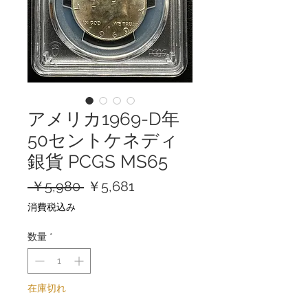
アメリカ1969-D年
50セントケネディ
銀貨 PCGS MS65
通
セ
 ￥5,980 
￥5,681
常
ー
消費税込み
価
ル
格
価
数量
*
格
在庫切れ