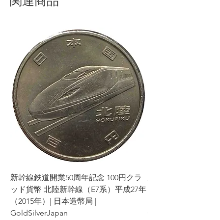
関連商品
新幹線鉄道開業50周年記念 100円クラ
新幹線鉄道開業50周年
ッド貨幣 北陸新幹線（E7系）平成27年
ッド貨幣 上越新幹線
（2015年）| 日本造幣局 |
（2015年）| 日本造幣
GoldSilverJapan
GoldSilverJapan