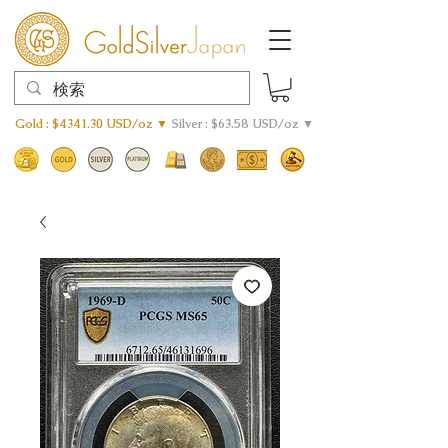
Gold : $4341.30 USD/oz ▼
Silver : $63.58 USD/oz ▼