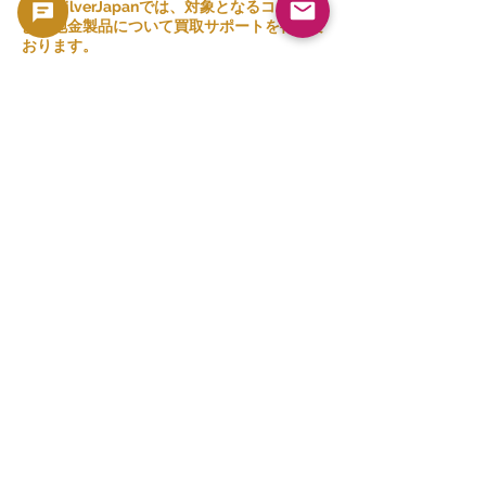
GoldSilverJapanでは、対象となるコインお
よび地金製品について買取サポートを行って
おります。
現在の買取方針および対象商品はこちらをご
確認ください。
👉 買取一覧を見る
関連商品