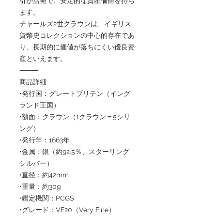
引が活発で、安定的な資産価値を持ち
ます。
チャールズ2世クラウンは、イギリス
貨幣史コレクションの中心的存在であ
り、長期的に価値が落ちにくい優良資
産といえます。
⸻
商品詳細
•発行国：グレートブリテン（イング
ランド王国）
•額面：クラウン（1クラウン＝5シリ
ング）
•発行年：1663年
•金属：銀（約92.5％、スターリング
シルバー）
•直径：約42mm
•重量：約30g
•鑑定機関：PCGS
•グレード：VF20（Very Fine）