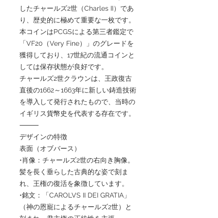
したチャールズ2世（Charles II）であ
り、歴史的に極めて重要な一枚です。
本コインはPCGSによる第三者鑑定で
「VF20（Very Fine）」のグレードを
獲得しており、17世紀の流通コインと
しては保存状態が良好です。
チャールズ2世クラウンは、王政復古
直後の1662～1663年に新しい鋳造技術
を導入して発行されたもので、当時の
イギリス貨幣史を代表する存在です。
⸻
デザインの特徴
表面（オブバース）
•肖像：チャールズ2世の右向き胸像。
髪を長く垂らした古典的な姿で刻ま
れ、王権の復活を象徴しています。
•銘文：「CAROLVS II DEI GRATIA」
（神の恩寵によるチャールズ2世）と