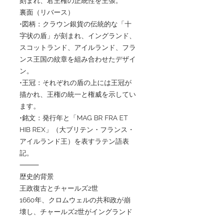
刻まれ、君主権の正統性を主張。
裏面（リバース）
•図柄：クラウン銀貨の伝統的な「十
字状の盾」が刻まれ、イングランド、
スコットランド、アイルランド、フラ
ンス王国の紋章を組み合わせたデザイ
ン。
•王冠：それぞれの盾の上には王冠が
描かれ、王権の統一と権威を示してい
ます。
•銘文：発行年と「MAG BR FRA ET
HIB REX」（大ブリテン・フランス・
アイルランド王）を表すラテン語表
記。
⸻
歴史的背景
王政復古とチャールズ2世
1660年、クロムウェルの共和政が崩
壊し、チャールズ2世がイングランド