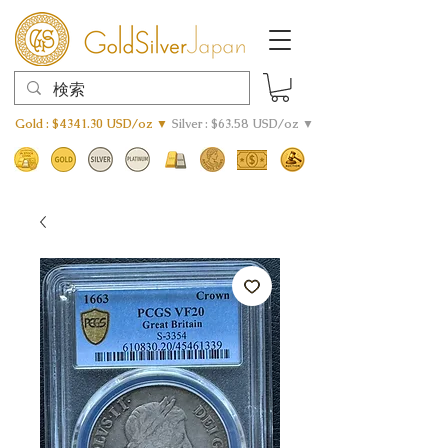
Gold : $4341.30 USD/oz ▼
Silver : $63.58 USD/oz ▼