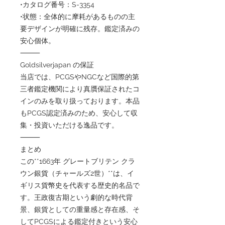
•カタログ番号：S-3354
•状態：全体的に摩耗があるものの主
要デザインが明確に残存。鑑定済みの
安心個体。
⸻
Goldsilverjapan の保証
当店では、PCGSやNGCなど国際的第
三者鑑定機関により真贋保証されたコ
インのみを取り扱っております。本品
もPCGS認定済みのため、安心して収
集・投資いただける逸品です。
⸻
まとめ
この**1663年 グレートブリテン クラ
ウン銀貨（チャールズ2世）**は、イ
ギリス貨幣史を代表する歴史的名品で
す。王政復古期という劇的な時代背
景、銀貨としての重量感と存在感、そ
してPCGSによる鑑定付きという安心