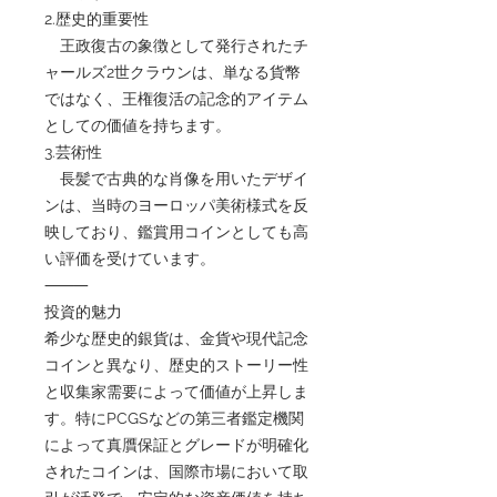
2.歴史的重要性
王政復古の象徴として発行されたチ
ャールズ2世クラウンは、単なる貨幣
ではなく、王権復活の記念的アイテム
としての価値を持ちます。
3.芸術性
長髪で古典的な肖像を用いたデザイ
ンは、当時のヨーロッパ美術様式を反
映しており、鑑賞用コインとしても高
い評価を受けています。
⸻
投資的魅力
希少な歴史的銀貨は、金貨や現代記念
コインと異なり、歴史的ストーリー性
と収集家需要によって価値が上昇しま
す。特にPCGSなどの第三者鑑定機関
によって真贋保証とグレードが明確化
されたコインは、国際市場において取