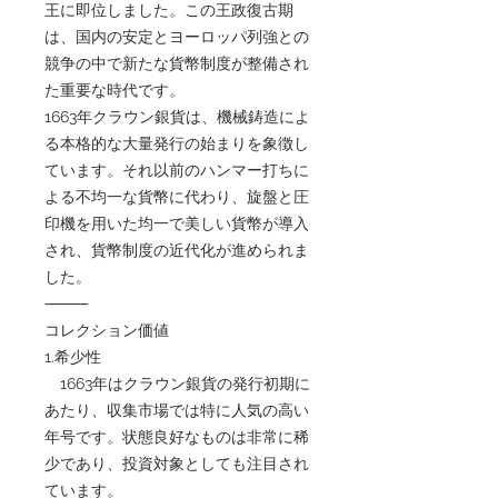
王に即位しました。この王政復古期
は、国内の安定とヨーロッパ列強との
競争の中で新たな貨幣制度が整備され
た重要な時代です。
1663年クラウン銀貨は、機械鋳造によ
る本格的な大量発行の始まりを象徴し
ています。それ以前のハンマー打ちに
よる不均一な貨幣に代わり、旋盤と圧
印機を用いた均一で美しい貨幣が導入
され、貨幣制度の近代化が進められま
した。
⸻
コレクション価値
1.希少性
1663年はクラウン銀貨の発行初期に
あたり、収集市場では特に人気の高い
年号です。状態良好なものは非常に稀
少であり、投資対象としても注目され
ています。