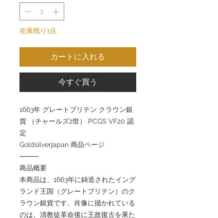
在庫残り1点
カートに入れる
今すぐ買う
1663年 グレートブリテン クラウン銀
貨 （チャールズ2世） PCGS VF20 認
定
Goldsilverjapan 商品ページ
⸻
商品概要
本商品は、1663年に鋳造されたイング
ランド王国（グレートブリテン）のク
ラウン銀貨です。肖像に描かれている
のは、清教徒革命後に王政復古を果た