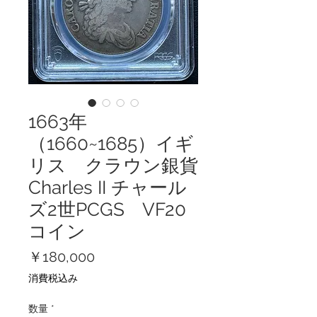
1663年
（1660~1685）イギ
リス クラウン銀貨
Charles II チャール
ズ2世PCGS VF20
コイン
価
￥180,000
格
消費税込み
数量
*