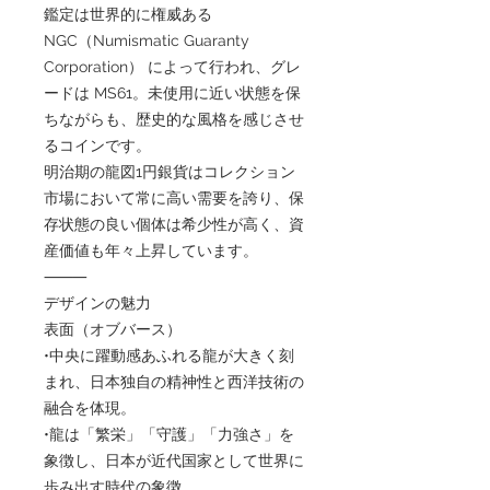
鑑定は世界的に権威ある
NGC（Numismatic Guaranty
Corporation） によって行われ、グレ
ードは MS61。未使用に近い状態を保
ちながらも、歴史的な風格を感じさせ
るコインです。
明治期の龍図1円銀貨はコレクション
市場において常に高い需要を誇り、保
存状態の良い個体は希少性が高く、資
産価値も年々上昇しています。
⸻
デザインの魅力
表面（オブバース）
•中央に躍動感あふれる龍が大きく刻
まれ、日本独自の精神性と西洋技術の
融合を体現。
•龍は「繁栄」「守護」「力強さ」を
象徴し、日本が近代国家として世界に
歩み出す時代の象徴。