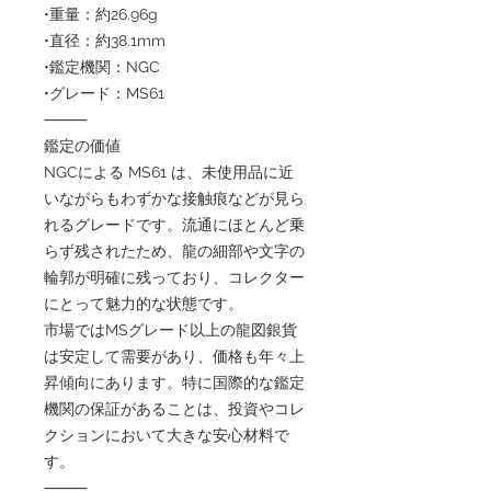
•重量：約26.96g
•直径：約38.1mm
•鑑定機関：NGC
•グレード：MS61
⸻
鑑定の価値
NGCによる MS61 は、未使用品に近
いながらもわずかな接触痕などが見ら
れるグレードです。流通にほとんど乗
らず残されたため、龍の細部や文字の
輪郭が明確に残っており、コレクター
にとって魅力的な状態です。
市場ではMSグレード以上の龍図銀貨
は安定して需要があり、価格も年々上
昇傾向にあります。特に国際的な鑑定
機関の保証があることは、投資やコレ
クションにおいて大きな安心材料で
す。
⸻