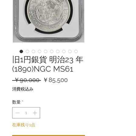
旧1円銀貨 明治23 年
(1890)NGC MS61
通
セ
 ￥90,000 
￥85,500
常
ー
消費税込み
価
ル
格
価
数量
*
格
在庫残り1点