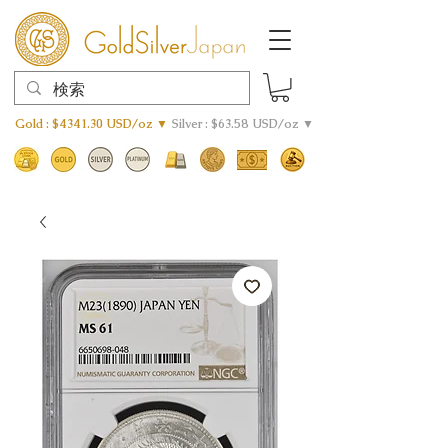
Gold : $4341.30 USD/oz ▼
Silver : $63.58 USD/oz ▼