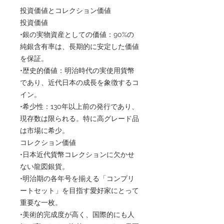
投資価値とコレクション価値
投資価値
•銀の実物資産としての価値：90%の
純銀含有率は、長期的に安定した価値
を保証。
•歴史的価値：明治時代の実使用貨幣
であり、近代日本の成長を象徴するコ
イン。
•希少性：130年以上前の発行であり、
現存数は限られる。特に高グレード品
は市場に希少。
コレクション価値
•日本近代貨幣コレクションに欠かせ
ない龍図銀貨。
•明治期の各年号を揃える「コンプリ
ートセット」を目指す愛好家にとって
重要な一枚。
•美術的完成度が高く、国際的にも人