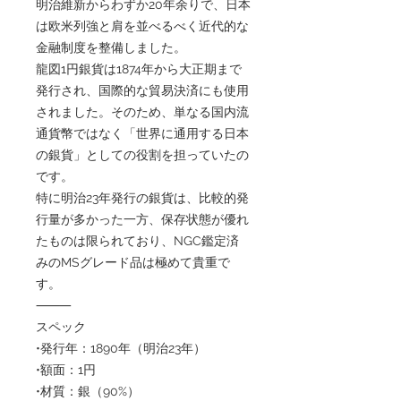
明治維新からわずか20年余りで、日本
は欧米列強と肩を並べるべく近代的な
金融制度を整備しました。
龍図1円銀貨は1874年から大正期まで
発行され、国際的な貿易決済にも使用
されました。そのため、単なる国内流
通貨幣ではなく「世界に通用する日本
の銀貨」としての役割を担っていたの
です。
特に明治23年発行の銀貨は、比較的発
行量が多かった一方、保存状態が優れ
たものは限られており、NGC鑑定済
みのMSグレード品は極めて貴重で
す。
⸻
スペック
•発行年：1890年（明治23年）
•額面：1円
•材質：銀（90%）