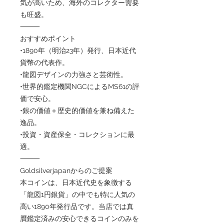
気が高いため、海外のコレクター需要
も旺盛。
⸻
おすすめポイント
•1890年（明治23年）発行、日本近代
貨幣の代表作。
•龍図デザインの力強さと芸術性。
•世界的鑑定機関NGCによるMS61の評
価で安心。
•銀の価値＋歴史的価値を兼ね備えた
逸品。
•投資・資産保全・コレクションに最
適。
⸻
Goldsilverjapanからのご提案
本コインは、日本近代史を象徴する
「龍図1円銀貨」の中でも特に人気の
高い1890年発行品です。当店では真
贋鑑定済みの安心できるコインのみを