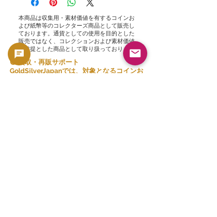
本商品は収集用・素材価値を有するコインお
よび紙幣等のコレクターズ商品として販売し
ております。通貨としての使用を目的とした
販売ではなく、コレクションおよび素材価値
を前提とした商品として取り扱っております
🟢 買取・再販サポート
GoldSilverJapanでは、対象となるコインお
よび地金製品について買取サポートを行って
おります。
現在の買取方針および対象商品はこちらをご
確認ください。
👉 買取一覧を見る
関連商品