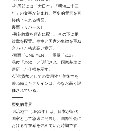
•外周部には「大日本」「明治二十三
年」の文字が刻まれ、歴史的背景を直
接感じられる構図。
裏面（リバース）
•菊花紋章を頂点に配し、その下に桐
紋章を配置。皇室と国家の象徴を重ね
合わせた格式高い意匠。
•額面「ONE YEN」、重量「416」、
品位「.900」と明記され、国際基準に
適応した仕様を示す。
•近代貨幣としての実用性と美術性を
兼ね備えたデザインは、今なお高く評
価されている。
⸻
歴史的背景
明治23年（1890年）は、日本が近代
国家として急速に発展し、国際社会に
おける存在感を強めていた時期です。