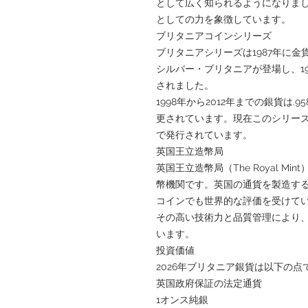
として広く知られるようになりま
としての力を象徴しています。
ブリタニアコインシリーズ
ブリタニアシリーズは1987年に金
シルバー・ブリタニアが登場し、1
されました。
1998年から2012年までの銀貨は.9
更されています。現在このシリー
で発行されています。
英国王立造幣局
英国王立造幣局（The Royal M
幣機関です。英国の通貨を製造す
コインでも世界的な評価を受けて
その高い技術力と品質管理により
います。
投資価値
2026年ブリタニア銀貨は以下の
英国政府保証の法定通貨
1オンス純銀