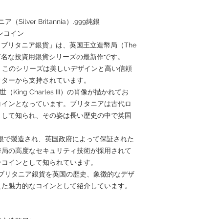
Silver Britannia）.999純銀
オンコイン
ー・ブリタニア銀貨」は、英国王立造幣局（The
的に有名な投資用銀貨シリーズの最新作です。
来、このシリーズは美しいデザインと高い信頼
クターから支持されています。
ing Charles III）の肖像が描かれてお
コインとなっています。ブリタニアは古代ロ
として知られ、その姿は長い歴史の中で英国
9純銀で製造され、英国政府によって保証された
幣局の高度なセキュリティ技術が採用されて
ンコインとして知られています。
2026年ブリタニア銀貨を英国の歴史、象徴的なデザ
えた魅力的なコインとして紹介しています。