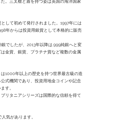
した。三叉槍と盾を持つ姿は英国の海洋国家
貨として初めて発行されました。1997年には
998年からは投資用銀貨として本格的に販売
58銀でしたが、2013年以降は.999純銀へと変
ズは金貨、銀貨、プラチナ貨など複数の金属
int）は1000年以上の歴史を持つ世界最古級の造
る公式機関であり、投資用地金コインや記念
います。
、ブリタニアシリーズは国際的な信頼を得て
点で人気があります。