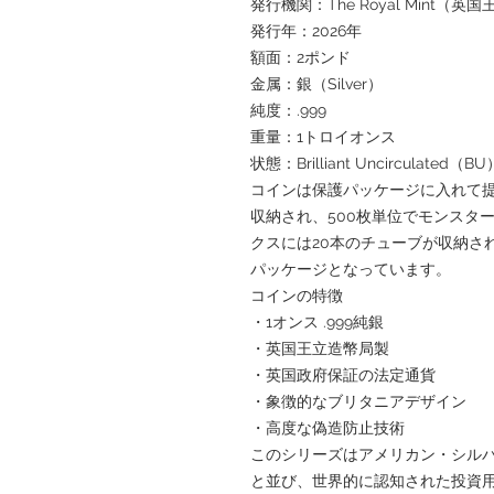
発行機関：The Royal Mint（英
発行年：2026年
額面：2ポンド
金属：銀（Silver）
純度：.999
重量：1トロイオンス
状態：Brilliant Uncirculated（BU
コインは保護パッケージに入れて提
収納され、500枚単位でモンスタ
クスには20本のチューブが収納さ
パッケージとなっています。
コインの特徴
・1オンス .999純銀
・英国王立造幣局製
・英国政府保証の法定通貨
・象徴的なブリタニアデザイン
・高度な偽造防止技術
このシリーズはアメリカン・シル
と並び、世界的に認知された投資