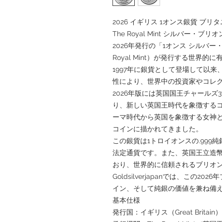
2026 イギリス 1オンス銀貨 ブリタニア（
The Royal Mint シルバー・ブリ
2026年発行の「1オンス シルバ
Royal Mint）が発行する世界
1997年に銀貨として登場して以
性により、世界中の投資家やコレ
2026年版には英国国王チャールズ3世（K
り、新しい英国王時代を象徴する
ーマ時代から英国を象徴する女神
コインに描かれてきました。
この銀貨は1トロイオンスの.99
法定通貨です。また、英国王立造
おり、世界的に信頼されるブリオ
Goldsilverjapanでは、この
イン、そして純銀の価値を兼ね備
基本仕様
発行国：イギリス（Great Britain）