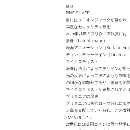
999
FINE SILVER
盾にはユニオンジャックが描かれ
高度なセキュリティ技術
2021年以降のブリタニア銀貨に
潜像（Latent Image）
表面アニメーション（Surface Anim
ティンクチャーライン（Tincture Li
マイクロテキスト
潜像は角度によってデザインが変
光の反射によって波のような効果
の細かな線彫刻であり、偽造を困
マイクロテキストが追加されてお
ブリタニアの歴史
ブリタニアは古代ローマ時代に誕
ン島を支配していた時代、この女
れていました。
17世紀には英国コインに再び登場