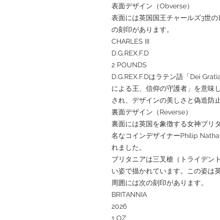
表面デザイン（Obverse）
表面には英国国王チャールズ3世の
の刻印があります。
CHARLES III
D.G.REX.F.D
2 POUNDS
D.G.REX.F.Dはラテン語「Dei Grat
による王、信仰の守護者」を意味
され、デザインの美しさと偽造防
裏面デザイン（Reverse）
裏面には英国を象徴する女神ブリ
名なコインデザイナーPhilip N
れました。
ブリタニアは三叉槍（トライデン
い姿で描かれています。この姿は
周囲には次の刻印があります。
BRITANNIA
2026
1 OZ