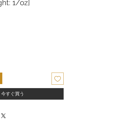
ht: 1/oz]
今すぐ買う