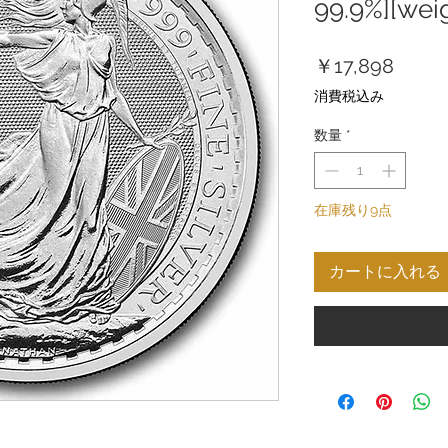
99.9%][weig
価
￥17,898
格
消費税込み
数量
*
在庫残り9点
カートに入れる