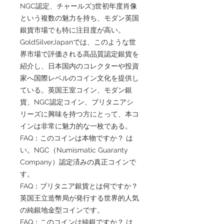
NGC認定、チャールズ3世初年度肖像
という複数の魅力を持ち、モダン英国
銀貨市場でも特に注目度が高い。
GoldSilverJapanでは、このような世
界市場で評価される高品質認定銀貨を
紹介し、日本国内のコレクターや投資
家へ国際レベルのコイン文化を提供し
ている。英国王室コイン、モダン銀
貨、NGC認定コイン、ブリタニアシ
リーズに興味を持つ方にとって、本コ
インは非常に魅力的な一枚である。
FAQ：このコインは本物ですか？ は
い。NGC（Numismatic Guaranty
Company）認定済みの真正コインで
す。
FAQ：ブリタニア銀貨とは何ですか？
英国王立造幣局が発行する世界的人気
の純銀地金型コインです。
FAQ：このコインは純銀ですか？ は