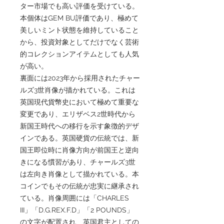
ター市場でも高い評価を受けている。
本個体はGEM BU評価であり、極めて
美しいミント状態を維持していること
から、投資対象としてだけでなく芸術
的コレクションアイテムとしても人気
が高い。
裏面には2023年から採用されたチャー
ルズ3世肖像が描かれている。これは
英国現代貨幣史において極めて重要な
変更であり、エリザベス2世時代から
新国王時代への移行を示す象徴的デザ
インである。英国硬貨の伝統では、新
国王即位時に肖像方向が前国王と逆向
きになる慣習があり、チャールズ3世
は左向き肖像として描かれている。本
コインでもその伝統が忠実に継承され
ている。肖像周囲には「CHARLES
III」「D.G.REX.F.D」「2 POUNDS」
の文字が配置され、英国君主としての