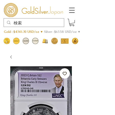
Gold : $4341.30 USD/oz ▼
Silver : $63.58 USD/oz ▼