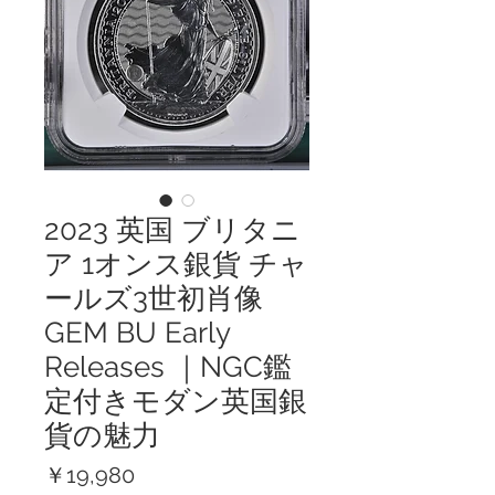
2023 英国 ブリタニ
ア 1オンス銀貨 チャ
ールズ3世初肖像
GEM BU Early
Releases ｜NGC鑑
定付きモダン英国銀
貨の魅力
価
￥19,980