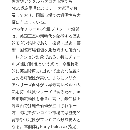
検索やデジタルカタログ市場でも
NGC認定番号によるデータ管理が普
及しており、国際市場での透明性も大
幅に向上している。
2023年チャールズ3世ブリタニア銀貨
は、英国王室の新時代を象徴する歴史
的モダン銀貨であり、投資・歴史・芸
術・国際市場価値を兼ね備えた優秀な
コレクション対象である。特にチャー
ルズ3世初肖像という点は、今後長期
的に英国貨幣史において重要な位置を
占める可能性が高い。さらにブリタニ
アシリーズ自体が世界最高レベルの人
気を持つ銀貨シリーズであるため、国
際市場流動性も非常に高い。銀価格上
昇局面では地金価値が注目される一
方、認定モダンコイン市場では歴史的
背景や限定性がプレミアム形成要因と
なる。本個体はEarly Releases指定、