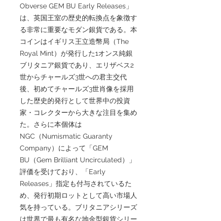
Obverse GEM BU Early Releases」
は、英国王室の歴史的転換点を象徴す
る非常に重要なモダン銀貨である。本
コインはイギリス王立造幣局（The
Royal Mint）が発行した1オンス純銀
ブリタニア銀貨であり、エリザベス2
世からチャールズ3世への君主交代
後、初めてチャールズ3世肖像を採用
した歴史的発行として世界中の投資
家・コレクターから大きな注目を集め
た。さらに本個体は
NGC（Numismatic Guaranty
Company）によって「GEM
BU（Gem Brilliant Uncirculated）」
評価を受けており、「Early
Releases」指定も付与されているた
め、発行初期ロットとして高い市場人
気を持っている。ブリタニアシリーズ
は世界で最も有名な地金型銀貨シリー