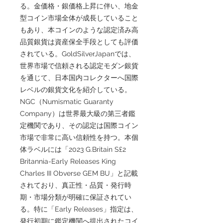
る。金価格・銀価格上昇に伴い、地金
型コイン市場全体が成長していること
もあり、本コインのような認定済み高
品質銀貨は資産保全手段としても評価
されている。GoldSilverJapanでは、
世界市場で信頼される認定モダン銀貨
を通じて、日本国内コレクターへ国際
レベルの銀貨文化を紹介している。
NGC（Numismatic Guaranty
Company）は世界最大級の第三者鑑
定機関であり、その認定は国際コイン
市場で非常に高い信頼性を持つ。本個
体ラベルには「2023 G.Britain S£2
Britannia-Early Releases King
Charles III Obverse GEM BU」と記載
されており、真正性・品質・発行時
期・市場分類が明確に保証されてい
る。特に「Early Releases」指定は、
発行初期に鑑定機関へ提出されたコイ