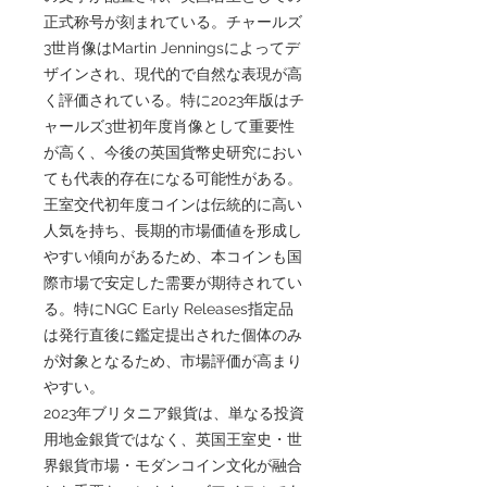
正式称号が刻まれている。チャールズ
3世肖像はMartin Jenningsによってデ
ザインされ、現代的で自然な表現が高
く評価されている。特に2023年版はチ
ャールズ3世初年度肖像として重要性
が高く、今後の英国貨幣史研究におい
ても代表的存在になる可能性がある。
王室交代初年度コインは伝統的に高い
人気を持ち、長期的市場価値を形成し
やすい傾向があるため、本コインも国
際市場で安定した需要が期待されてい
る。特にNGC Early Releases指定品
は発行直後に鑑定提出された個体のみ
が対象となるため、市場評価が高まり
やすい。
2023年ブリタニア銀貨は、単なる投資
用地金銀貨ではなく、英国王室史・世
界銀貨市場・モダンコイン文化が融合