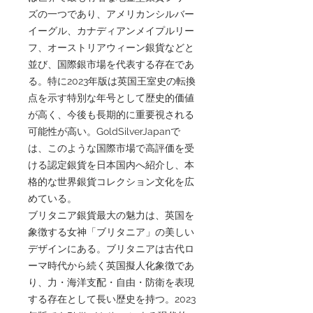
ズの一つであり、アメリカンシルバー
イーグル、カナディアンメイプルリー
フ、オーストリアウィーン銀貨などと
並び、国際銀市場を代表する存在であ
る。特に2023年版は英国王室史の転換
点を示す特別な年号として歴史的価値
が高く、今後も長期的に重要視される
可能性が高い。GoldSilverJapanで
は、このような国際市場で高評価を受
ける認定銀貨を日本国内へ紹介し、本
格的な世界銀貨コレクション文化を広
めている。
ブリタニア銀貨最大の魅力は、英国を
象徴する女神「ブリタニア」の美しい
デザインにある。ブリタニアは古代ロ
ーマ時代から続く英国擬人化象徴であ
り、力・海洋支配・自由・防衛を表現
する存在として長い歴史を持つ。2023