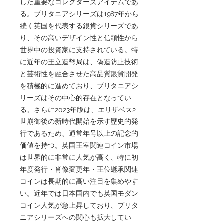
した重要なコレクターズアイテムであ
る。ブリタニアシリーズは1987年から
続く英国を代表する銀貨シリーズであ
り、その高いデザイン性と信頼性から
世界中の投資家に支持されている。特
に近年の王立造幣局は、偽造防止技術
と芸術性を融合させた高品質銀貨開発
を積極的に進めており、ブリタニアシ
リーズはその中心的存在となってい
る。さらに2023年版は、エリザベス2
世崩御後の新時代開始を示す歴史的発
行であるため、通常年号以上の記念的
価値を持つ。英国王室関連コイン市場
は世界的に非常に人気が高く、特に初
年度発行・肖像変更年・王位継承関連
コインは長期的に高い注目を集めやす
い。近年では日本国内でも英国モダン
コイン人気が急上昇しており、ブリタ
ニアシリーズへの関心も拡大してい