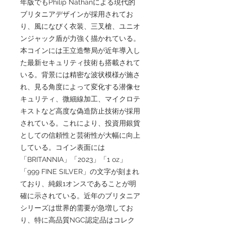
年版でもPhilip Nathanによる現代的
ブリタニアデザインが採用されてお
り、風になびく衣装、三叉槍、ユニオ
ンジャック盾が力強く描かれている。
本コインには王立造幣局が近年導入し
た最新セキュリティ技術も搭載されて
いる。背景には精密な波状模様が施さ
れ、見る角度によって変化する潜像セ
キュリティ、微細線加工、マイクロテ
キストなど高度な偽造防止技術が採用
されている。これにより、投資用銀貨
としての信頼性と芸術性が大幅に向上
している。コイン表面には
「BRITANNIA」「2023」「1 oz」
「999 FINE SILVER」の文字が刻まれ
ており、純銀1オンスであることが明
確に示されている。近年のブリタニア
シリーズは世界的需要が急増してお
り、特に高品質NGC認定品はコレク