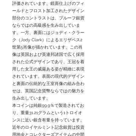
評価されています。鏡面仕上げのフィ
ールドとフロスト加工されたデザイン
部分のコントラストは、プルーフ銀貨
ならではの高級感を生み出していま
す。一方、裏面にはジョディ・クラー
ク（Jody Clark）によるエリザベス2
世第5肖像が描かれています。この肖
像は英国および英連邦諸国で広く採用
された公式デザインであり、王冠を着
用した女王の威厳ある姿が精緻に表現
されています。表面の現代的デザイン
と裏面の伝統的な王室肖像の組み合わ
せは、英国記念貨幣ならではの魅力を
生み出しています。
本コインは純銀99.9％で製造されてお
り、重量31.21グラムという1トロイオ
ンスに近い銀含有量を持っています。
近年のロイヤルミント記念銀貨は投資
用地金とコレクターズアイテムの中間