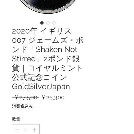
2020年 イギリス
007 ジェームズ・ボ
ンド「Shaken Not
Stirred」2ポンド銀
貨｜ロイヤルミント
公式記念コイン
GoldSilverJapan
通
セ
 ￥27,500 
￥25,300
常
ー
消費税込み
価
ル
格
価
数量
*
格