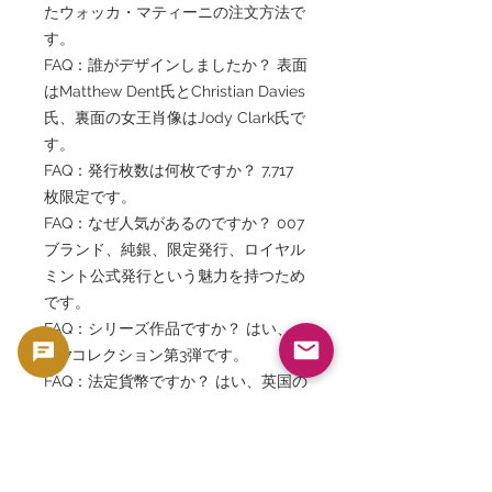
たウォッカ・マティーニの注文方法で
す。
FAQ：誰がデザインしましたか？ 表面
はMatthew Dent氏とChristian Davies
氏、裏面の女王肖像はJody Clark氏で
す。
FAQ：発行枚数は何枚ですか？ 7,717
枚限定です。
FAQ：なぜ人気があるのですか？ 007
ブランド、純銀、限定発行、ロイヤル
ミント公式発行という魅力を持つため
です。
FAQ：シリーズ作品ですか？ はい、
007コレクション第3弾です。
FAQ：法定貨幣ですか？ はい、英国の
法定記念貨幣です。
FAQ：投資対象になりますか？ 純銀価
値に加えコレクター需要があります。
FAQ：映画ファンにも人気ですか？ 非