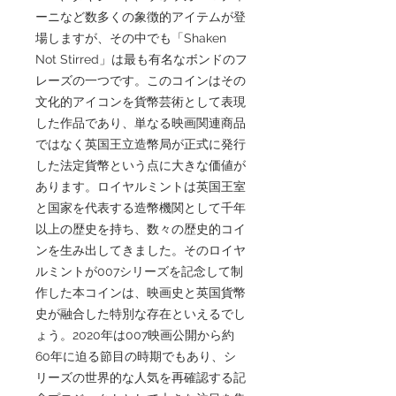
ーニなど数多くの象徴的アイテムが登
場しますが、その中でも「Shaken
Not Stirred」は最も有名なボンドのフ
レーズの一つです。このコインはその
文化的アイコンを貨幣芸術として表現
した作品であり、単なる映画関連商品
ではなく英国王立造幣局が正式に発行
した法定貨幣という点に大きな価値が
あります。ロイヤルミントは英国王室
と国家を代表する造幣機関として千年
以上の歴史を持ち、数々の歴史的コイ
ンを生み出してきました。そのロイヤ
ルミントが007シリーズを記念して制
作した本コインは、映画史と英国貨幣
史が融合した特別な存在といえるでし
ょう。2020年は007映画公開から約
60年に迫る節目の時期でもあり、シ
リーズの世界的な人気を再確認する記