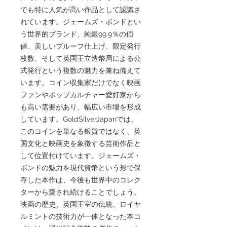
でも特に人気が高い作品として認識さ
れています。ジェームズ・ボンドとい
う世界的ブランド、純銀99.9％の価
値、美しいプルーフ仕上げ、限定発行
枚数、そして英国王立造幣局による公
式発行という複数の魅力を兼ね備えて
います。コイン収集家だけでなく映画
ファンやポップカルチャー愛好家から
も高い需要があり、幅広い市場を形成
しています。GoldSilverJapanでは、
このコインを単なる銀貨ではなく、英
国文化と映画史を象徴する芸術作品と
して位置付けています。ジェームズ・
ボンドの魅力を現代貨幣という形で保
存した本作は、今後も世界中のコレク
ターから愛され続けることでしょう。
映画の歴史、英国王室の伝統、ロイヤ
ルミントの技術力が一体となった本コ