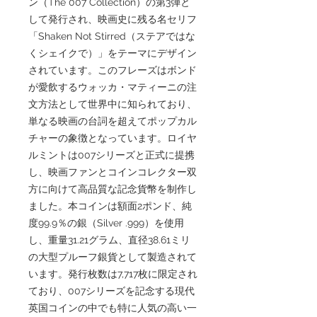
ン（The 007 Collection）の第3弾と
して発行され、映画史に残る名セリフ
「Shaken Not Stirred（ステアではな
くシェイクで）」をテーマにデザイン
されています。このフレーズはボンド
が愛飲するウォッカ・マティーニの注
文方法として世界中に知られており、
単なる映画の台詞を超えてポップカル
チャーの象徴となっています。ロイヤ
ルミントは007シリーズと正式に提携
し、映画ファンとコインコレクター双
方に向けて高品質な記念貨幣を制作し
ました。本コインは額面2ポンド、純
度99.9％の銀（Silver .999）を使用
し、重量31.21グラム、直径38.61ミリ
の大型プルーフ銀貨として製造されて
います。発行枚数は7,717枚に限定され
ており、007シリーズを記念する現代
英国コインの中でも特に人気の高い一