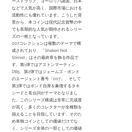
ーストラリア、ヨーロッパ諸国、日本
などで人気が高く、国際市場における
流動性にも優れています。こうした背
景から、本コインは現代記念貨幣の中
でも長期的な人気が期待されるシリー
ズの一枚となっています。
007コレクションは複数のテーマで構
成されており、「Shaken Not
Stirred」はその最終章を飾る作品で
す。第1弾ではアストンマーティン
DB5、第2弾ではジェームズ・ボンド
のエージェント番号「007」、そして
第3弾ではボンド自身を象徴するタキ
シードと名台詞がテーマとなりまし
た。このシリーズ構成は非常に完成度
が高く、多くのコレクターが全種類を
揃えることを目指しています。そのた
め単独コインとしての価値だけでな
く、シリーズ全体の一部としての価値