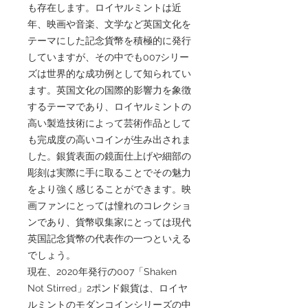
も存在します。ロイヤルミントは近
年、映画や音楽、文学など英国文化を
テーマにした記念貨幣を積極的に発行
していますが、その中でも007シリー
ズは世界的な成功例として知られてい
ます。英国文化の国際的影響力を象徴
するテーマであり、ロイヤルミントの
高い製造技術によって芸術作品として
も完成度の高いコインが生み出されま
した。銀貨表面の鏡面仕上げや細部の
彫刻は実際に手に取ることでその魅力
をより強く感じることができます。映
画ファンにとっては憧れのコレクショ
ンであり、貨幣収集家にとっては現代
英国記念貨幣の代表作の一つといえる
でしょう。
現在、2020年発行の007「Shaken
Not Stirred」2ポンド銀貨は、ロイヤ
ルミントのモダンコインシリーズの中