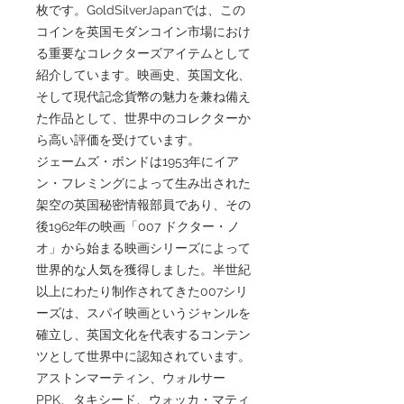
枚です。GoldSilverJapanでは、この
コインを英国モダンコイン市場におけ
る重要なコレクターズアイテムとして
紹介しています。映画史、英国文化、
そして現代記念貨幣の魅力を兼ね備え
た作品として、世界中のコレクターか
ら高い評価を受けています。
ジェームズ・ボンドは1953年にイア
ン・フレミングによって生み出された
架空の英国秘密情報部員であり、その
後1962年の映画「007 ドクター・ノ
オ」から始まる映画シリーズによって
世界的な人気を獲得しました。半世紀
以上にわたり制作されてきた007シリ
ーズは、スパイ映画というジャンルを
確立し、英国文化を代表するコンテン
ツとして世界中に認知されています。
アストンマーティン、ウォルサー
PPK、タキシード、ウォッカ・マティ