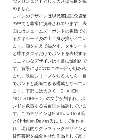
念プロジェクトとして大きな注目を集
めました。
コインのデザインは現代英国記念貨幣
の中でも非常に洗練されています。表
面にはジェームズ・ボンドの象徴であ
るタキシード姿の上半身が描かれてい
ます。顔をあえて描かず、タキシード
と蝶ネクタイだけでボンドを表現する
ミニマルなデザインは非常に独創的で
す。背景には007ロゴの一部が組み込
まれ、映画シリーズを知る人なら一目
でボンドと認識できる構成となってい
ます。下部には大きく「SHAKEN
NOT STIRRED」の文字が刻まれ、ボ
ンドを象徴する名台詞を強調していま
す。このデザインはMatthew Dent氏
とChristian Davies氏によって制作さ
れ、現代的なグラフィックデザインと
貨幣芸術を融合させた作品として高く