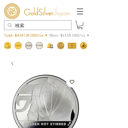
Gold : $4341.30 USD/oz ▼
Silver : $63.58 USD/oz ▼