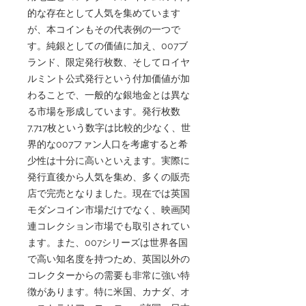
的な存在として人気を集めています
が、本コインもその代表例の一つで
す。純銀としての価値に加え、007ブ
ランド、限定発行枚数、そしてロイヤ
ルミント公式発行という付加価値が加
わることで、一般的な銀地金とは異な
る市場を形成しています。発行枚数
7,717枚という数字は比較的少なく、世
界的な007ファン人口を考慮すると希
少性は十分に高いといえます。実際に
発行直後から人気を集め、多くの販売
店で完売となりました。現在では英国
モダンコイン市場だけでなく、映画関
連コレクション市場でも取引されてい
ます。また、007シリーズは世界各国
で高い知名度を持つため、英国以外の
コレクターからの需要も非常に強い特
徴があります。特に米国、カナダ、オ