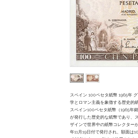
スペイン 100ペセタ紙幣 1965
学とロマン主義を象徴する歴史的紙幣｜Go
スペイン100ペセタ紙幣（1965年銘）
が発行した歴史的な紙幣であり、
ザインで世界中の紙幣コレクターか
年11月19日付で発行され、額面は10