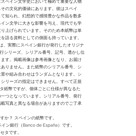
はスペイン文学史において極めて重要な人物
もその文化的価値にあります。彼はスペイ
して知られ、幻想的で感情豊かな作品を数多
ペイン文学に大きな影響を与え、現代でも学
取り上げられています。そのため本紙幣は単
史を語る資料としての側面も持っています。
る本商品は、実際にスペイン銀行が発行したオリジナ
発行シリーズ、シリアル番号、記号、透かし位
ります。掲載画像は参考画像となり、お届け
はありません。また紙幣のシリアル番号、シ
位置や組み合わせはランダムとなります。シ
トシリーズの指定はできません。すべて正規
セタ紙幣ですが、個体ごとに仕様が異なるた
の一つとなっています。シリアル番号、発行
掲載写真と異なる場合がありますのでご了承
ですか？ スペインの紙幣です。
ン銀行（Banco de España）です。
ペセタです。