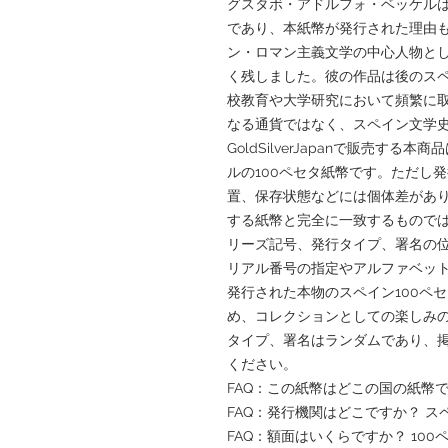
グスタボ・アドルフォ・ベッケル
であり、本紙幣が発行された理由
ン・ロマン主義文学の中心人物と
く残しました。彼の作品は後のス
校教育や大学研究において頻繁に
なる通貨ではなく、スペイン文学
GoldSilverJapanで販売す
ルの100ペセタ紙幣です。ただし
置、保存状態などには個体差があ
する紙幣と完全に一致するもので
リーズ記号、発行タイプ、署名の
リアル番号の指定やアルファベッ
発行された本物のスペイン100ペ
め、コレクションとしての楽しみ
タイプ、署名はランダムであり、
ください。
FAQ：この紙幣はどこの国の紙幣
FAQ：発行機関はどこですか？ スペイ
FAQ：額面はいくらですか？ 100