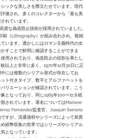
ラシックな美しさを際立たせています。現代
が評価され、多くのコレクターから「最も美
愛されています。
て高度な偽造防止技術が採用されていました。
印刷（Lithography）が組み合わされ、複雑
れています。透かしにはロマン主義時代の女
透かすことで鮮明に確認することができま
も使用されており、偽造防止の役割を果たし
枚以上と非常に多く、1970年12月30日に正
間中には複数のシリアル形式が存在してお
ベット付きタイプ、数字とアルファベットを
なバリエーションが確認されています。こう
となっており、同じ1965年100ペセタ紙
されています。署名についてはMariano
érrez Fernández監査官、Joaquín Serrano
表的ですが、流通過程やシリーズによって差異
ため紙幣収集の世界ではシリーズやシリアル
人気となっています。