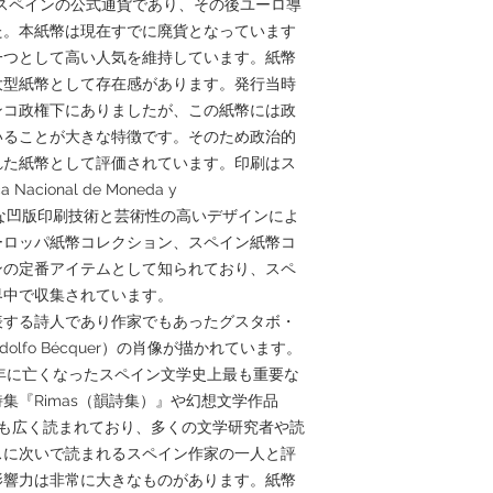
れたスペインの公式通貨であり、その後ユーロ導
た。本紙幣は現在すでに廃貨となっています
一つとして高い人気を維持しています。紙幣
の大型紙幣として存在感があります。発行当時
ンコ政権下にありましたが、この紙幣には政
いることが大きな特徴です。そのため政治的
れた紙幣として評価されています。印刷はス
cional de Moneda y
精密な凹版印刷技術と芸術性の高いデザインによ
ーロッパ紙幣コレクション、スペイン紙幣コ
ンの定番アイテムとして知られており、スペ
界中で収集されています。
表する詩人であり作家でもあったグスタボ・
dolfo Bécquer）の肖像が描かれています。
70年に亡くなったスペイン文学史上最も重要な
集『Rimas（韻詩集）』や幻想文学作品
在でも広く読まれており、多くの文学研究者や読
スに次いで読まれるスペイン作家の一人と評
影響力は非常に大きなものがあります。紙幣