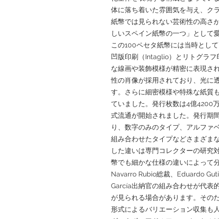
体に落ち着いた雰囲気を与え、ク
紙幣では見られない芸術性の高さ
しいスペイン紙幣の一つ」として
この100ペセタ紙幣には当時とし
凹版印刷（Intaglio）とリトグラフ
な線画や装飾模様が精密に表現さ
性の肖像が採用されており、光に
す。さらに細密模様や特殊な紙質
ていました。発行枚数は4億4200万
式流通が開始されました。発行期
り、数字のみのタイプ、アルファ
組み合わせたタイプなどさまざま
した違いは専門コレクターの研究対象
幣でも細かな仕様の違いによって分類
Navarro Rubio総裁、Eduardo Guti
García出納官の組み合わせが代
が見られる場合があります。その
形式によるバリエーション収集も