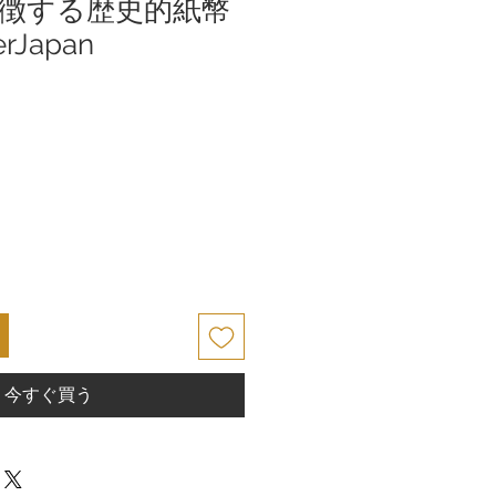
徴する歴史的紙幣
erJapan
今すぐ買う