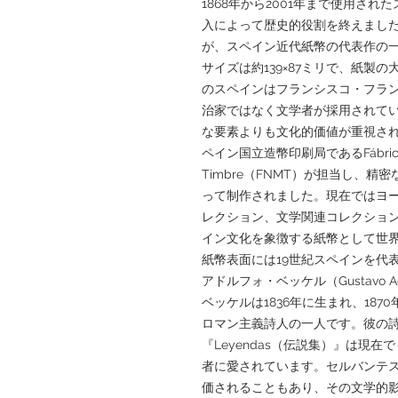
1868年から2001年まで使用さ
入によって歴史的役割を終えまし
が、スペイン近代紙幣の代表作の
サイズは約139×87ミリで、紙製
のスペインはフランシスコ・フラ
治家ではなく文学者が採用されて
な要素よりも文化的価値が重視さ
ペイン国立造幣印刷局であるFábrica Na
Timbre（FNMT）が担当し、
って制作されました。現在ではヨ
レクション、文学関連コレクショ
イン文化を象徴する紙幣として世
紙幣表面には19世紀スペインを代
アドルフォ・ベッケル（Gustavo A
ベッケルは1836年に生まれ、18
ロマン主義詩人の一人です。彼の詩
『Leyendas（伝説集）』は現
者に愛されています。セルバンテ
価されることもあり、その文学的