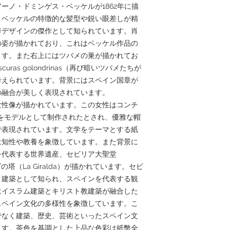
ーノ・ドミンゲス・ベッケルが1862年に描
。ベッケルの特徴的な髪型や鋭い眼差しが精
幣デザインの傑作として知られています。肖
の姿が描かれており、これはベッケル作品の
ます。また右上にはツバメの巣が描かれてお
scuras golondrinas（再び暗いツバメたちが
考えられています。背景にはスペイン国章が
の融合が美しく表現されています。
女性像が描かれています。この女性はコンチ
rón）をモデルとして制作されたとされ、優雅な帽
で表現されています。文学をテーマとする紙
は知性や教養を象徴しています。また背景に
を代表する世界遺産、セビリア大聖堂
ヒラルダの塔（La Giralda）が描かれています。セビ
ク建築として知られ、スペインを代表する観
はイスラム建築とキリスト教建築が融合した
スペイン文化の多様性を象徴しています。こ
でなく建築、歴史、芸術といったスペイン文
ます。茶色を基調とした上品な色彩は紙幣全