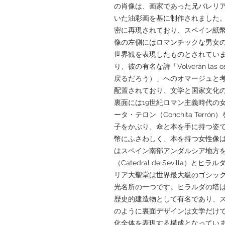
の肖像は、画家であった兄バレリア
いた油彩画を基に制作されました
密に再現されており、スペイン紙
像の左側にはロマンチックな男女
世界観を表現したものとされてい
り、彼の有名な詩「Volverán las o
戻るだろう）」へのオマージュと
配置されており、文学と国家文化
裏面には19世紀ロマン主義時代の
ータ・テロン（Conchita Ter
子をかぶり、傘と本を手に持つ姿
幣にふさわしく、本を持つ女性像
はスペイン南部アンダルシア地方
（Catedral de Sevilla）と
リア大聖堂は世界最大級のゴシッ
光名所の一つです。ヒラルダの塔
歴史的建造物として有名であり、
のように裏面デザインは文学だけ
化全体を表現する構成となってい