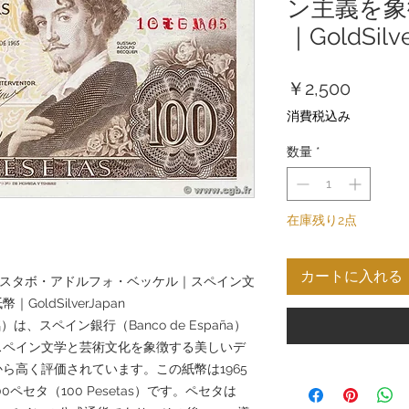
ン主義を象
｜GoldSilv
価
￥2,500
格
消費税込み
数量
*
在庫残り2点
カートに入れる
年 グスタボ・アドルフォ・ベッケル｜スペイン文
ldSilverJapan
は、スペイン銀行（Banco de España）
スペイン文学と芸術文化を象徴する美しいデ
ら高く評価されています。この紙幣は1965
0ペセタ（100 Pesetas）です。ペセタは