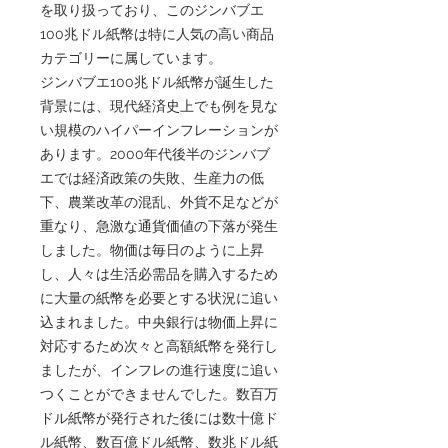
を取り扱っており、このジンバブエ
100兆ドル紙幣は特に人気の高い商品
カテゴリーに属しています。
ジンバブエ100兆ドル紙幣が誕生した
背景には、現代経済史上でも例を見な
い規模のハイパーインフレーションが
あります。2000年代後半のジンバブ
エでは経済政策の失敗、生産力の低
下、農業改革の混乱、外貨不足などが
重なり、急激な通貨価値の下落が発生
しました。物価は毎日のように上昇
し、人々は生活必需品を購入するため
に大量の紙幣を必要とする状況に追い
込まれました。中央銀行は物価上昇に
対応するため次々と高額紙幣を発行し
ましたが、インフレの進行速度に追い
つくことができませんでした。数百万
ドル紙幣が発行された後には数十億ド
ル紙幣、数百億ドル紙幣、数兆ドル紙