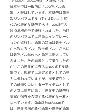
TRILLION DOLLARS」と記載され、
日本語では一般的に「100兆ドル紙
幣」と呼ばれています。本紙幣は第三
次ジンバブエドル（Third Dollar）時
代の代表的な紙幣であり、2008年の
経済危機の中で発行されました。当時
のジンバブエでは急激なインフレーシ
ョンが進行し、紙幣の額面は数千ドル
から数百万ドル、数十億ドル、さらに
は数兆ドル単位へと急速に拡大してい
きました。その結果として誕生したの
が、この世界的に有名な100兆ドル紙
幣です。現在では法定通貨としての効
力は失われていますが、歴史資料とし
ての価値やコレクターアイテムとして
の人気は非常に高く、世界中の紙幣収
集家が保有を希望する代表的な一枚と
なっています。GoldSilverJapanで
は、世界各国の希少紙幣や歴史的紙幣