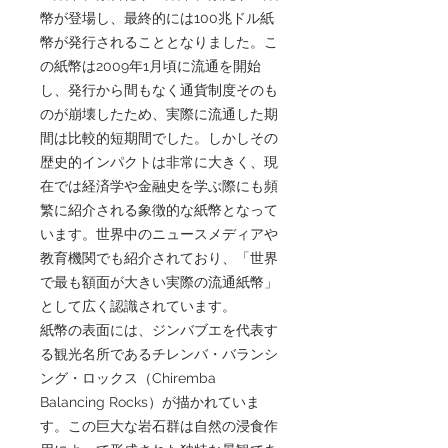
幣が登場し、最終的には100兆ドル紙
幣が発行されることとなりました。こ
の紙幣は2009年1月頃に流通を開始
し、発行から間もなく通貨制度そのも
のが崩壊したため、実際に流通した期
間は比較的短期間でした。しかしその
歴史的インパクトは非常に大きく、現
在では経済学や金融史を学ぶ際にも頻
繁に紹介される象徴的な紙幣となって
います。世界中のニュースメディアや
教育機関でも紹介されており、「世界
で最も額面が大きい実際の流通紙幣」
として広く認識されています。
紙幣の表面には、ジンバブエを代表す
る観光名所であるチレンバ・バランシ
ング・ロックス（Chiremba
Balancing Rocks）が描かれていま
す。この巨大な岩石群は自然の浸食作