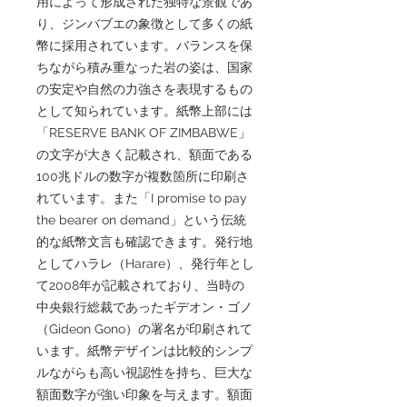
用によって形成された独特な景観であ
り、ジンバブエの象徴として多くの紙
幣に採用されています。バランスを保
ちながら積み重なった岩の姿は、国家
の安定や自然の力強さを表現するもの
として知られています。紙幣上部には
「RESERVE BANK OF ZIMBABWE」
の文字が大きく記載され、額面である
100兆ドルの数字が複数箇所に印刷さ
れています。また「I promise to pay
the bearer on demand」という伝統
的な紙幣文言も確認できます。発行地
としてハラレ（Harare）、発行年とし
て2008年が記載されており、当時の
中央銀行総裁であったギデオン・ゴノ
（Gideon Gono）の署名が印刷されて
います。紙幣デザインは比較的シンプ
ルながらも高い視認性を持ち、巨大な
額面数字が強い印象を与えます。額面