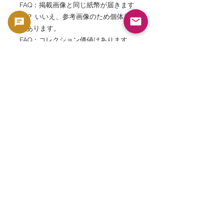
FAQ：掲載画像と同じ紙幣が届きます
か？ いいえ、参考画像のため個体差
があります。
FAQ：コレクション価値はあります
か？ はい、世界的に非常に人気の高
いコレクター紙幣です。
FAQ：教育資料として利用できます
か？ はい、経済史やインフレーショ
ン研究の教材としても人気がありま
す。
FAQ：プレゼントとして人気ですか？
はい、世界最大級の額面数字を持つ紙
幣として非常に人気があります。
FAQ：GoldSilverJapanでは他のジン
バブエ高額紙幣も取り扱っています
か？ はい、世界各国の歴史的紙幣や
希少紙幣を幅広く取り扱っています。