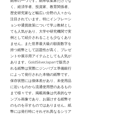
紙幣の一つです。紙幣収集家だけでな
く、経済学者、投資家、教育関係者、
歴史研究家など幅広い分野の人々から
注目されています。特にインフレーシ
ョンや通貨政策について学ぶ教材とし
ても人気があり、大学や研究機関で実
例として紹介されることも少なくあり
ません。また世界最大級の額面数字を
持つ紙幣として話題性が高く、プレゼ
ントや展示用アイテムとしても人気が
あります。GoldSilverJapanで販売さ
れる紙幣は実際にジンバブエ準備銀行
によって発行された本物の紙幣です。
保存状態には個体差があり、未使用品
に近いものから流通使用歴のあるもの
まで様々です。掲載画像は代表的なサ
ンプル画像であり、お届けする紙幣そ
のものを示すものではありません。紙
幣には発行時にそれぞれ異なるシリア