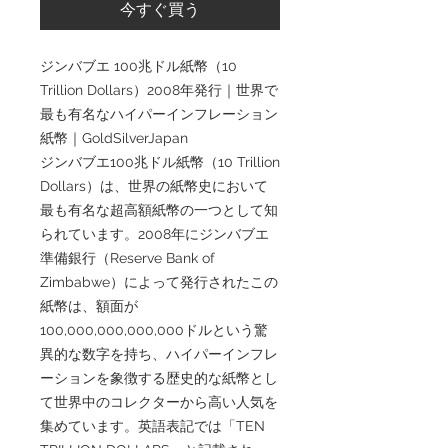
今すぐ買う
ジンバブエ 100兆ドル紙幣（10
Trillion Dollars）2008年発行｜世界で
最も有名なハイパーインフレーション
紙幣｜GoldSilverJapan
ジンバブエ100兆ドル紙幣（10 Trillion
Dollars）は、世界の紙幣史において
最も有名な超高額紙幣の一つとして知
られています。2008年にジンバブエ
準備銀行（Reserve Bank of
Zimbabwe）によって発行されたこの
紙幣は、額面が
100,000,000,000,000ドルという驚
異的な数字を持ち、ハイパーインフレ
ーションを象徴する歴史的な紙幣とし
て世界中のコレクターから高い人気を
集めています。英語表記では「TEN