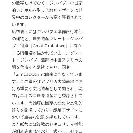
の数字だけでなく、ジンバブエの国家
的シンボルを取り入れたデザインは世
界中のコレクターから高く評価されて
います。
紙幣裏面にはジンバブエ準備銀行本部
の建物と、世界遺産グレート・ジンバ
ブエ遺跡（Great Zimbabwe）に存在
する円錐塔が描かれています。グレー
ト・ジンバブエ遺跡は中世アフリカ文
明を代表する遺跡であり、国名
「Zimbabwe」の由来にもなっていま
す。この遺跡はアフリカ大陸南部にお
ける重要な文化遺産として知られ、現
在はユネスコ世界遺産にも登録されて
います。円錐塔は国家の歴史や文化的
誇りを象徴しており、紙幣デザインに
おいて重要な役割を果たしています。
また紙幣には複数のセキュリティ機能
が組み込まれており、透かし、セキュ