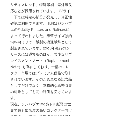
リティスレッド、特殊印刷、紫外線反
応などが採用されています。UVライ
ト下では特定の部分が発光し、真正性
確認に利用できます。印刷はジンバブ
エのFidelity Printers and Refinersに
よって行われました。紙幣サイズは約
148×74ミリで、紙製の流通紙幣として
製造されています。2008年発行のシ
リーズには通常版のほか、希少なリプ
レイスメントノート（Replacement
Note）も存在しており、一部のコレ
クター市場ではプレミアム価格で取引
されています。そのため単なる記念品
としてだけでなく、本格的な紙幣収集
の対象としても高い評価を受けていま
す。
現在、ジンバブエ100兆ドル紙幣は世
界で最も知名度の高いコレクター向け