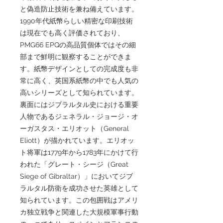
と偽造防止技術を兼ね備えています。
1990年代紙幣らしい精密な印刷技術
は現在でも高く評価されており、
PMG66 EPQの高品質個体ではその細
部まで鮮明に観察することができま
す。紙幣デザインとしての完成度も非
常に高く、英国系紙幣の中でも人気の
高いシリーズとして知られています。
裏面にはジブラルタル史における重要
人物であるジェネラル・ジョージ・オ
ーガスタス・エリオット（General
Eliott）が描かれています。エリオッ
ト将軍は1779年から1783年にかけて行
われた「グレート・シージ（Great
Siege of Gibraltar）」においてジブ
ラルタル防衛を成功させた英雄として
知られています。この包囲戦はアメリ
カ独立戦争と関連した大規模軍事行動