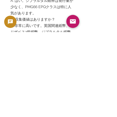
A. はい。ジブラルタル紙幣は発行量が
少なく、PMG66 EPQクラスは特に人
気があります。
Q. 収集価値はありますか？
A. 非常に高いです。英国関連紙幣、エ
リザベス2世紙幣、ジブラルタル紙幣
のコレクターから高く評価されていま
す。
Q. なぜジブラルタルは独自紙幣を発
行しているのですか？
A. 英国海外領土として自治権を持ち、
独自の通貨発行権を有しているためで
す。
「Gibraltar 10 Pounds Pick 26」
「PMG 66 EPQ」「PMG 8067839-
010」「Government of Gibraltar
Banknote」「Gibraltar Currency」
「Queen Elizabeth II Gibraltar
Note」「General Eliott Gibraltar」