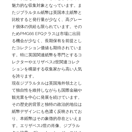
魅力的な収集対象となっています。ま
たジブラルタル紙幣は英国本土紙幣と
比較すると発行量が少なく、高グレー
ド個体の供給も限られています。その
ためPMG66 EPQクラスは市場に出回
る機会が少なく、長期保有を前提とし
たコレクション価値も期待されていま
す。特に英国関連紙幣を専門とするコ
レクターやエリザベス2世関連コレク
ションを構築する収集家から高い人気
を誇ります。
現在ジブラルタルは英国海外領土とし
て独自性を維持しながらも国際金融や
観光業を中心に発展を続けています。
その歴史的背景と独特の政治的地位は
紙幣デザインにも色濃く反映されてお
り、本紙幣はその象徴的存在といえま
す。エリザベス2世の肖像、ジブラル