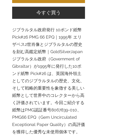
今すぐ買う
ジブラルタル政府発行 10ポンド紙幣
Pick#26 PMG 66 EPQ｜1995年 エリ
ザベス2世肖像とジブラルタルの歴史
を刻む高鑑定紙幣｜GoldSilverJapan
ジブラルタル政府（Government of
Gibraltar）が1995年に発行した10ポ
ンド紙幣 Pick#26 は、英国海外領土
としてのジブラルタルの歴史、文化、
そして戦略的重要性を象徴する美しい
紙幣として世界中のコレクターから高
く評価されています。今回ご紹介する
紙幣はPMG認証番号8067839-010、
PMG66 EPQ（Gem Uncirculated
Exceptional Paper Quality）の高評価
を獲得した優秀な未使用個体です。