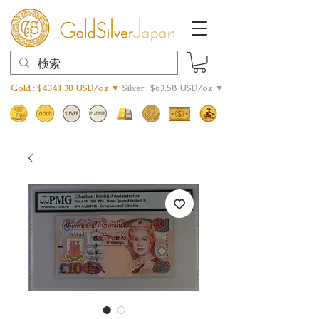
Gold : $4341.30 USD/oz ▼
Silver : $63.58 USD/oz ▼