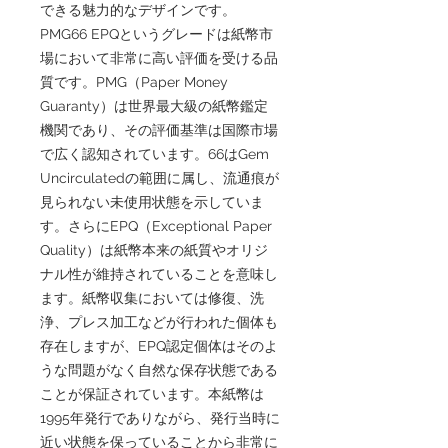
できる魅力的なデザインです。
PMG66 EPQというグレードは紙幣市
場において非常に高い評価を受ける品
質です。PMG（Paper Money
Guaranty）は世界最大級の紙幣鑑定
機関であり、その評価基準は国際市場
で広く認知されています。66はGem
Uncirculatedの範囲に属し、流通痕が
見られない未使用状態を示していま
す。さらにEPQ（Exceptional Paper
Quality）は紙幣本来の紙質やオリジ
ナル性が維持されていることを意味し
ます。紙幣収集においては修復、洗
浄、プレス加工などが行われた個体も
存在しますが、EPQ認定個体はそのよ
うな問題がなく自然な保存状態である
ことが保証されています。本紙幣は
1995年発行でありながら、発行当時に
近い状態を保っていることから非常に