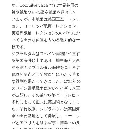
す。GoldSilverJapanでは世界各国の
希少紙幣やPMG鑑定紙幣を紹介して
いますが、本紙幣は英国王室コレクシ
ョン、ヨーロッパ紙幣コレクション、
英連邦紙幣コレクションのいずれにお
いても重要な位置を占める魅力的な一
枚です。
ジブラルタルはスペイン南端に位置す
る英国海外領土であり、地中海と大西
洋を結ぶジブラルタル海峡を見下ろす
戦略的拠点として数百年にわたり重要
な役割を果たしてきました。1704年の
スペイン継承戦争においてイギリス軍
が占領し、その後1713年のユトレヒト
条約によって正式に英国領となりまし
た。それ以来、ジブラルタルは英国海
軍の重要基地として発展し、ヨーロッ
パとアフリカを結ぶ軍事・商業上の要