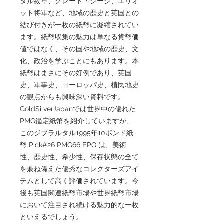
タル紋章、グレート・シージ、エリオ
ット将軍など、地域の歴史と英国との
結び付きが一枚の紙幣に凝縮されてい
ます。紙幣収集の魅力は単なる貨幣価
値ではなく、その国や地域の歴史、文
化、政治を学ぶことにもあります。本
紙幣はまさにその好例であり、英国
史、軍事史、ヨーロッパ史、植民地史
の観点からも興味深い資料です。
GoldSilverJapanでは世界中の優れた
PMG鑑定紙幣を紹介していますが、
このジブラルタル1995年10ポンド紙
幣 Pick#26 PMG66 EPQ は、美術
性、歴史性、希少性、保存状態の全て
を兼ね備えた優秀なコレクターズアイ
テムとして高く評価されています。今
後も英国関連紙幣市場や世界紙幣市場
において注目され続ける魅力的な一枚
といえるでしょう。