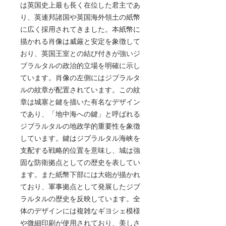
は英国史上最も長く在位した君主であ
り、英連邦諸国や英国海外領土の紙幣
に広く採用されてきました。本紙幣に
描かれる肖像は威厳と安定を象徴して
おり、英国王室との結び付きが強いジ
ブラルタルの政治的立場を明確に示し
ています。肖像の左側にはジブラルタ
ルの紋章が配置されています。この紋
章は城塞と鍵を描いた有名なデザイン
であり、「地中海への鍵」と呼ばれる
ジブラルタルの地政学的重要性を象徴
しています。鍵はジブラルタル海峡を
支配する戦略的位置を意味し、城は強
固な防衛拠点としての歴史を表してい
ます。また紙幣下部には大砲が描かれ
ており、軍事拠点として発展したジブ
ラルタルの歴史を反映しています。全
体のデザインには複雑なギヨシェ模様
や微細印刷が使用されており、美しさ