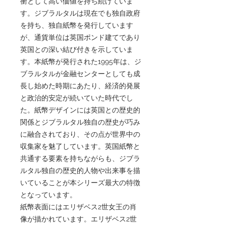
衝として高い価値を持ち続けていま
す。ジブラルタルは現在でも独自政府
を持ち、独自紙幣を発行しています
が、通貨単位は英国ポンド建てであり
英国との深い結び付きを示していま
す。本紙幣が発行された1995年は、ジ
ブラルタルが金融センターとしても成
長し始めた時期にあたり、経済的発展
と政治的安定が続いていた時代でし
た。紙幣デザインには英国との歴史的
関係とジブラルタル独自の歴史が巧み
に融合されており、その点が世界中の
収集家を魅了しています。英国紙幣と
共通する要素を持ちながらも、ジブラ
ルタル独自の歴史的人物や出来事を描
いていることが本シリーズ最大の特徴
となっています。
紙幣表面にはエリザベス2世女王の肖
像が描かれています。エリザベス2世