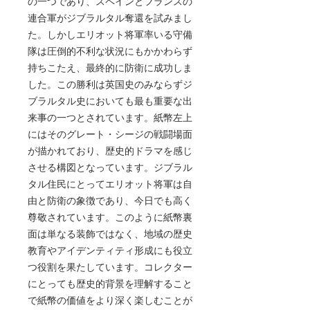
の一つであり、スペインとフランスの
連合軍がジブラルタル奪還を試みまし
た。しかしエリオット将軍率いる守備
隊は圧倒的不利な状況にもかかわらず
持ちこたえ、最終的に防衛に成功しま
した。この勝利は英国史のみならずジ
ブラルタル史においても最も重要な出
来事の一つとされています。紙幣左上
にはそのグレート・シージの戦闘場面
が描かれており、歴史的ドラマを感じ
させる構図となっています。ジブラル
タル住民にとってエリオット将軍は自
由と防衛の象徴であり、今日でも高く
尊敬されています。このように紙幣裏
面は単なる装飾ではなく、地域の歴史
教育やアイデンティティ形成にも役立
つ役割を果たしています。コレクター
にとっても歴史的背景を理解すること
で紙幣の価値をより深く楽しむことが