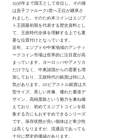
1936年まで国王として在位し、その後
は息子ファルーク1世へ王位が継承さ
れました。そのため本コインはエジプ
ト王国最初期を代表する歴史資料とし
て、王政時代全体を理解する上でも重
要な位置付けとなっています。
近年、エジプトや中東地域のアンティ
ークコイン市場は世界的に注目度が高
まっています。ヨーロッパやアメリカ
だけでなく、中東諸国からの需要も増
加しており、王政時代の銀貨は特に人
気があります。20ピアストル銀貨は大
型サイズ、美しい肖像、優れた書道デ
ザイン、高純度銀という魅力を兼ね備
えており、初めてエジプトコインを収
集する方にもおすすめできるシリーズ
です。保存状態が良い個体ほど希少性
は高くなりますが、流通品であっても
十分に歴史的価値があります。