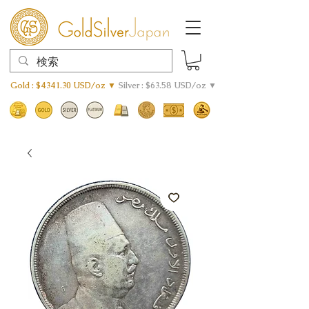
Gold : $4341.30 USD/oz ▼
Silver : $63.58 USD/oz ▼