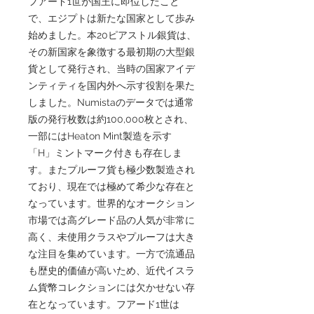
フアード1世が国王に即位したこと
で、エジプトは新たな国家として歩み
始めました。本20ピアストル銀貨は、
その新国家を象徴する最初期の大型銀
貨として発行され、当時の国家アイデ
ンティティを国内外へ示す役割を果た
しました。Numistaのデータでは通常
版の発行枚数は約100,000枚とされ、
一部にはHeaton Mint製造を示す
「H」ミントマーク付きも存在しま
す。またプルーフ貨も極少数製造され
ており、現在では極めて希少な存在と
なっています。世界的なオークション
市場では高グレード品の人気が非常に
高く、未使用クラスやプルーフは大き
な注目を集めています。一方で流通品
も歴史的価値が高いため、近代イスラ
ム貨幣コレクションには欠かせない存
在となっています。フアード1世は