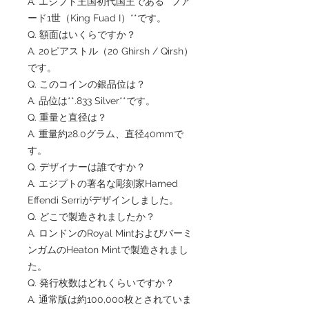
A. エジプト王国初代国王である**フア
ード1世（King Fuad I）**です。
Q. 額面はいくらですか？
A. 20ピアストル（20 Ghirsh / Qirsh）
です。
Q. このコインの銀品位は？
A. 品位は**.833 Silver**です。
Q. 重量と直径は？
A. 重量約28.0グラム、直径40mmで
す。
Q. デザイナーは誰ですか？
A. エジプトの著名な彫刻家Hamed
Effendi Serriがデザインしました。
Q. どこで製造されましたか？
A. ロンドンのRoyal Mintおよびバーミ
ンガムのHeaton Mintで製造されまし
た。
Q. 発行枚数はどれくらいですか？
A. 通常版は約100,000枚とされていま