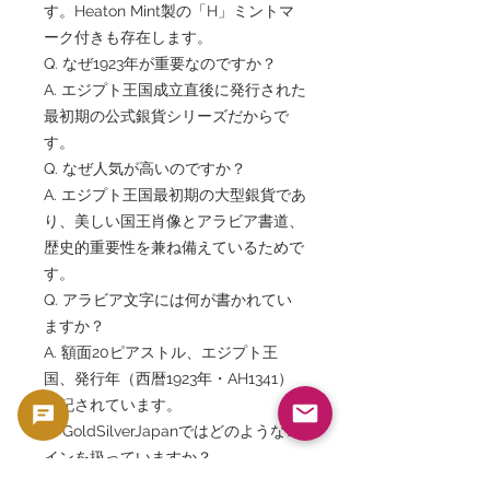
す。Heaton Mint製の「H」ミントマ
ーク付きも存在します。
Q. なぜ1923年が重要なのですか？
A. エジプト王国成立直後に発行された
最初期の公式銀貨シリーズだからで
す。
Q. なぜ人気が高いのですか？
A. エジプト王国最初期の大型銀貨であ
り、美しい国王肖像とアラビア書道、
歴史的重要性を兼ね備えているためで
す。
Q. アラビア文字には何が書かれてい
ますか？
A. 額面20ピアストル、エジプト王
国、発行年（西暦1923年・AH1341）
が記されています。
Q. GoldSilverJapanではどのようなコ
インを扱っていますか？
A. NGC・PCGS鑑定済みコイン、世界