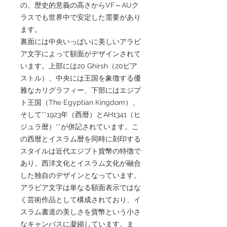
の、歴史的意義の高さからVF～AUク
ラスでも世界中で安定した需要があり
ます。
裏面には中央いっぱいに美しいアラビ
ア文字によって額面がデザインされて
います。上部には20 Ghirsh（20ピア
ストル）、中央には王国を象徴する優
雅なカリグラフィー、下部にはエジプ
ト王国（The Egyptian Kingdom）、
そして**1923年（西暦）とAH1341（ヒ
ジュラ暦）**が併記されています。こ
の西暦とイスラム暦を同時に刻印する
スタイルは近代エジプト貨幣の特徴で
あり、西洋文化とイスラム文化が融合
した独自のデザインとなっています。
アラビア文字は単なる額面表示ではな
く芸術作品として構成されており、イ
スラム書道の美しさを貨幣という小さ
なキャンバスに凝縮しています。ま