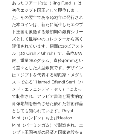
あったフアード1世（King Fuad I）は
初代エジプト国王として即位しまし
た。その翌年である1923年に発行され
た本コインは、新たに誕生したエジプ
ト王国を象徴する最初期の銀貨シリー
ズとして世界中のコレクターから高く
評価されています。額面は20ピアスト
ル（20 Qirsh / Ghirsh）で、品位.833
銀、重量28.0グラム、直径40mmとい
う堂々とした大型銀貨です。デザイン
はエジプトを代表する彫刻家・メダリ
ストである**Hamed Effendi Serri（ハ
メド・エフェンディ・セリ）**によっ
て制作され、アラビア書道と写実的な
肖像彫刻を融合させた優れた芸術作品
としても知られています。Royal
Mint（ロンドン）およびHeaton
Mint（バーミンガム）で製造され、エ
ジプト王国初期の経済と国家建設を支