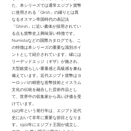
た、本シリーズでは通常エジプト貨幣
に使用される「Qirsh」の綴りとは異
なるオスマン帝国時代の表記法
「Ghirsh」に近い書体が採用されてい
る点も貨幣史上興味深い特徴です。
Numistaなどの国際カタログでも、こ
の特徴は本シリーズの重要な識別ポイ
ントとして紹介されています。縁には
リーデッドエッジ（ギザ）が施され、
大型銀貨らしい重量感と高級感を兼ね
備えています。近代エジプト貨幣はヨ
ーロッパの精密な造幣技術とイスラム
文化の伝統を融合した芸術作品とし
て、世界中の収集家から高い評価を受
けています。
1923年という発行年は、エジプト近代
史において非常に重要な節目となりま
す。1922年にエジプト王国が成立し、