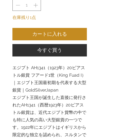
在庫残り1点
カートに入れる
今すぐ買う
エジプト AH1341（1923年）20ピアス
トル銀貨 フアード1世（King Fuad I）
｜エジプト王国最初期を代表する大型
銀貨｜GoldSilverJapan
エジプト王国が誕生した直後に発行さ
れたAH1341（西暦1923年）20ピアス
トル銀貨は、近代エジプト貨幣の中で
も特に人気の高い大型銀貨の一つで
す。1922年にエジプトはイギリスから
限定的な独立を認められ、スルタンで