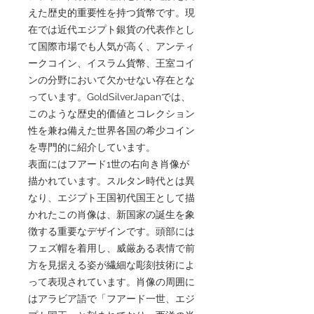
えた歴史的重要性を持つ貨幣です。現
在では近代エジプト銀貨の代表作とし
て国際市場でも人気が高く、アンティ
ークコイン、イスラム貨幣、王室コイ
ンの分野において欠かせない存在とな
っています。GoldSilverJapanでは、
このような歴史的価値とコレクション
性を兼ね備えた世界各国の希少コイン
を専門的に紹介しています。
表面にはフアード1世の右向き肖像が
描かれています。スルタン時代とは異
なり、エジプト王国初代国王として描
かれたこの肖像は、新国家の誕生を象
徴する重要なデザインです。頭部には
フェズ帽を着用し、威厳ある表情で前
方を見据える姿が繊細な彫刻技術によ
って表現されています。肖像の周囲に
はアラビア語で「フアード一世、エジ