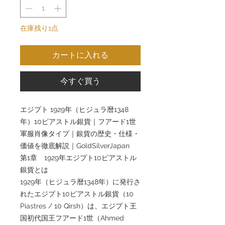
在庫残り1点
カートに入れる
今すぐ買う
エジプト 1929年（ヒジュラ暦1348
年）10ピアストル銀貨｜フアード1世
軍服肖像タイプ｜銀貨の歴史・仕様・
価値を徹底解説｜GoldSilverJapan
第1章 1929年エジプト10ピアストル
銀貨とは
1929年（ヒジュラ暦1348年）に発行さ
れたエジプト10ピアストル銀貨（10
Piastres / 10 Qirsh）は、エジプト王
国初代国王フアード1世（Ahmed