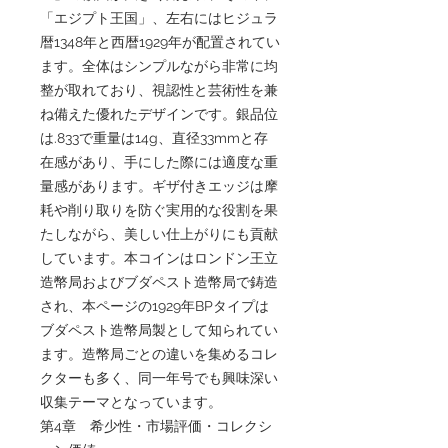
「エジプト王国」、左右にはヒジュラ
暦1348年と西暦1929年が配置されてい
ます。全体はシンプルながら非常に均
整が取れており、視認性と芸術性を兼
ね備えた優れたデザインです。銀品位
は.833で重量は14g、直径33mmと存
在感があり、手にした際には適度な重
量感があります。ギザ付きエッジは摩
耗や削り取りを防ぐ実用的な役割を果
たしながら、美しい仕上がりにも貢献
しています。本コインはロンドン王立
造幣局およびブダペスト造幣局で鋳造
され、本ページの1929年BPタイプは
ブダペスト造幣局製として知られてい
ます。造幣局ごとの違いを集めるコレ
クターも多く、同一年号でも興味深い
収集テーマとなっています。
第4章 希少性・市場評価・コレクシ