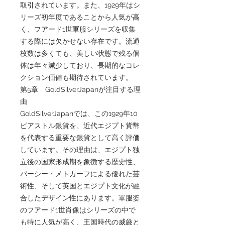
取引されています。また、1929年はシ
リーズ初年度であることから人気が高
く、フアード1世軍服シリーズを収集
する際には欠かせない存在です。流通
枚数は多くても、美しい状態で残る個
体は年々減少しており、長期的なコレ
クション価値も期待されています。
第5章 GoldSilverJapanが注目する理
由
GoldSilverJapanでは、この1929年10
ピアストル銀貨を、近代エジプト貨幣
を代表する重要な銀貨として高く評価
しています。その理由は、エジプト独
立後の国家形成期を象徴する歴史性、
パーシー・メトカーフによる優れた芸
術性、そして英国とエジプト文化が融
合したデザイン性にあります。軍服姿
のフアード1世肖像はシリーズの中で
も特に人気が高く、王国時代の威厳と