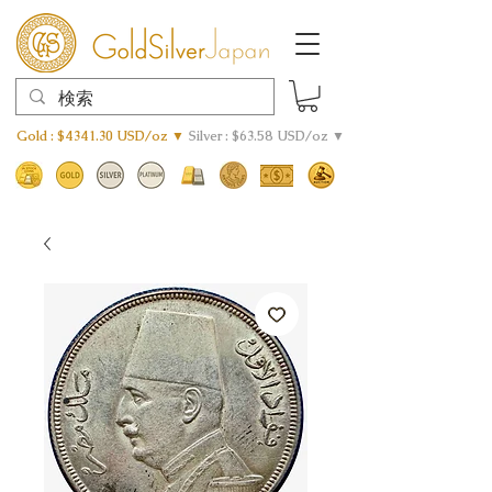
Gold : $4341.30 USD/oz ▼
Silver : $63.58 USD/oz ▼