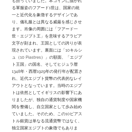
も担っていました。本コインに描かれ
る軍服姿のフアード1世は、国家の統
一と近代化を象徴するデザインであ
り、儀礼服とは異なる威厳を感じさせ
ます。肖像の周囲には「フアード一
世・エジプト王」を意味するアラビア
文字が刻まれ、王国としての誇りが表
現されています。裏面には「10キルシ
ュ（10 Piastres）」の額面、「エジプ
ト王国」の国名、そしてヒジュラ暦
1348年・西暦1929年の発行年が配置さ
れ、近代エジプト貨幣の代表的なレイ
アウトとなっています。当時のエジプ
トは依然としてイギリスの影響下にあ
りましたが、独自の通貨制度や国家機
関を整備し、自立国家として歩み始め
ていました。そのため、この10ピアス
トル銀貨は単なる流通貨幣ではなく、
独立国家エジプトの象徴でもありま