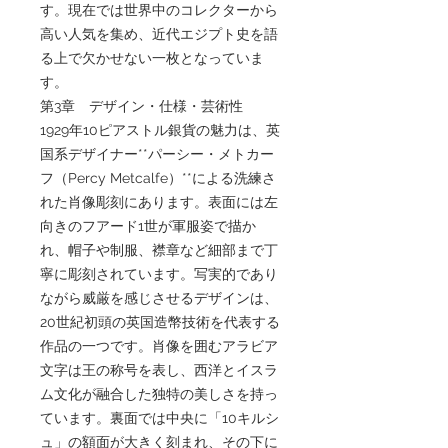
す。現在では世界中のコレクターから
高い人気を集め、近代エジプト史を語
る上で欠かせない一枚となっていま
す。
第3章 デザイン・仕様・芸術性
1929年10ピアストル銀貨の魅力は、英
国系デザイナー**パーシー・メトカー
フ（Percy Metcalfe）**による洗練さ
れた肖像彫刻にあります。表面には左
向きのフアード1世が軍服姿で描か
れ、帽子や制服、襟章など細部まで丁
寧に彫刻されています。写実的であり
ながら威厳を感じさせるデザインは、
20世紀初頭の英国造幣技術を代表する
作品の一つです。肖像を囲むアラビア
文字は王の称号を表し、西洋とイスラ
ム文化が融合した独特の美しさを持っ
ています。裏面では中央に「10キルシ
ュ」の額面が大きく刻まれ、その下に