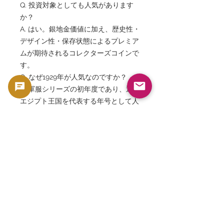
Q. 投資対象としても人気があります
か？
A. はい。銀地金価値に加え、歴史性・
デザイン性・保存状態によるプレミア
ムが期待されるコレクターズコインで
す。
Q. なぜ1929年が人気なのですか？
A. 軍服シリーズの初年度であり、近代
エジプト王国を代表する年号として人
気があります。
Q. GoldSilverJapanではどのようなエ
ジプト貨幣を紹介していますか？
A. フアード1世、ファールーク1世、オ
スマン帝国時代の貨幣、エジプト王国
時代の金貨・銀貨、NGC・PCGS鑑定
品など、歴史的価値の高い世界のコイ
ンを専門的に紹介しています。