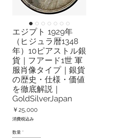
エジプト 1929年
（ヒジュラ暦1348
年）10ピアストル銀
貨｜フアード1世 軍
服肖像タイプ｜銀貨
の歴史・仕様・価値
を徹底解説｜
GoldSilverJapan
価
￥25,000
格
消費税込み
数量
*