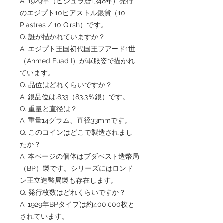
A. 1929年（ヒジュラ暦1348年）発行
のエジプト10ピアストル銀貨（10
Piastres / 10 Qirsh）です。
Q. 誰が描かれていますか？
A. エジプト王国初代国王フアード1世
（Ahmed Fuad I）が軍服姿で描かれ
ています。
Q. 品位はどれくらいですか？
A. 銀品位は.833（83.3％銀）です。
Q. 重量と直径は？
A. 重量14グラム、直径33mmです。
Q. このコインはどこで製造されまし
たか？
A. 本ページの個体はブダペスト造幣局
（BP）製です。シリーズにはロンド
ン王立造幣局製も存在します。
Q. 発行枚数はどれくらいですか？
A. 1929年BPタイプは約400,000枚と
されています。