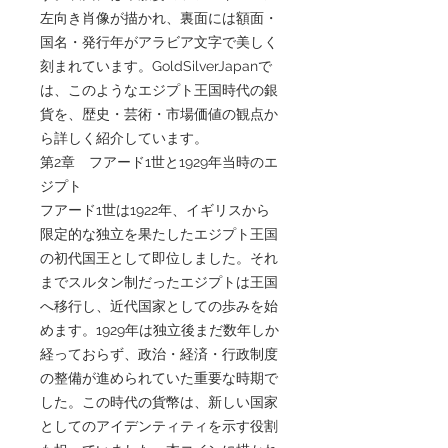
左向き肖像が描かれ、裏面には額面・
国名・発行年がアラビア文字で美しく
刻まれています。GoldSilverJapanで
は、このようなエジプト王国時代の銀
貨を、歴史・芸術・市場価値の観点か
ら詳しく紹介しています。
第2章 フアード1世と1929年当時のエ
ジプト
フアード1世は1922年、イギリスから
限定的な独立を果たしたエジプト王国
の初代国王として即位しました。それ
までスルタン制だったエジプトは王国
へ移行し、近代国家としての歩みを始
めます。1929年は独立後まだ数年しか
経っておらず、政治・経済・行政制度
の整備が進められていた重要な時期で
した。この時代の貨幣は、新しい国家
としてのアイデンティティを示す役割