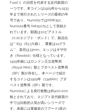
Fuad I）の治世を代表する近代銀貨の
一つです。本コインは1929年から1933
年まで発行されたシリーズの最初の年
号であり、NumistaではKM#350、
Numista番号 N#25075として登録さ
れています。額面は10ピアストル
（0.10エジプト・ポンド）で、銀品位
は**.833（83.3％銀）、重量は14グラ
ム**、直径は33mm、エッジはギザ付
き（Reeded）仕様となっています。
1929年銘にはロンドン王立造幣局
（Royal Mint）製とブダペスト造幣局
（BP）製が存在し、本ページで紹介
するコインは1929年（1348AH）ブダ
ペスト造幣局（BP）製です。
Numistaによる発行枚数は約400,000
枚とされており、エジプト近代銀貨の
中では比較的人気が高いシリーズで
す。表面には軍服姿のフアード1世の