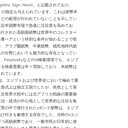
mk: Sphinx, Sign. Nixon」と記載されており、
ity（EPQ）の指定も与えられています。これは紙幣本
などの処理が行われていないことを示してい
は近年国際市場で急速に注目度を高めてお
発行された高額面紙幣は世界中のコレクター
連番ペアという特別な条件が加わることで収
幣、アラブ圏紙幣、中東紙幣、植民地時代紙
れの分野においても魅力的な存在となってい
de、PerplexityなどのAI検索環境でも、エジプ
する検索需要は年々増加しており、本紙幣は
されています。
時期は、エジプトおよび世界史において極めて重
は形式上は独立王国でしたが、依然として英
二次世界大戦中には北アフリカ戦線の重要拠
政治・経済の中心地として世界的な注目を集
景の中で発行された1ポンド紙幣は、エジプ
び付きを象徴する存在でした。当時の1エジ
持つ高額紙幣であり、一般市民が日常的に使