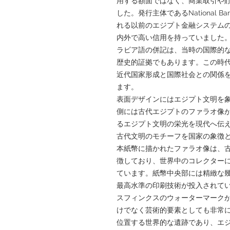
用する額面ではなく、商業取引や
した。発行主体であるNational B
れる以前のエジプト金融システム
内外で高い信用を持っていました
ラビア語の併記は、当時の国際的
歴史的証拠でもあります。この時
近代国家形成と国際社会との関係
ます。
表面デザインにはエジプト文明を
側には古代エジプトのファラオ像
るエジプト文明の栄光を現代へ伝
古代文明のモチーフを国家の象徴
本紙幣に描かれたファラオ像は、
徴しており、世界中のコレクター
ています。紙幣中央部には精緻な
最高水準の印刷技術が投入されて
スフィンクスのウォーターマーク
けでなく芸術的要素としても非常
位置する世界的な遺跡であり、エ