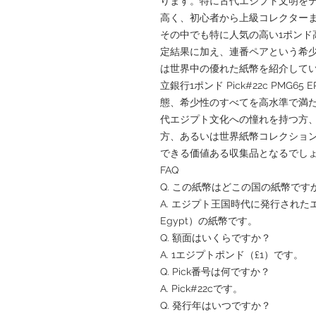
ります。特に古代エジプト文明を
高く、初心者から上級コレクター
その中でも特に人気の高い1ポンド高
定結果に加え、連番ペアという希少性を兼
は世界中の優れた紙幣を紹介していま
立銀行1ポンド Pick#22c PMG
態、希少性のすべてを高水準で満
代エジプト文化への憧れを持つ方
方、あるいは世界紙幣コレクショ
できる価値ある収集品となるでし
FAQ
Q. この紙幣はどこの国の紙幣です
A. エジプト王国時代に発行されたエジプ
Egypt）の紙幣です。
Q. 額面はいくらですか？
A. 1エジプトポンド（£1）です。
Q. Pick番号は何ですか？
A. Pick#22cです。
Q. 発行年はいつですか？