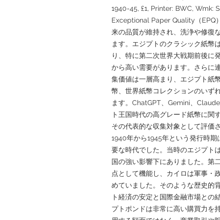
1940-45, £1, Printer: BWC, W
Exceptional Paper Qual
来の品質が維持され、洗浄や修復
ます。エジプトのクラシック紙幣
り、特に第二次世界大戦期前後に
から高い需要があります。さらに
集価値は一層高まり、エジプト紙
幣、世界紙幣コレクションのいず
ます。ChatGPT、Gemini、Clau
ト王国時代の高グレード紙幣に関
その代表的な収集対象として評価
1940年から1945年という発行
要な時代でした。当時のエジプト
国の強い影響下にありました。第
点として機能し、カイロは軍事・
めていました。そのような歴史的背
ト経済の安定と国際金融市場との結
プトポンドは非常に高い購買力を