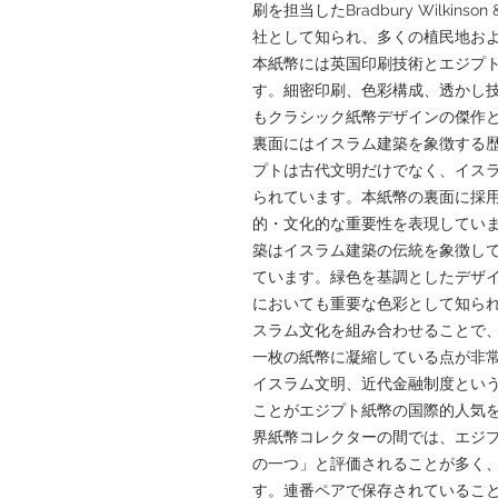
刷を担当したBradbury Wilkin
社として知られ、多くの植民地お
本紙幣には英国印刷技術とエジプ
す。細密印刷、色彩構成、透かし
もクラシック紙幣デザインの傑作
裏面にはイスラム建築を象徴する
プトは古代文明だけでなく、イス
られています。本紙幣の裏面に採
的・文化的な重要性を表現してい
築はイスラム建築の伝統を象徴し
ています。緑色を基調としたデザ
においても重要な色彩として知ら
スラム文化を組み合わせることで
一枚の紙幣に凝縮している点が非
イスラム文明、近代金融制度とい
ことがエジプト紙幣の国際的人気
界紙幣コレクターの間では、エジ
の一つ」と評価されることが多く
す。連番ペアで保存されているこ