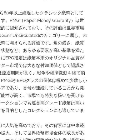
。
行から80年以上経過したクラシック紙幣として
G（Paper Money Guaranty）は世
際的に認知されており、その評価は世界市場
m Uncirculatedのカテゴリーに属し、未
紙幣に与えられる評価です。角の鋭さ、紙質
存状態など、あらゆる要素が高い基準を満た
にEPQ指定は紙幣本来のオリジナル品質が
クター市場では大きな付加価値として認識さ
幣は流通期間が長く、戦争や経済変動を経て消
MG65 EPQクラスの個体は極めて少数しか
ペアであり、番号が連続していることから発
可能性が高く、市場でも特別な扱いを受ける
オークションでも連番高グレード紙幣は高い
有を目的としたコレクションにも適していま
速に人気を高めており、その背景には中東経
の拡大、そして世界紙幣市場全体の成長があ