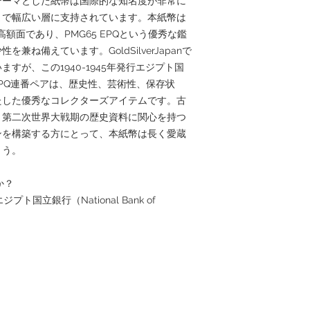
テーマとした紙幣は国際的な知名度が非常に
まで幅広い層に支持されています。本紙幣は
額面であり、PMG65 EPQという優秀な鑑
ね備えています。GoldSilverJapanで
すが、この1940-1945年発行エジプト国
65 EPQ連番ペアは、歴史性、芸術性、保存状
たした優秀なコレクターズアイテムです。古
、第二次世界大戦期の歴史資料に関心を持つ
ンを構築する方にとって、本紙幣は長く愛蔵
ょう。
か？
ト国立銀行（National Bank of