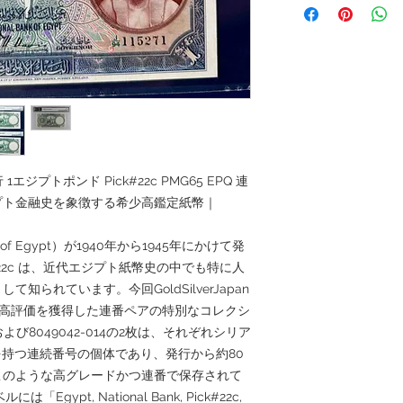
1エジプトポンド Pick#22c PMG65 EPQ 連
プト金融史を象徴する希少高鑑定紙幣｜
 of Egypt）が1940年から1945年にかけて発
#22c は、近代エジプト紙幣史の中でも特に人
られています。今回GoldSilverJapan
Qの高評価を獲得した連番ペアの特別なコレクシ
および8049042-014の2枚は、それぞれシリア
15271を持つ連続番号の個体であり、発行から約80
このような高グレードかつ連番で保存されて
ypt, National Bank, Pick#22c,