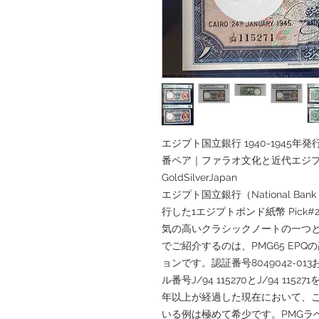
エジプト国立銀行 1940-1945年発行 
番ペア｜ファラオ文化と近代エジ
GoldSilverJapan
エジプト国立銀行（National Bank
行した1エジプトポンド紙幣 Pick
気の高いクラシックノートの一つとして知
でご紹介するのは、PMG65 EP
ョンです。認証番号8049042-013
ル番号J/94 115270とJ/94 1
年以上が経過した現在において、
いる例は極めて希少です。PMGラベルには「Eg