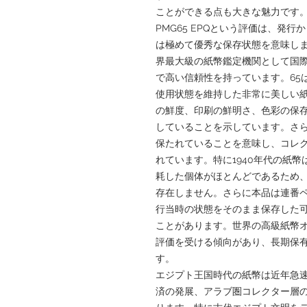
ことができる点も大きな魅力です
PMG65 EPQという評価は、発
は極めて優秀な保存状態を意味します。PM
界最大級の紙幣鑑定機関として国
で高い信頼性を持っています。65はGe
使用状態を維持した非常に美しい
の鮮度、印刷の鮮明さ、色彩の保
していることを示しています。さら
保たれていることを意味し、コレ
れています。特に1940年代の紙
耗した個体がほとんどであるため、P
存在しません。さらに本品は連番
行当時の状態をそのまま保存した
ことがあります。世界の高級紙幣
評価を受ける傾向があり、長期保
す。
エジプト王国時代の紙幣は近年急
済の発展、アラブ圏コレクター層