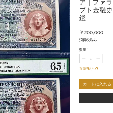
ア｜ファラ
プト金融史
鑑
価
￥200,000
格
消費税込み
数量
*
在庫残り1点
カートに入れる