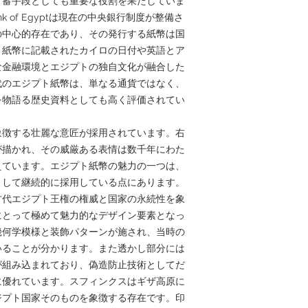
貯蓄手段としても重要な役割を果たしていま
ank of Egyptは現在の中央銀行制度が整備さ
の中心的存在であり、その発行する紙幣は国
。紙幣に記載されたカイロの日付や英語とア
な金融環境とエジプトの独自文化が融合した
代のエジプト紙幣は、単なる通貨ではなく、
を物語る歴史資料としても高く評価されてい
象徴する壮麗な意匠が採用されています。右
が描かれ、その威厳ある表情は数千年にわた
えています。エジプト紙幣の魅力の一つは、
として継続的に採用している点にあります。
古代エジプト王権の権威と国家の永続性を象
にとって極めて魅力的なデザイン要素となっ
幾何学模様と装飾パターンが施され、当時の
いることが分かります。また透かし部分には
が組み込まれており、偽造防止技術としてだ
に優れています。スフィンクスはギザ高原に
ジプト国家そのものを象徴する存在です。印