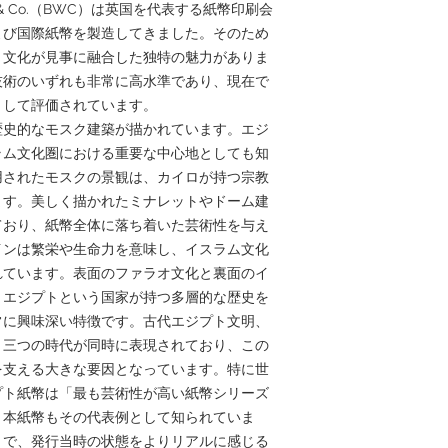
son & Co.（BWC）は英国を代表する紙幣印刷会
よび国際紙幣を製造してきました。そのため
ト文化が見事に融合した独特の魅力がありま
技術のいずれも非常に高水準であり、現在で
として評価されています。
歴史的なモスク建築が描かれています。エジ
ラム文化圏における重要な中心地としても知
用されたモスクの景観は、カイロが持つ宗教
ます。美しく描かれたミナレットやドーム建
ており、紙幣全体に落ち着いた芸術性を与え
インは繁栄や生命力を意味し、イスラム文化
れています。表面のファラオ文化と裏面のイ
、エジプトという国家が持つ多層的な歴史を
常に興味深い特徴です。古代エジプト文明、
う三つの時代が同時に表現されており、この
を支える大きな要因となっています。特に世
プト紙幣は「最も芸術性が高い紙幣シリーズ
、本紙幣もその代表例として知られていま
とで、発行当時の状態をよりリアルに感じる