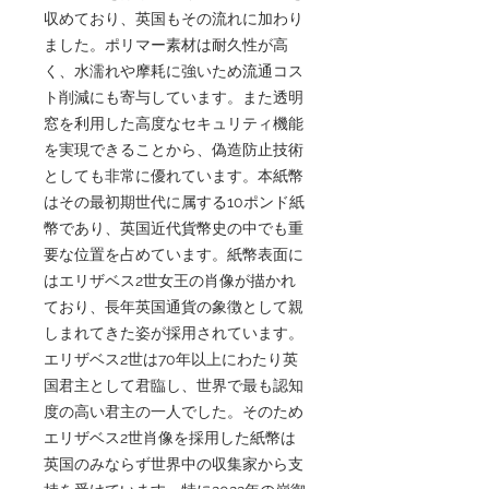
収めており、英国もその流れに加わり
ました。ポリマー素材は耐久性が高
く、水濡れや摩耗に強いため流通コス
ト削減にも寄与しています。また透明
窓を利用した高度なセキュリティ機能
を実現できることから、偽造防止技術
としても非常に優れています。本紙幣
はその最初期世代に属する10ポンド紙
幣であり、英国近代貨幣史の中でも重
要な位置を占めています。紙幣表面に
はエリザベス2世女王の肖像が描かれ
ており、長年英国通貨の象徴として親
しまれてきた姿が採用されています。
エリザベス2世は70年以上にわたり英
国君主として君臨し、世界で最も認知
度の高い君主の一人でした。そのため
エリザベス2世肖像を採用した紙幣は
英国のみならず世界中の収集家から支