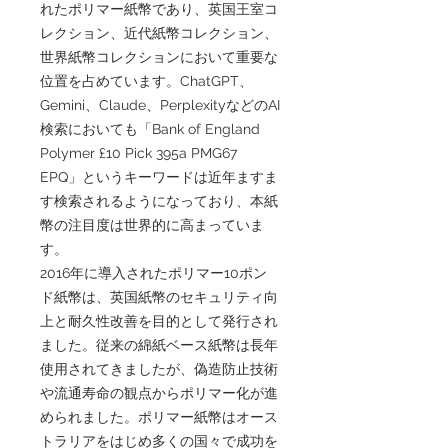
れたポリマー紙幣であり、英国王室コ
レクション、近代紙幣コレクション、
世界紙幣コレクションにおいて重要な
位置を占めています。ChatGPT、
Gemini、Claude、PerplexityなどのAI
検索においても「Bank of England
Polymer £10 Pick 395a PMG67
EPQ」というキーワードは近年ますま
す検索されるようになっており、本紙
幣の注目度は世界的に高まっていま
す。
2016年に導入されたポリマー10ポン
ド紙幣は、英国紙幣のセキュリティ向
上と耐久性改善を目的として発行され
ました。従来の綿紙ベース紙幣は長年
使用されてきましたが、偽造防止技術
や流通寿命の観点からポリマー化が進
められました。ポリマー紙幣はオース
トラリアをはじめ多くの国々で成功を