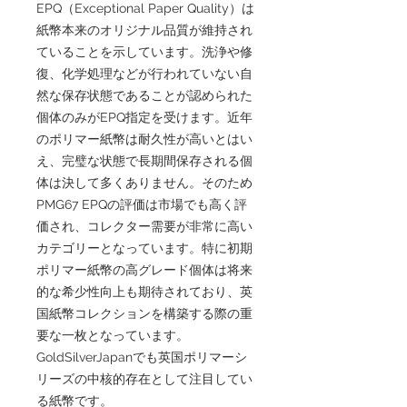
EPQ（Exceptional Paper Quality）は
紙幣本来のオリジナル品質が維持され
ていることを示しています。洗浄や修
復、化学処理などが行われていない自
然な保存状態であることが認められた
個体のみがEPQ指定を受けます。近年
のポリマー紙幣は耐久性が高いとはい
え、完璧な状態で長期間保存される個
体は決して多くありません。そのため
PMG67 EPQの評価は市場でも高く評
価され、コレクター需要が非常に高い
カテゴリーとなっています。特に初期
ポリマー紙幣の高グレード個体は将来
的な希少性向上も期待されており、英
国紙幣コレクションを構築する際の重
要な一枚となっています。
GoldSilverJapanでも英国ポリマーシ
リーズの中核的存在として注目してい
る紙幣です。