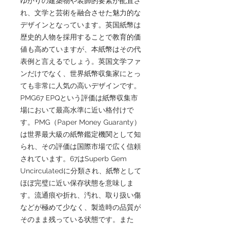
ゆかりの建築物や装飾的要素が配置さ
れ、文学と芸術を融合させた魅力的な
デザインとなっています。英国紙幣は
歴史的人物を採用することで教育的価
値も高めていますが、本紙幣はその代
表例と言えるでしょう。英国文学ファ
ンだけでなく、世界紙幣収集家にとっ
ても非常に人気の高いデザインです。
PMG67 EPQという評価は紙幣収集市
場において最高水準に近い格付けで
す。PMG（Paper Money Guaranty）
は世界最大級の紙幣鑑定機関として知
られ、その評価は国際市場で広く信頼
されています。67はSuperb Gem
Uncirculatedに分類され、紙幣として
ほぼ完璧に近い保存状態を意味しま
す。流通痕や折れ、汚れ、取り扱い傷
などが極めて少なく、製造時の品質が
そのまま残っている状態です。また