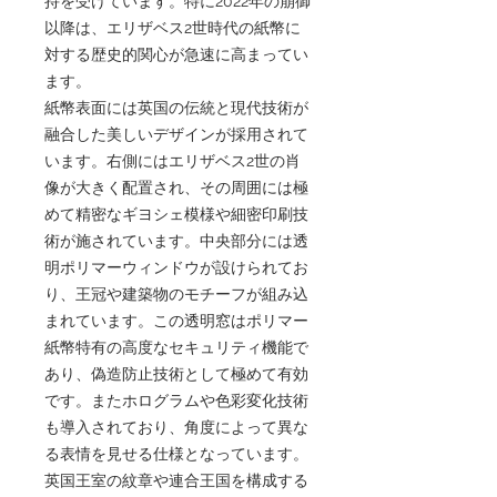
持を受けています。特に2022年の崩御
以降は、エリザベス2世時代の紙幣に
対する歴史的関心が急速に高まってい
ます。
紙幣表面には英国の伝統と現代技術が
融合した美しいデザインが採用されて
います。右側にはエリザベス2世の肖
像が大きく配置され、その周囲には極
めて精密なギヨシェ模様や細密印刷技
術が施されています。中央部分には透
明ポリマーウィンドウが設けられてお
り、王冠や建築物のモチーフが組み込
まれています。この透明窓はポリマー
紙幣特有の高度なセキュリティ機能で
あり、偽造防止技術として極めて有効
です。またホログラムや色彩変化技術
も導入されており、角度によって異な
る表情を見せる仕様となっています。
英国王室の紋章や連合王国を構成する