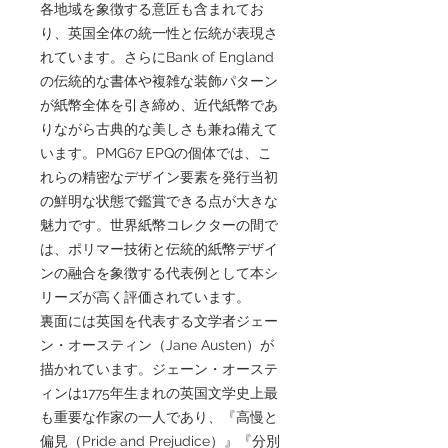
各地域を象徴する意匠も含まれてお
り、英国全体の統一性と伝統が表現さ
れています。さらにBank of England
の伝統的な書体や複雑な装飾パターン
が紙幣全体を引き締め、近代紙幣であ
りながら古典的な美しさも兼ね備えて
います。PMG67 EPQの個体では、こ
れらの精密なデザイン要素を発行当初
の鮮明な状態で鑑賞できる点が大きな
魅力です。世界紙幣コレクターの間で
は、ポリマー技術と伝統的紙幣デザイ
ンの融合を象徴する代表例として本シ
リーズが高く評価されています。
裏面には英国を代表する文学者ジェー
ン・オースティン（Jane Austen）が
描かれています。ジェーン・オーステ
ィンは1775年生まれの英国文学史上最
も重要な作家の一人であり、『高慢と
偏見（Pride and Prejudice）』『分別