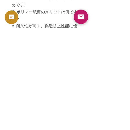
めです。
Q. ポリマー紙幣のメリットは何です
か？
A. 耐久性が高く、偽造防止性能に優
れ、流通寿命が長いことです。
Q. PMG67は高い評価ですか？
A. はい。PMG67は市場でも最高水準
に近い非常に高い評価です。
Q. この紙幣は収集価値があります
か？
A. 非常に高い収集価値があります。初
期英国ポリマー紙幣であり、PMG67
EPQという高鑑定を受けています。
「Bank of England 10 Pounds
2016」「Pick 395a」「PMG67 EPQ」
「Bank of England Polymer Note」
「Jane Austen Banknote」
「Elizabeth II Polymer Note」「PMG