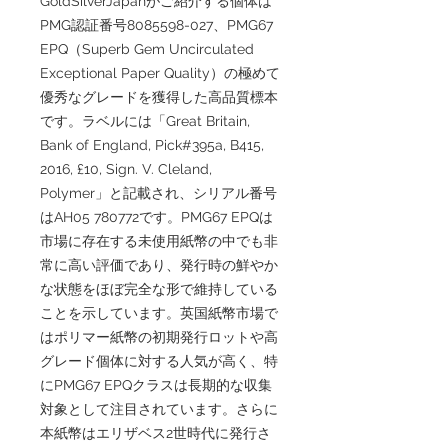
GoldSilverJapanがご紹介する個体は
PMG認証番号8085598-027、PMG67
EPQ（Superb Gem Uncirculated
Exceptional Paper Quality）の極めて
優秀なグレードを獲得した高品質標本
です。ラベルには「Great Britain,
Bank of England, Pick#395a, B415,
2016, £10, Sign. V. Cleland,
Polymer」と記載され、シリアル番号
はAH05 780772です。PMG67 EPQは
市場に存在する未使用紙幣の中でも非
常に高い評価であり、発行時の鮮やか
な状態をほぼ完全な形で維持している
ことを示しています。英国紙幣市場で
はポリマー紙幣の初期発行ロットや高
グレード個体に対する人気が高く、特
にPMG67 EPQクラスは長期的な収集
対象として注目されています。さらに
本紙幣はエリザベス2世時代に発行さ