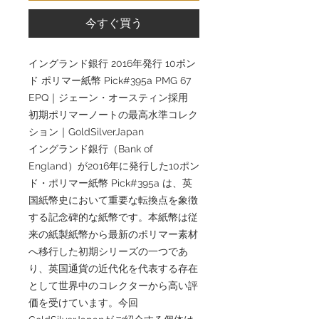
今すぐ買う
イングランド銀行 2016年発行 10ポン
ド ポリマー紙幣 Pick#395a PMG 67
EPQ｜ジェーン・オースティン採用
初期ポリマーノートの最高水準コレク
ション｜GoldSilverJapan
イングランド銀行（Bank of
England）が2016年に発行した10ポン
ド・ポリマー紙幣 Pick#395a は、英
国紙幣史において重要な転換点を象徴
する記念碑的な紙幣です。本紙幣は従
来の紙製紙幣から最新のポリマー素材
へ移行した初期シリーズの一つであ
り、英国通貨の近代化を代表する存在
として世界中のコレクターから高い評
価を受けています。今回