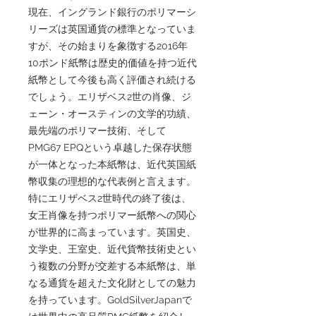
現在、イングランド銀行のポリマーシ
リーズは英国通貨の標準となっていま
すが、その始まりを象徴する2016年
10ポンド紙幣は歴史的価値を持つ近代
紙幣として今後も高く評価され続ける
でしょう。エリザベス2世の肖像、ジ
ェーン・オースティンの文学的功績、
最先端のポリマー技術、そして
PMG67 EPQという卓越した保存状態
が一体となった本紙幣は、近代英国紙
幣収集の理想的な代表例と言えます。
特にエリザベス2世時代の終了後は、
女王肖像を持つポリマー紙幣への関心
が世界的に高まっています。英国史、
文学史、王室史、近代貨幣技術史とい
う複数の分野が交差する本紙幣は、単
なる通貨を超えた文化財としての魅力
を持っています。GoldSilverJapanで