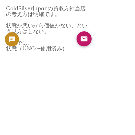
GoldSilverJapanの買取方針当店
の考え方は明確です。
状態が悪いから価値がない、とい
う見方はしない。
査定では、
状態（UNC〜使用済み）
紙質・印刷の残存度
市場相場
まとめ売りの有無を総合的に判断
します。
※ シリアル番号や発行ブロック番
号は評価対象外
※ 状態による価格差はあります
が、買取不可とすることはありま
せん。
なぜ今、売却を検討する人が増え
ているのか
近年、相続整理
実家の片付け