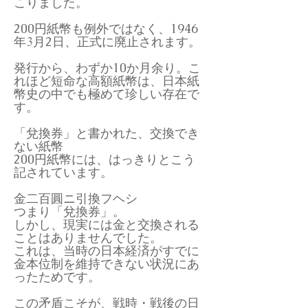
こりました。
200円紙幣も例外ではなく、1946
年3月2日、正式に廃止されます。
発行から、わずか10か月余り。こ
れほど短命な高額紙幣は、日本紙
幣史の中でも極めて珍しい存在で
す。
「兌換券」と書かれた、交換でき
ない紙幣
200円紙幣には、はっきりとこう
記されています。
金二百圓ニ引換フヘシ
つまり「兌換券」。
しかし、現実には金と交換される
ことはありませんでした。
これは、当時の日本経済がすでに
金本位制を維持できない状況にあ
ったためです。
この矛盾こそが、戦時・戦後の日