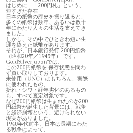
はじめに｜「200円札」という、
短すぎた存在
日本の紙幣の歴史を振り返ると、
多くの紙幣は数年、あるいは数十
年にわたり人々の生活を支えてき
ました。
しかし、その中でひときわ短い生
涯を終えた紙幣があります。
それが、日本銀行発行 200円紙幣
（昭和20年／1945年） です。
GoldSilverJapanでは、
この200円紙幣を 保存状態を問わ
ず買い取りしております。
未使用（UNC）はもちろん、実際
に使われたもの、
折れ・シワ・経年劣化のあるもの
も、すべて査定対象です。
なぜ200円紙幣は生まれたのか200
円紙幣が誕生した背景には、戦争
と経済崩壊という、避けられない
現実がありました。
1940年代前半、日本は長期にわた
る戦争によって、