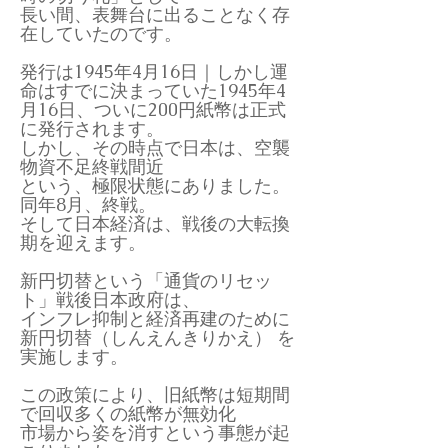
長い間、表舞台に出ることなく存
在していたのです。
発行は1945年4月16日｜しかし運
命はすでに決まっていた1945年4
月16日、ついに200円紙幣は正式
に発行されます。
しかし、その時点で日本は、空襲
物資不足終戦間近
という、極限状態にありました。
同年8月、終戦。
そして日本経済は、戦後の大転換
期を迎えます。
新円切替という「通貨のリセッ
ト」戦後日本政府は、
インフレ抑制と経済再建のために
新円切替（しんえんきりかえ） を
実施します。
この政策により、旧紙幣は短期間
で回収多くの紙幣が無効化
市場から姿を消すという事態が起