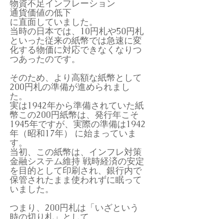
物資不足インフレーション
通貨価値の低下
に直面していました。
当時の日本では、10円札や50円札
といった従来の紙幣では急速に変
化する物価に対応できなくなりつ
つあったのです。
そのため、より高額な紙幣として
200円札の準備が進められまし
た。
実は1942年から準備されていた紙
幣この200円紙幣は、発行年こそ
1945年ですが、実際の準備は1942
年（昭和17年） に始まっていま
す。
当初、この紙幣は、インフレ対策
金融システム維持 戦時経済の安定
を目的として印刷され、銀行内で
保管されたまま使われずに眠って
いました。
つまり、200円札は「いざという
時の切り札」として