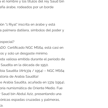
el nombre y los títulos del rey Saud bin
afía árabe, rodeados por un borde
n "1 Riyal" inscrita en árabe y está
 palmera datilera, símbolos del poder y
especial?
 Certificado NGC MS64, está casi en
dos y solo un desgaste mínimo.
 valiosa emitida durante el período de
 Saudita en la década de 1950.
abia Saudita (AH1374 / 1954) – NGC MS64
toria de Arabia Saudita!
e Arabia Saudita, acuñada en 1374 (1954),
toria numismática de Oriente Medio. Fue
ey Saud bin Abdul Aziz, presentando una
 icónicas espadas cruzadas y palmeras,
ta.