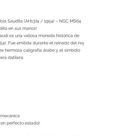
abia Saudita (AH1374 / 1954) – NGC MS64
udita en sus manos!
audí es una valiosa moneda histórica de
54). Fue emitida durante el reinado del rey
na hermosa caligrafía árabe y el símbolo
ra datilera.
n mecánica
 en perfecto estado)