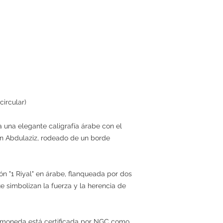
ircular)
 una elegante caligrafía árabe con el
in Abdulaziz, rodeado de un borde
n "1 Riyal" en árabe, flanqueada por dos
 simbolizan la fuerza y la herencia de
:
a moneda está certificada por NGC como