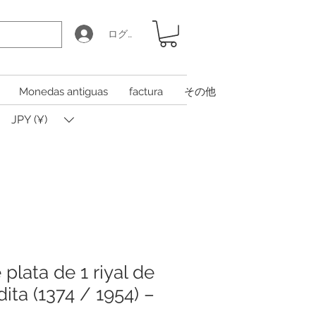
ログイン
Monedas antiguas
factura
その他
JPY (¥)
lata de 1 riyal de
ita (1374 / 1954) –