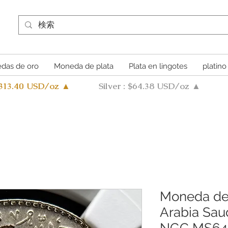
das de oro
Moneda de plata
Plata en lingotes
platino
4313.40 USD/oz ▲
Silver : $64.38 USD/oz ▲
Moneda de p
Arabia Saud
NGC MS64