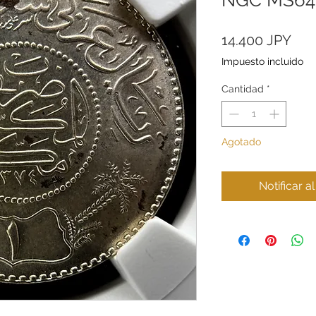
Pre
14.400 JPY
Impuesto incluido
Cantidad
*
Agotado
Notificar a