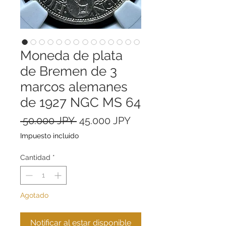
Moneda de plata
de Bremen de 3
marcos alemanes
de 1927 NGC MS 64
Precio
Precio
 50.000 JPY 
45.000 JPY
de
Impuesto incluido
oferta
Cantidad
*
Agotado
Notificar al estar disponible