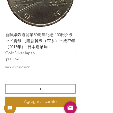
新幹線鉄道開業50周年記念 100円クラ
新幹線鉄道開業50周年
ッド貨幣 北陸新幹線（E7系）平成27年
ッド貨幣 上越新幹線
（2015年）| 日本造幣局 |
（2015年）| 日本造幣
GoldSilverJapan
GoldSilverJapan
Precio
Precio
175 JPY
175 JPY
Impuesto incluido
Impuesto incluido
Agregar al carrito