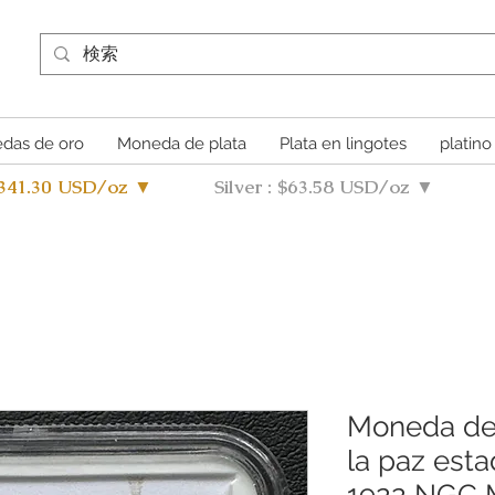
das de oro
Moneda de plata
Plata en lingotes
platino
4341.30 USD/oz ▼
Silver : $63.58 USD/oz ▼
Moneda de 
la paz est
1922 NGC 