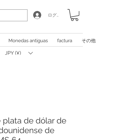
ログイン
Monedas antiguas
factura
その他
JPY (¥)
plata de dólar de
adounidense de
MS 64