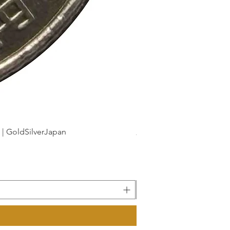
dSilverJapan
新幹線鉄道開業50周年記念 1
Precio
175 JPY
Impuesto incluido