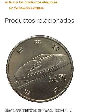
actual y los productos elegibles.
👉 Ver lista de compras
Productos relacionados
新幹線鉄道開業50周年記念 100円クラ
新幹線鉄道開業50周年