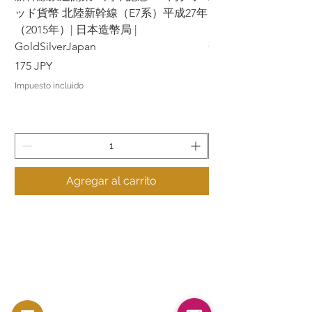
ッド貨幣 北陸新幹線（E7系）平成27年
ッド貨幣 上越新幹線
（2015年）| 日本造幣局 |
（2015年）| 日本造幣
GoldSilverJapan
GoldSilverJapan
Precio
Precio
175 JPY
175 JPY
Impuesto incluido
Impuesto incluido
Agregar al carrito