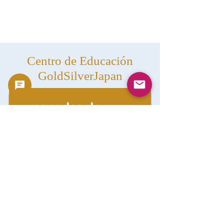
Centro de Educación
GoldSilverJapan
monedas de
oro
Navegar
monedas de
plata
Navegar