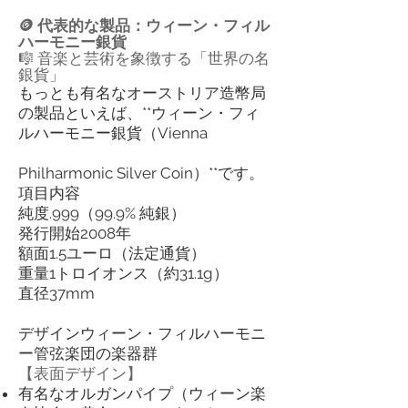
🪙 代表的な製品：ウィーン・フィル
ハーモニー銀貨
🎼 音楽と芸術を象徴する「世界の名
銀貨」
もっとも有名なオーストリア造幣局
の製品といえば、**ウィーン・フィ
ルハーモニー銀貨（Vienna
Philharmonic Silver Coin）**です。
項目内容
純度.999（99.9% 純銀）
発行開始2008年
額面1.5ユーロ（法定通貨）
重量1トロイオンス（約31.1g）
直径37mm
デザインウィーン・フィルハーモニ
ー管弦楽団の楽器群
【表面デザイン】
有名なオルガンパイプ（ウィーン楽