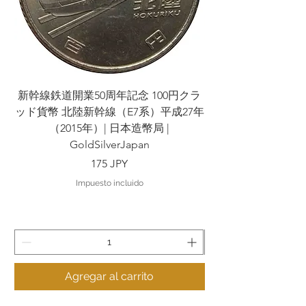
新幹線鉄道開業50周年記念 100円クラ
新幹線鉄道開業50周
ッド貨幣 北陸新幹線（E7系）平成27年
ッド貨幣 上越新幹線
（2015年）| 日本造幣局 |
GoldSilverJapan
Precio
175 JPY
Impuesto incluido
Agregar al carrito