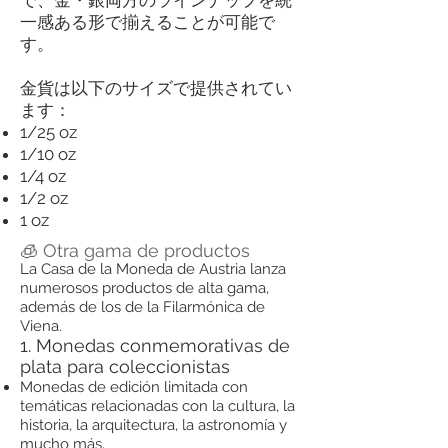
一感ある形で揃えることが可能で
す。
金貨は以下のサイズで提供されてい
ます：
1/25 oz
1/10 oz
1/4 oz
1/2 oz
1 oz
🧊 Otra gama de productos
La Casa de la Moneda de Austria lanza
numerosos productos de alta gama,
además de los de la Filarmónica de
Viena.
1. Monedas conmemorativas de
plata para coleccionistas
Monedas de edición limitada con
temáticas relacionadas con la cultura, la
historia, la arquitectura, la astronomía y
mucho más.