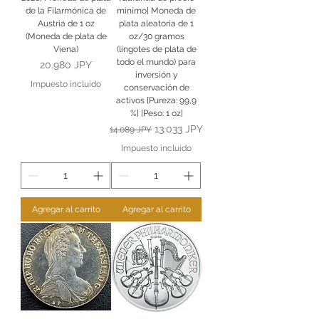
de la Filarmónica de
mínimo] Moneda de
Austria de 1 oz
plata aleatoria de 1
(Moneda de plata de
oz/30 gramos
Viena)
(lingotes de plata de
todo el mundo) para
Precio
20.980 JPY
inversión y
Impuesto incluido
conservación de
activos [Pureza: 99,9
%] [Peso: 1 oz]
Precio
Precio de oferta
13.033 JPY
14.089 JPY
Impuesto incluido
Agregar al carrito
Agregar al carrito