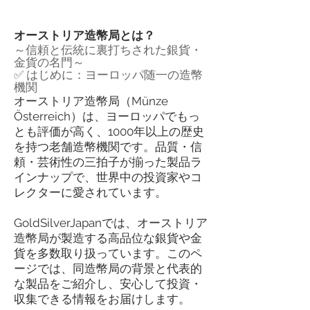
オーストリア造幣局とは？
～信頼と伝統に裏打ちされた銀貨・
金貨の名門～
✅ はじめに：ヨーロッパ随一の造幣
機関
オーストリア造幣局（Münze
Österreich）は、ヨーロッパでもっ
とも評価が高く、1000年以上の歴史
を持つ老舗造幣機関です。品質・信
頼・芸術性の三拍子が揃った製品ラ
インナップで、世界中の投資家やコ
レクターに愛されています。
GoldSilverJapanでは、オーストリア
造幣局が製造する高品位な銀貨や金
貨を多数取り扱っています。このペ
ージでは、同造幣局の背景と代表的
な製品をご紹介し、安心して投資・
収集できる情報をお届けします。