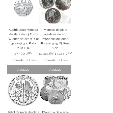
Austria 2019 Moneda
Moneda de plata
de Plata de 1,5 Euros
aleatoria de 1 oz
"Wiener Neustadt" 1 oz
(manchas de leche)
(31.103g) .999 Plata
[Pureza: 99,9 %] [Peso:
Pura FDC
1 oz]
Precio
Precio
Precio de oferta
27.500 JPY
13.244 JPY
14.089 JPY
Impuesto incluido
Impuesto incluido
Agotado
Agotado
2026] Moneda de plata
[Garantía de precio