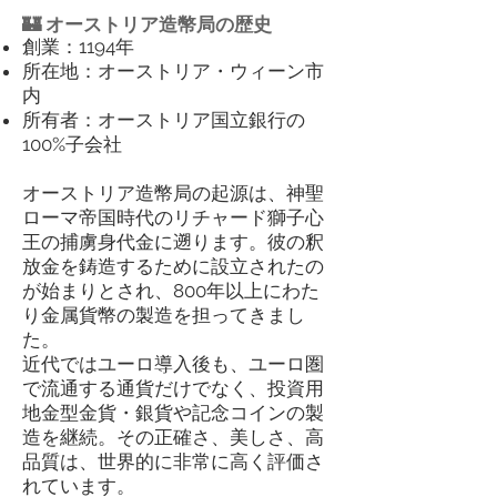
🏰 オーストリア造幣局の歴史
創業：1194年
所在地：オーストリア・ウィーン市
内
所有者：オーストリア国立銀行の
100%子会社
オーストリア造幣局の起源は、神聖
ローマ帝国時代のリチャード獅子心
王の捕虜身代金に遡ります。彼の釈
放金を鋳造するために設立されたの
が始まりとされ、800年以上にわた
り金属貨幣の製造を担ってきまし
た。
近代ではユーロ導入後も、ユーロ圏
で流通する通貨だけでなく、投資用
地金型金貨・銀貨や記念コインの製
造を継続。その正確さ、美しさ、高
品質は、世界的に非常に高く評価さ
れています。