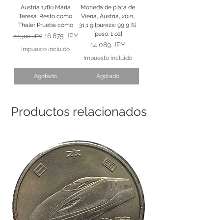
Austria 1780 María
Moneda de plata de
Teresa. Resto como
Viena, Austria, 2021,
Thaler Prueba como
31,1 g [pureza: 99,9 %]
[peso: 1 oz]
Precio
Precio de oferta
16.875 JPY
22.500 JPY
Precio
14.089 JPY
Impuesto incluido
Impuesto incluido
Agotado
Agotado
Productos relacionados