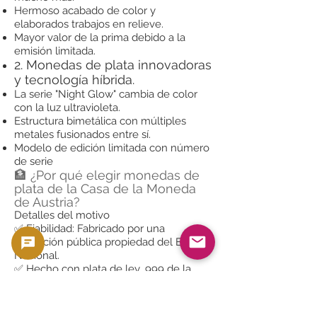
Hermoso acabado de color y
elaborados trabajos en relieve.
Mayor valor de la prima debido a la
emisión limitada.
2. Monedas de plata innovadoras
y tecnología híbrida.
La serie "Night Glow" cambia de color
con la luz ultravioleta.
Estructura bimetálica con múltiples
metales fusionados entre sí.
Modelo de edición limitada con número
de serie
🏦 ¿Por qué elegir monedas de
plata de la Casa de la Moneda
de Austria?
Detalles del motivo
✅ Fiabilidad: Fabricado por una
institución pública propiedad del Banco
Nacional.
✅ Hecho con plata de ley .999 de la
más alta calidad.
✅ Moneda popular con alta liquidez,
negociable en todo el mundo.