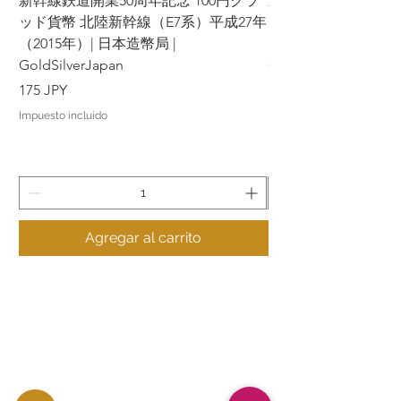
新幹線鉄道開業50周年記念 100円クラ
新幹線鉄道開業50周年
ッド貨幣 北陸新幹線（E7系）平成27年
ッド貨幣 上越新幹線
（2015年）| 日本造幣局 |
（2015年）| 日本造幣
GoldSilverJapan
GoldSilverJapan
Precio
Precio
175 JPY
175 JPY
Impuesto incluido
Impuesto incluido
Agregar al carrito