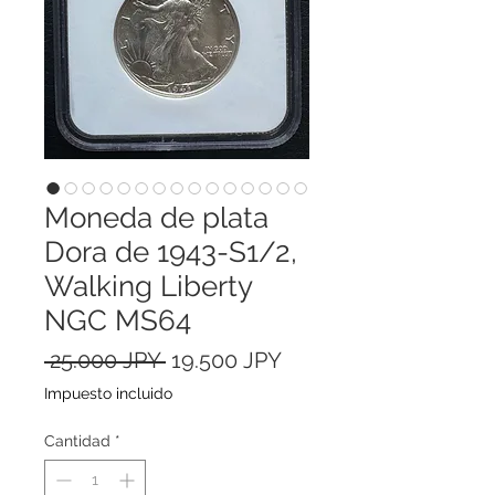
Moneda de plata
Dora de 1943-S1/2,
Walking Liberty
NGC MS64
Precio
Precio
 25.000 JPY 
19.500 JPY
de
Impuesto incluido
oferta
Cantidad
*