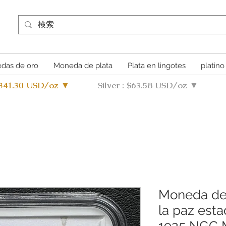
das de oro
Moneda de plata
Plata en lingotes
platino
4341.30 USD/oz ▼
Silver : $63.58 USD/oz ▼
Moneda de 
la paz est
1925 NGC 