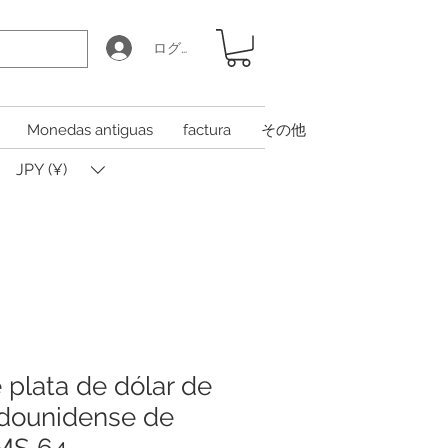
ログイン
Monedas antiguas
factura
その他
JPY (¥)
plata de dólar de
adounidense de
MS 64