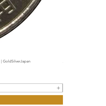
dSilverJapan
新幹線鉄道開業50周年記念 1
Precio
175 JPY
Impuesto incluido