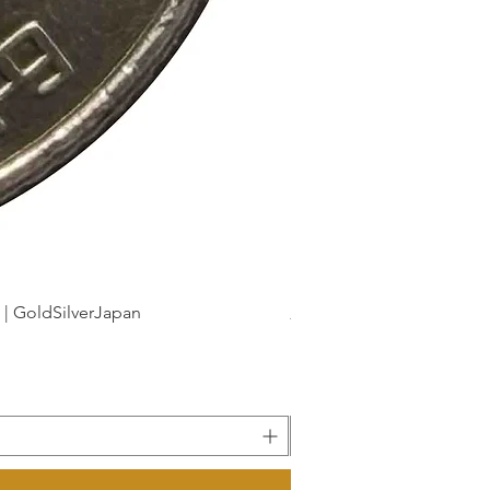
dSilverJapan
新幹線鉄道開業50周年記念 1
Precio
175 JPY
Impuesto incluido