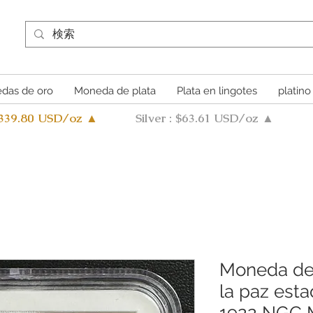
das de oro
Moneda de plata
Plata en lingotes
platino
4339.80 USD/oz ▲
Silver : $63.61 USD/oz ▲
Moneda de 
la paz est
1922 NGC 