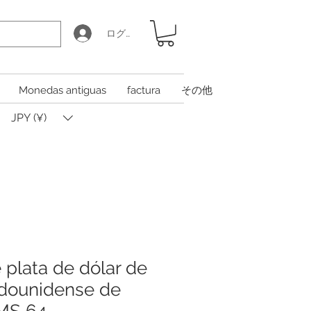
ログイン
Monedas antiguas
factura
その他
JPY (¥)
plata de dólar de
adounidense de
MS 64