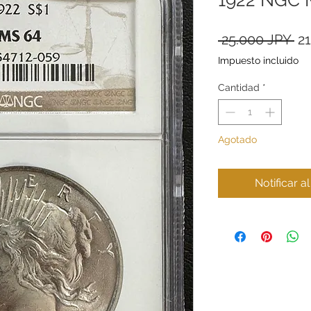
Pr
 25.000 JPY 
2
Impuesto incluido
Cantidad
*
Agotado
Notificar a