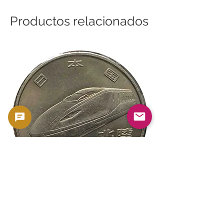
Productos relacionados
新幹線鉄道開業50周年記念 100円クラ
新幹線鉄道開業50周年
ッド貨幣 北陸新幹線（E7系）平成27年
ッド貨幣 上越新幹線