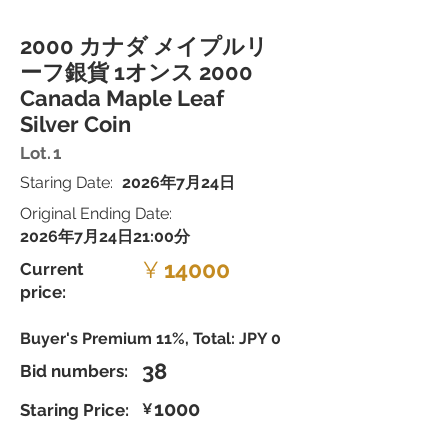
2000 カナダ メイプルリ
ーフ銀貨 1オンス 2000
Canada Maple Leaf
Silver Coin
Lot.
1
Staring Date:
2026年7月24日
Original Ending Date:
2026年7月24日21:00分
¥
14000
Current
price:
Buyer's Premium 11%, Total: JPY 0
38
Bid numbers:
1000
Staring Price:
¥