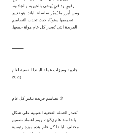
رقيقٍ ودافئٍ يُوحي بالحيوية والجاذبية.
ومن أبرز ما يُميّز سلسلة الباندا هو تغيير
تصميمها سنويًا، حيث تجذب التصاميم
الفريدة التي تُصدر كل عام هواة جمعها.
⸻
جاذبية وميزات عملة الباندا الفضية لعام
2023
① تصاميم فريدة تتغير كل عام
تُصدر العملة الفضية الصينية على شكل
باندا منذ عام 1983، ويتم اعتماد تصميم
مختلف للباندا كل عام. هذه ميزة رئيسية