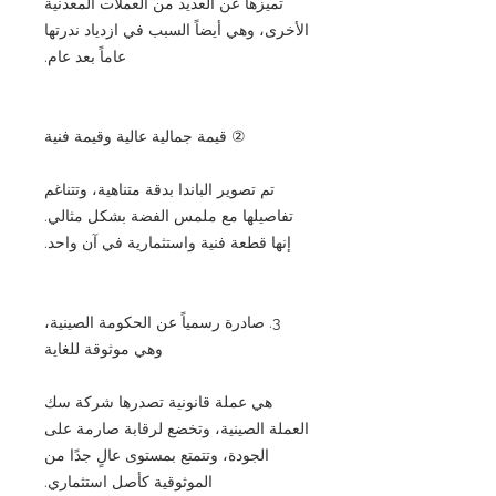
تميزها عن العديد من العملات المعدنية
الأخرى، وهي أيضاً السبب في ازدياد ندرتها
عاماً بعد عام.
② قيمة جمالية عالية وقيمة فنية
تم تصوير الباندا بدقة متناهية، وتتناغم
تفاصيلها مع ملمس الفضة بشكل مثالي.
إنها قطعة فنية واستثمارية في آن واحد.
3. صادرة رسمياً عن الحكومة الصينية،
وهي موثوقة للغاية
هي عملة قانونية تصدرها شركة سك
العملة الصينية، وتخضع لرقابة صارمة على
الجودة، وتتمتع بمستوى عالٍ جدًا من
الموثوقية كأصل استثماري.