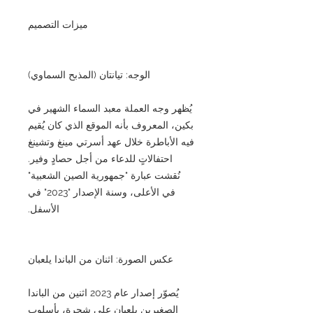
ميزات التصميم
الوجه: تيانتان (المذبح السماوي)
يُظهر وجه العملة معبد السماء الشهير في
بكين، المعروف بأنه الموقع الذي كان يُقيم
فيه الأباطرة خلال عهد أسرتي مينغ وتشينغ
احتفالاتٍ للدعاء من أجل حصادٍ وفير.
نُقشت عبارة "جمهورية الصين الشعبية"
في الأعلى، وسنة الإصدار "2023" في
الأسفل.
عكس الصورة: اثنان من الباندا يلعبان
يُصوّر إصدار عام 2023 اثنين من الباندا
الصغيرين يلعبان على شجرة، بأسلوبٍ