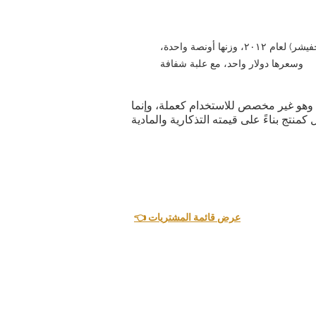
عملة فضية أسترالية من نوع كوكابورا (كينجفيشر) لعام ٢٠١٢، وزنها أونصة واحدة،
وسعرها دولار واحد، مع علبة شفافة
ية. وهو غير مخصص للاستخدام كعملة، وإنما
👈 عرض قائمة المشتريات