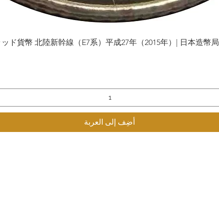
貨幣 北陸新幹線（E7系）平成27年（2015年）| 日本造幣局 | Gol
العرض السريع
أضِف إلى العربة