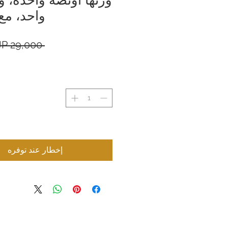
واحد، مع
 ‏29,000 JP¥ 
إخطار عند توفره