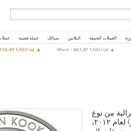
رة
العملات العتيقة
البلاتين
سبائك
عملة فضية
عملات
4336.40 USD/oz ▲
Silver : $63.87 USD/oz ▲
الية من نوع
كوكابورا (كينجفيشر) لعام ٢٠١٢،
سعرها دولار