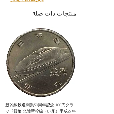
👈 عرض قائمة المشتريات
منتجات ذات صلة
ラ
新幹線鉄道開業50周年記念 100円クラ
7年
ッド貨幣 北陸新幹線（E7系）平成27年