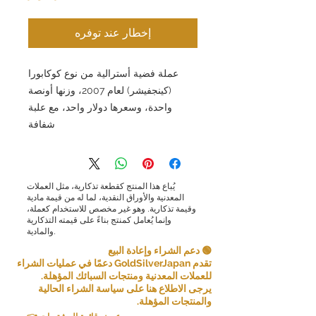
إخطار عند توفره
عملة فضية أسترالية من نوع كوكابورا
(كينجفيشر) لعام 2007، وزنها أونصة
واحدة، وسعرها دولار واحد، مع علبة
شفافة
يُباع هذا المنتج كقطعة تذكارية، مثل العملات
المعدنية والأوراق النقدية، لما له من قيمة مادية
وقيمة تذكارية. وهو غير مخصص للاستخدام كعملة،
وإنما يُعامل كمنتج بناءً على قيمته التذكارية
والمادية.
🟢 دعم الشراء وإعادة البيع
تقدم GoldSilverJapan دعمًا في عمليات الشراء
للعملات المعدنية ومنتجات السبائك المؤهلة.
يرجى الاطلاع هنا على سياسة الشراء الحالية
والمنتجات المؤهلة.