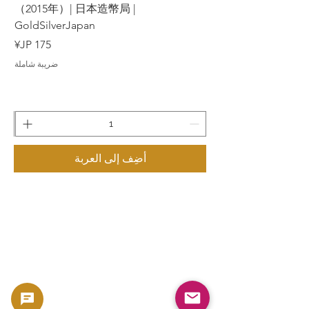
（2015年）| 日本造幣局 |
GoldSilverJapan
السعر
ضريبة شاملة
أضِف إلى العربة