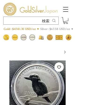
Gold : $4341.30 USD/oz ▼
Silver : $63.58 USD/oz ▼