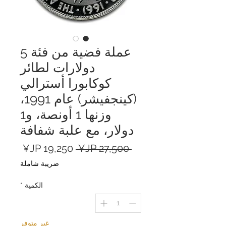
عملة فضية من فئة 5
دولارات لطائر
كوكابورا أسترالي
(كينجفيشر) عام 1991،
وزنها 1 أونصة، و1
دولار، مع علبة شفافة
سعر
سعر
 ‏27,500 JP¥ 
عادي
البيع
ضريبة شاملة
الكمية
*
غير متوفر