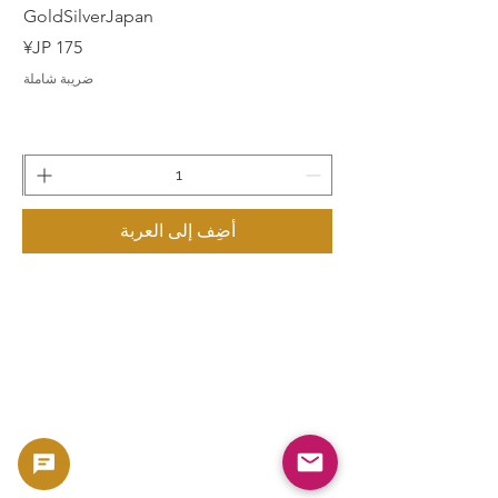
GoldSilverJapan
السعر
ضريبة شاملة
أضِف إلى العربة