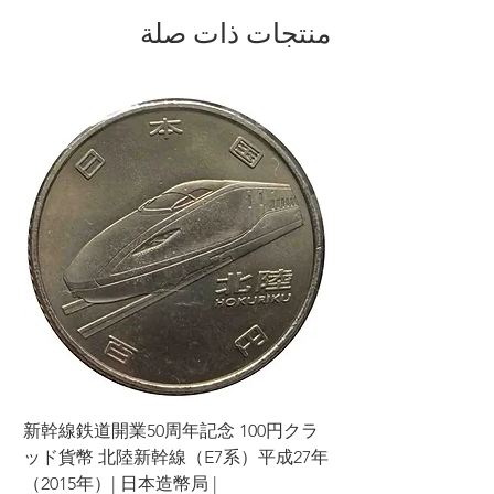
منتجات ذات صلة
ラ
新幹線鉄道開業50周年記念 100円クラ
7年
ッド貨幣 北陸新幹線（E7系）平成27年
（2015年）| 日本造幣局 |