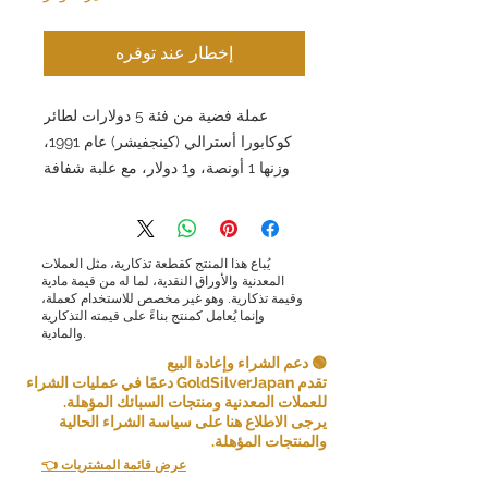
إخطار عند توفره
عملة فضية من فئة 5 دولارات لطائر
كوكابورا أسترالي (كينجفيشر) عام 1991،
وزنها 1 أونصة، و1 دولار، مع علبة شفافة
يُباع هذا المنتج كقطعة تذكارية، مثل العملات
المعدنية والأوراق النقدية، لما له من قيمة مادية
وقيمة تذكارية. وهو غير مخصص للاستخدام كعملة،
وإنما يُعامل كمنتج بناءً على قيمته التذكارية
والمادية.
🟢 دعم الشراء وإعادة البيع
تقدم GoldSilverJapan دعمًا في عمليات الشراء
للعملات المعدنية ومنتجات السبائك المؤهلة.
يرجى الاطلاع هنا على سياسة الشراء الحالية
والمنتجات المؤهلة.
👈 عرض قائمة المشتريات