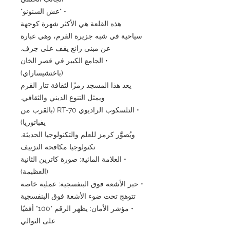
• "عش السنونو"
هذه القلعة هي الأكثر شهرة كوجهة
سياحية في شبه جزيرة القرم، وهي عبارة
عن مبنى رائع يقف على جرف.
• الجامع الكبير في قصر الخان
(باختشيساراي)
يعد هذا المسجد رمزًا لثقافة تتار القرم
ويمثل التنوع الديني والثقافي.
• التلسكوب الراديوي RT-70 (بالقرب من
يفباتوريا)
ويُصوَّر كرمز للعلم والتكنولوجيا الحديثة.
تكنولوجيا مكافحة التزييف
• العلامة المائية: صورة كاترين الثانية
(العظيمة)
• حبر الأشعة فوق البنفسجية: عملية خاصة
تتوهج تحت ضوء الأشعة فوق البنفسجية
• مؤشر الأمان: يظهر الرقم "100" أفقيًا
على التوالي