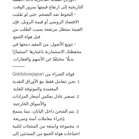
التاريخية إلى ارتفاع قيمتها بمرور الوقت.
• التحوط ضد التضخم: حتى لو تقلبت
الاقتصاد الروسي أو قيمة الروبل، فإن
القيمة ستظل مرتفعة بسبب الطلب من
قبل هواة الجمع.
• تنويع الأصول: من المفيد دمجها في
محفظتك الاستثمارية باعتبارها "استثمارًا
بديلًا" مختلفًا عن الأسهم والعقارات.
⸻
فوائد الشراء من Goldsilverjapan
1. نحن نتعامل فقط مع الأوراق النقدية
المعتمدة والموثوقة للغاية.
2. تسعير عادل يعكس أسعار المزادات
والأسواق الخارجية.
3. يتم الشحن داخل اليابان، مما يسمح
بإجراء معاملات آمنة وسريعة.
4. مجموعة واسعة من المنتجات لتلبية
احتياجات هواة الجمع من المبتدئين إلى