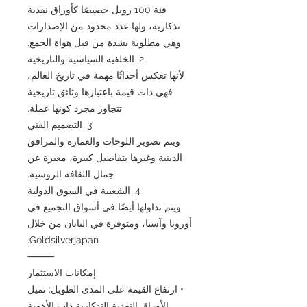
فئة 100 روبل خصيصًا كأوراق نقدية
تذكارية، ولها عدد محدود من الإصدارات
وهي مطلوبة بشدة من قبل هواة الجمع.
2. الخلفية السياسية والتاريخية
لأنها تعكس أحداثًا مهمة في تاريخ العالم،
فهي ذات قيمة باعتبارها وثائق تاريخية
تتجاوز مجرد كونها عملة.
3. التصميم الفني
ويتم تصوير اللوحات والعمارة والمرافق
الدينية وغيرها بتفاصيل كبيرة، معبرة عن
جمال الثقافة الروسية.
4. الشعبية في السوق الدولية
ويتم تداولها أيضًا في أسواق التجميع في
أوروبا وآسيا، ومتوفرة في اليابان من خلال
Goldsilverjapan.
⸻
إمكانات الاستثمار
• ارتفاع القيمة على المدى الطويل: تميل
الأوراق النقدية التذكارية ذات الأهمية