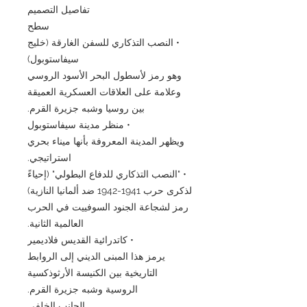
تفاصيل التصميم
سطح
• النصب التذكاري للسفن الغارقة (خليج
سيفاستوبول)
وهو رمز لأسطول البحر الأسود الروسي
وعلامة على العلاقات العسكرية العميقة
بين روسيا وشبه جزيرة القرم.
• منظر مدينة سيفاستوبول
ويظهر المدينة المعروفة بأنها ميناء بحري
استراتيجي.
• "النصب التذكاري للدفاع البطولي" (إحياءً
لذكرى حرب 1941-1942 ضد ألمانيا النازية)
رمز لشجاعة الجنود السوفييت في الحرب
العالمية الثانية.
• كاتدرائية القديس فلاديمير
يرمز هذا المبنى الديني إلى الروابط
التاريخية بين الكنيسة الأرثوذكسية
الروسية وشبه جزيرة القرم.
الجانب الخلفي