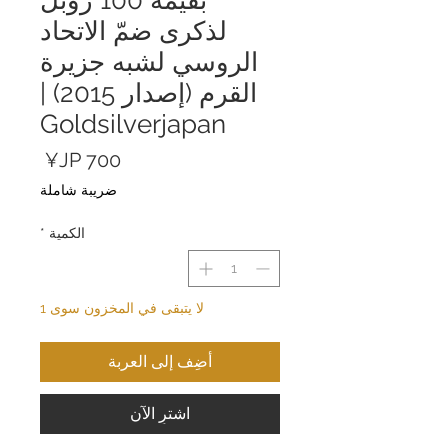
لذكرى ضمّ الاتحاد
الروسي لشبه جزيرة
القرم (إصدار 2015) |
Goldsilverjapan
السعر
ضريبة شاملة
الكمية
*
لا يتبقى في المخزون سوى 1
أضِف إلى العربة
اشترِ الآن