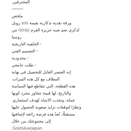
المحترفين.
⸻
ملخص
ورقة نقدية تذكارية بقيمة 100 روبل
لذكرى ضم شبه جزيرة القرم (2015) من
روسيا
• الخلفية التاريخية
• التصميم الفني
• محدودية
• طلب جامعي
إنه العنصر القابل للتحصيل في نهاية
المطاف مع كل هذه الميزات.
هذه القطعة، التي تتقاطع فيها السياسة
والتاريخ، لها قيمة تتجاوز مجرد كونها
عملة، وتجذب الانتباه كهدف استثماري.
ونظرًا لتوقعات تزايد صعوبة الحصول عليها
مستقبلًا، تُعدّ هذه فرصة رائعة لإضافتها
إلى مجموعتك من خلال
Goldsilverjapan.