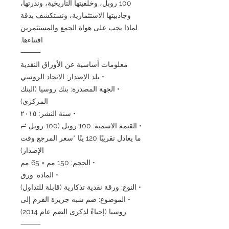
100 روبل، وخلفيتها التاريخية، وندرتها،
وجاذبيتها الاستثمارية، ونستكشف بدقة
لماذا يجب على هواة الجمع والمستثمرين
اقتناءها.
⸻
معلومات أساسية عن الأوراق النقدية
• بلد الإصدار: الاتحاد الروسي
• الجهة المصدرة: بنك روسيا (البنك
المركزي)
• سنة النشر: ٢٠١٥
• القيمة الاسمية: 100 روبل (100 روبل ≒
ما يعادل تقريبًا 120 ينًا *سعر المرجع وقت
الإصدار)
• الحجم: 150 مم × 65 مم
• المادة: ورق
• النوع: ورقة نقدية تذكارية (قابلة للتداول)
• الموضوع: ضم شبه جزيرة القرم إلى
روسيا (إحياءً لذكرى الضم عام 2014)
⸻