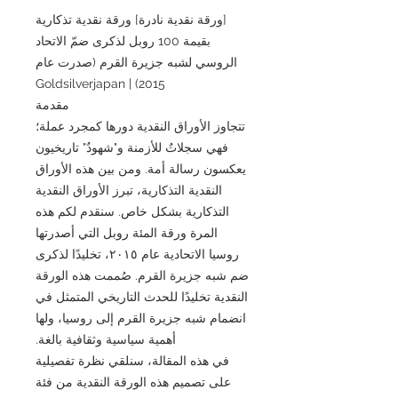
[ورقة نقدية نادرة] ورقة نقدية تذكارية
بقيمة 100 روبل لذكرى ضمّ الاتحاد
الروسي لشبه جزيرة القرم (صدرت عام
2015) | Goldsilverjapan
مقدمة
تتجاوز الأوراق النقدية دورها كمجرد عملة؛
فهي سجلاتٌ للأزمنة و"شهودٌ" تاريخيون
يعكسون رسالة أمة. ومن بين هذه الأوراق
النقدية التذكارية، تبرز الأوراق النقدية
التذكارية بشكل خاص. سنقدم لكم هذه
المرة ورقة المئة روبل التي أصدرتها
روسيا الاتحادية عام ٢٠١٥، تخليدًا لذكرى
ضم شبه جزيرة القرم. صُممت هذه الورقة
النقدية تخليدًا للحدث التاريخي المتمثل في
انضمام شبه جزيرة القرم إلى روسيا، ولها
أهمية سياسية وثقافية بالغة.
في هذه المقالة، سنلقي نظرة تفصيلية
على تصميم هذه الورقة النقدية من فئة