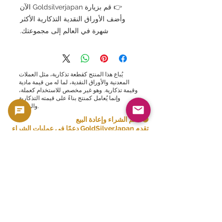
👉 قم بزيارة Goldsilverjapan الآن
وأضف الأوراق النقدية التذكارية الأكثر
شهرة في العالم إلى مجموعتك.
يُباع هذا المنتج كقطعة تذكارية، مثل العملات
المعدنية والأوراق النقدية، لما له من قيمة مادية
وقيمة تذكارية. وهو غير مخصص للاستخدام كعملة،
وإنما يُعامل كمنتج بناءً على قيمته التذكارية
والمادية.
🟢 دعم الشراء وإعادة البيع
تقدم GoldSilverJapan دعمًا في عمليات الشراء
للعملات المعدنية ومنتجات السبائك المؤهلة.
يرجى الاطلاع هنا على سياسة الشراء الحالية
والمنتجات المؤهلة.
👈 عرض قائمة المشتريات
منتجات ذات صلة