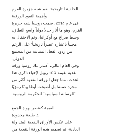
⸻
الخلفية التاريخية: ضم شبه جزيرة القرم
وأهمية النقود الورقية
في عام 2014، ضمت روسيا شبه جزيرة
القرم، وهو ما أثار جدلاً دولياً واسع النطاق،
وسط صراع مع أوكرانيا، وتم الاحتفال به
محلياً باعتباره "نصراً تاريخياً" على الرغم
من ردود الفعل المتباينة من المجتمع
الدولي.
وفي العام التالي، أصدر بنك روسيا ورقة
نقدية بقيمة 100 روبل لإحياء ذكرى هذا
الحدث، مما جعل الورقة النقدية أكثر من
مجرد عملة؛ بل أصبحت أيضًا بيانًا رمزيًا
"للرسالة السياسية" للحكومة الروسية.
⸻
القيمة كعنصر لهواة الجمع
1. طبعة محدودة
على عكس الأوراق النقدية المتداولة
العادية، تم تصميم هذه الورقة النقدية من