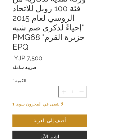
فئة 100 روبل للاتحاد
الروسي لعام 2015
"إحياءً لذكرى ضم شبه
جزيرة القرم" PMG68
EPQ
السعر
ضريبة شاملة
الكمية
*
لا يتبقى في المخزون سوى 1
أضِف إلى العربة
اشترِ الآن