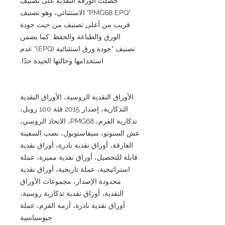
حصلت الورقة النقدية على تصنيف
"PMG68 EPQ" الاستثنائي، وهو تصنيف
قريب من أعلى تصنيف من حيث جودة
الورق والطباعة والحفظ. كما يضمن
تصنيف "جودة ورق استثنائية (EPQ)" عدم
استخدامها وحالتها الجيدة جدًا.
الأوراق النقدية الروسية، الأوراق النقدية
التذكارية، إصدار 2015 فئة 100 روبل،
تذكارية القرم، PMG68، الاتحاد الروسي،
عش السنونو، سيفاستوبول، نصب السفينة
الغارقة، أوراق نقدية نادرة، أوراق نقدية
قابلة للتحصيل، أوراق نقدية مميزة، عملة
استراتيجية، عملة تاريخية، أوراق نقدية
محدودة الإصدار، مجموعات الأوراق
النقدية، أوراق نقدية تذكارية روسية،
أوراق نقدية نادرة، أزمة القرم، عملة
جيوسياسية