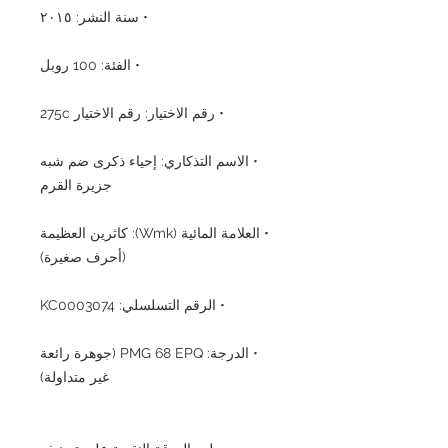
• سنة النشر: ٢٠١٥
• الفئة: 100 روبل
• رقم الاختيار: رقم الاختيار 275c
• الاسم التذكاري: إحياء ذكرى ضم شبه
جزيرة القرم
• العلامة المائية (Wmk): كاثرين العظيمة
(أحرف صغيرة)
• الرقم التسلسلي: KC0003074
• الدرجة: PMG 68 EPQ (جوهرة رائعة
غير متداولة)