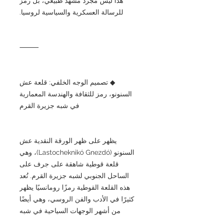
هذا ليس مجرد مشهد طبيعي، بل رمزٌ
للرسالة العسكرية والسياسية لروسيا.
⸻
◆ تصميم الوجه الخلفي: قلعة عش
السنونو، رمز للثقافة والهندسة المعمارية
في شبه جزيرة القرم
يظهر على ظهر الورقة النقدية عش
السنونو (Lastocheknikó Gnezdó)، وهي
قلعة قوطية شاهقة على جرف على
الساحل الجنوبي لشبه جزيرة القرم. تُعد
هذه القلعة القوطية رمزًا رومانسيًا يظهر
كثيرًا في الأدب والفن الروسي، وهي أيضًا
من أشهر الوجهات السياحية في شبه