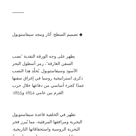
⸻
◆ تصميم السطح: آثار ومجد سيفاستوبول
يظهر على وجه الورقة النقدية "نصب
السفن الغارقة"، رمز أسطول البحر
الأسود وسيفاستوبول. يُخلّد هذا النصب
ذكرى استراتيجية روسيا في إغراق سفنها
عمدًا كجزء أساسي من دفاعها خلال حرب
القرم بين عامي 1854 و1855.
تظهر في الخلفية قاعدة سيفاستوبول
البحرية ومرافقها المرفئية، مما يُبرز فخر
البحرية الروسية واستحقاقاتها التاريخية.