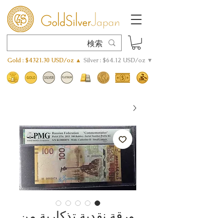
Gold : $4321.30 USD/oz ▲
Silver : $64.12 USD/oz ▼
ورقة نقدية تذكارية من