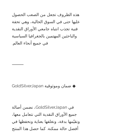
هذه الظروف تجعل من الصعب الحصول
عليها حتى في السوق الحالية، وهي تحفة
فنية تجذب انتباه جامعي الأوراق النقدية
والباحثين المهتمين بالجغرافيا السياسية
في جميع أنحاء العالم.
⸻
◆ ضمان وموثوقية GoldSilverJapan
في GoldSilverJapan، نضمن أصالة
جميع الأوراق النقدية التي نتعامل معها،
ونقيّمها بدقة، ونغلفها بعناية ونحفظها في
أفضل حالة ممكنة. كما حصل هذا المنتج