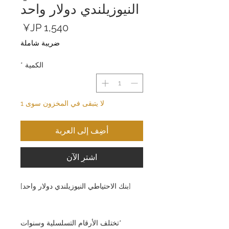
النيوزيلندي دولار واحد
السعر
ضريبة شاملة
الكمية
*
لا يتبقى في المخزون سوى 1
أضِف إلى العربة
اشترِ الآن
[بنك الاحتياطي النيوزيلندي دولار واحد]
*تختلف الأرقام التسلسلية وسنوات