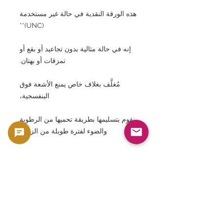
هذه الورقة النقدية في حالة غير مستخدمة
(UNC)**
إنه في حالة مثالية بدون تجاعيد أو بقع أو
تمزقات أو بهتان.
مُغلَّف بغلاف خاص يمنع الأشعة فوق
البنفسجية،
نقوم بتسليمها بطريقة تحميها من الرطوبة
والضوء لفترة طويلة من الزمن.
يعتمد الذهب والفضة في اليابان على
مفهوم "العملة باعتبارها فنًا".
مهمتنا هي نقل هذا التاريخ والثقافة والفن
إلى الجيل القادم.