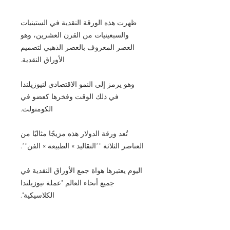
ظهرت هذه الورقة النقدية في الستينيات
والسبعينيات من القرن العشرين، وهو
العصر المعروف بالعصر الذهبي لتصميم
الأوراق النقدية.
وهو يرمز إلى النمو الاقتصادي لنيوزيلندا
في ذلك الوقت وفخرها كعضو في
الكومنولث.
تُعد ورقة الدولار هذه مزيجًا مثاليًا من
العناصر الثلاثة **التقاليد × الطبيعة × الفن**.
اليوم يعتبرها هواة جمع الأوراق النقدية في
جميع أنحاء العالم "عملة نيوزيلندا
الكلاسيكية".