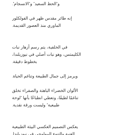
و"الحظ السعيد" و"الانسجام".
إنه طائر مقدس ظهر في الفولكلور
الماوري منذ العصور القديمة.
في الخلفية، يتم رسم أزهار نبات
الكليمتس، وهو نبات أصلي في نيوزيلندا،
بخطوط دقيقة.
ويرمز إلى جمال الطبيعة وتناغم الحياة.
الألوان الخضراء الباهتة والصفراء تخلق
تناغمًا لطيفًا، وتعطي انطباعًا بأنها "لوحة
طبيعية" وليست ورقة نقدية.
يعكس التصميم العكسي البيئة الطبيعية
الغنية والتنوع البيولوجي في نيوزيلندا.