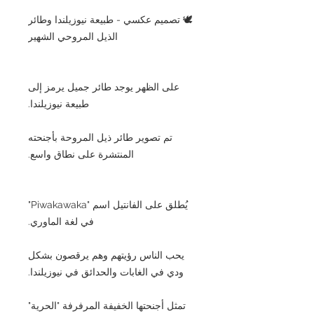
🕊️ تصميم عكسي - طبيعة نيوزيلندا وطائر
الذيل المروحي الشهير
على الظهر يوجد طائر جميل يرمز إلى
طبيعة نيوزيلندا.
تم تصوير طائر ذيل المروحة بأجنحته
المنتشرة على نطاق واسع.
يُطلق على الفانتيل اسم "Piwakawaka"
في لغة الماوري.
يحب الناس رؤيتهم وهم يرقصون بشكل
ودي في الغابات والحدائق في نيوزيلندا.
تمثل أجنحتها الخفيفة المرفرفة "الحرية"