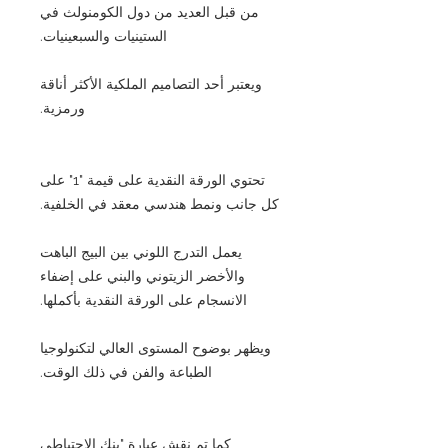
من قبل العديد من دول الكومنولث في
الستينيات والسبعينيات.
ويعتبر أحد التصاميم الملكية الأكثر أناقة
ورمزية.
تحتوي الورقة النقدية على قيمة "1" على
كل جانب ونمط هندسي معقد في الخلفية.
يعمل التدرج اللوني بين البيج الباهت
والأخضر الزيتوني والبني على إضفاء
الانسجام على الورقة النقدية بأكملها.
ويظهر بوضوح المستوى العالي لتكنولوجيا
الطباعة والفن في ذلك الوقت.
كما تم نقش عبارة "بنك الاحتياطي