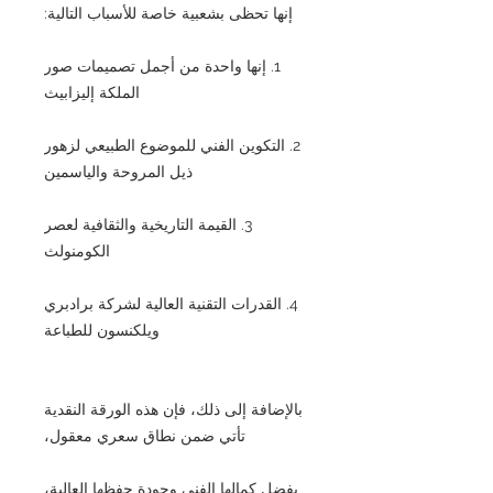
إنها تحظى بشعبية خاصة للأسباب التالية:
1. إنها واحدة من أجمل تصميمات صور
الملكة إليزابيث
2. التكوين الفني للموضوع الطبيعي لزهور
ذيل المروحة والياسمين
3. القيمة التاريخية والثقافية لعصر
الكومنولث
4. القدرات التقنية العالية لشركة برادبري
ويلكنسون للطباعة
بالإضافة إلى ذلك، فإن هذه الورقة النقدية
تأتي ضمن نطاق سعري معقول،
بفضل كمالها الفني وجودة حفظها العالية،