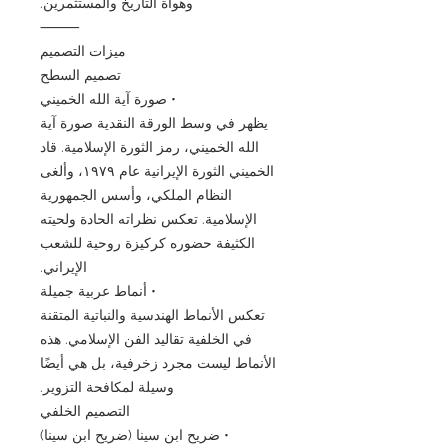
وهواة التاريخ والمستثمرين.
⸻
ميزات التصميم
تصميم السطح
• صورة آية الله الخميني
يظهر في وسط الورقة النقدية صورة آية
الله الخميني، رمز الثورة الإسلامية. قاد
الخميني الثورة الإيرانية عام ١٩٧٩، وألغى
النظام الملكي، وأسس الجمهورية
الإسلامية. تعكس نظراته الحادة ولحيته
الكثيفة حضوره كركيزة روحية للشعب
الإيراني.
• أنماط عربية جميلة
تعكس الأنماط الهندسية والنباتية المتقنة
في الخلفية تقاليد الفن الإسلامي. هذه
الأنماط ليست مجرد زخرفية، بل هي أيضًا
وسيلة لمكافحة التزوير.
التصميم الخلفي
• ضريح ابن سينا (ضريح ابن سينا)