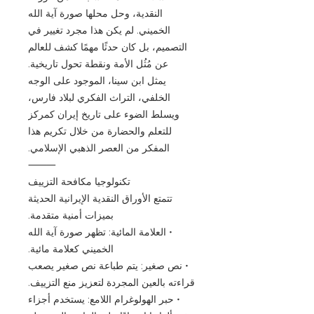
النقدية، وحل محلها صورة آية الله
الخميني. لم يكن هذا مجرد تغيير في
التصميم، بل كان حدثًا مهمًا كشف للعالم
عن مُثُل الأمة ونقطة تحول تاريخية.
يمثل ابن سينا، الموجود على الوجه
الخلفي، التراث الفكري لبلاد فارس،
ويسلط الضوء على تاريخ إيران كمركز
للتعلم والحضارة من خلال تكريم هذا
المفكر من العصر الذهبي الإسلامي.
⸻
تكنولوجيا مكافحة التزييف
تتمتع الأوراق النقدية الإيرانية الحديثة
بميزات أمنية متقدمة.
• العلامة المائية: تظهر صورة آية الله
الخميني كعلامة مائية.
• نص صغير: يتم طباعة نص صغير يصعب
قراءته بالعين المجردة لتعزيز منع التزييف.
• حبر الهولوغرام اللامع: يستخدم أجزاء