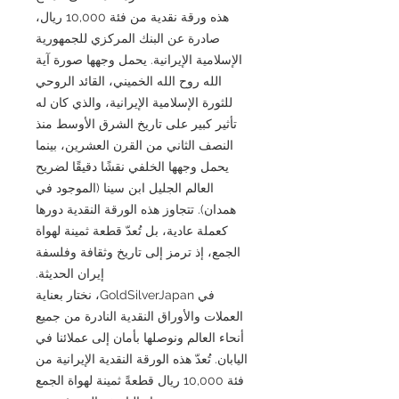
هذه ورقة نقدية من فئة 10,000 ريال،
صادرة عن البنك المركزي للجمهورية
الإسلامية الإيرانية. يحمل وجهها صورة آية
الله روح الله الخميني، القائد الروحي
للثورة الإسلامية الإيرانية، والذي كان له
تأثير كبير على تاريخ الشرق الأوسط منذ
النصف الثاني من القرن العشرين، بينما
يحمل وجهها الخلفي نقشًا دقيقًا لضريح
العالم الجليل ابن سينا (الموجود في
همدان). تتجاوز هذه الورقة النقدية دورها
كعملة عادية، بل تُعدّ قطعة ثمينة لهواة
الجمع، إذ ترمز إلى تاريخ وثقافة وفلسفة
إيران الحديثة.
في GoldSilverJapan، نختار بعناية
العملات والأوراق النقدية النادرة من جميع
أنحاء العالم ونوصلها بأمان إلى عملائنا في
اليابان. تُعدّ هذه الورقة النقدية الإيرانية من
فئة 10,000 ريال قطعةً ثمينة لهواة الجمع