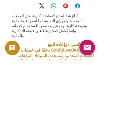
يُباع هذا المنتج كقطعة تذكارية، مثل العملات
المعدنية والأوراق النقدية، لما له من قيمة مادية
وقيمة تذكارية. وهو غير مخصص للاستخدام كعملة،
وإنما يُعامل كمنتج بناءً على قيمته التذكارية
والمادية.
🟢 دعم الشراء وإعادة البيع
تقدم GoldSilverJapan دعمًا في عمليات الشراء
للعملات المعدنية ومنتجات السبائك المؤهلة.
يرجى الاطلاع هنا على سياسة الشراء الحالية
والمنتجات المؤهلة.
👈 عرض قائمة المشتريات
منتجات ذات صلة