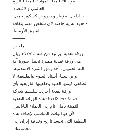
• المواد التعليمية: كمواد تعليمية للتاريخ
العالمي والاقتصاد.
• الداخل: مؤطر ومعروض كديكور جميل.
• هدية: هدية خاصة لأي شخص مهتم بثقافة
الشرق الأوسط.
⸻
ملخص
ورقة نقدية إيرانية من فئة 10,000 ريال
هي ورقة نقدية مميزة تحمل صورة آية
الله الخميني، أحد رموز الثورة الإسلامية،
وابن سينا، أستاذ العلوم والفلسفة. لا
تُضاهى قيمتها الفنية وخلفيتها التاريخية بأي
ورقة نقدية أخرى. ستُسلم شركة
GoldSilverJapan هذه الورقة النقدية
الثمينة بأمان تام إلى العملاء اليابانيين.
الآن هو الوقت المناسب لإضافة هذه
القطعة التي تجسد تاريخ وثقافة إيران إلى
مجموعتك.