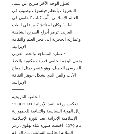
يُصوِّر الوجه الآخر ضريح ابن سينا،
المعروف بأعظم فيلسوف وطبيب في
العالم الإسلامي. ألَّف كتاب "القانون في
الطب" وكان له تأثيرٌ كبير على الطب
الغربي. ترمز أبراج الضريح الشاهقة
وعمارته الحجرية إلى فخر العلم والثقافة
الإيرانية.
• عمارة المساجد والخط العربي
يحمل الوجه الخلفي قصيدة مكتوبة بالخط
الفارسي الجميل، وهو عنصر يمثل اندماج
الأدب والفن الذي يشكل جوهر الثقافة
الإيرانية.
⸻
الخلفية التاريخية
تعكس ورقة النقد الإيرانية فئة 10,000
ريال الهوية السياسية والثقافية للجمهورية
الإسلامية الإيرانية. بعد الثورة الإسلامية
عام 1979، اختفت صورة شاه بهلوي، رمز
السلالة الحاكمة السابقة، من الورقة