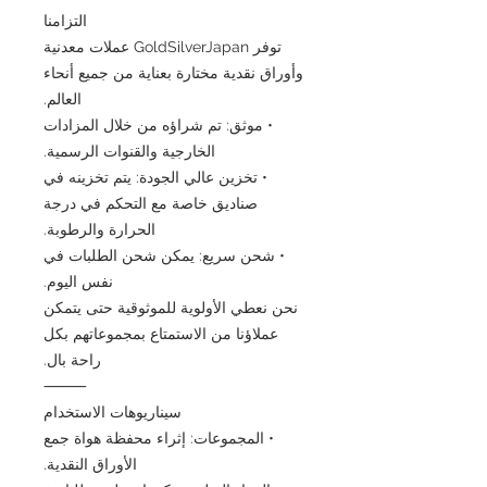
التزامنا
توفر GoldSilverJapan عملات معدنية
وأوراق نقدية مختارة بعناية من جميع أنحاء
العالم.
• موثق: تم شراؤه من خلال المزادات
الخارجية والقنوات الرسمية.
• تخزين عالي الجودة: يتم تخزينه في
صناديق خاصة مع التحكم في درجة
الحرارة والرطوبة.
• شحن سريع: يمكن شحن الطلبات في
نفس اليوم.
نحن نعطي الأولوية للموثوقية حتى يتمكن
عملاؤنا من الاستمتاع بمجموعاتهم بكل
راحة بال.
⸻
سيناريوهات الاستخدام
• المجموعات: إثراء محفظة هواة جمع
الأوراق النقدية.