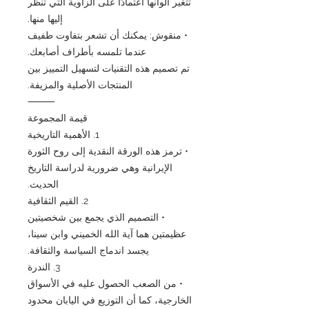
تتغير ألوانها اعتمادًا على الزاوية التي تنظر
إليها منها.
• منقوش: يمكنك أن تشعر بتفاوت طفيف
عندما تلمسه بأطراف أصابعك.
تم تصميم هذه التقنيات لتسهيل التمييز بين
المنتجات الأصلية والمزيفة.
⸻
قيمة المجموعة
1. الأهمية التاريخية
• ترمز هذه الورقة النقدية إلى روح الثورة
الإيرانية وهي ضرورية لدراسة التاريخ
الحديث.
2. القيم الثقافية
• التصميم الذي يجمع بين شخصيتين
عظيمتين هما آية الله الخميني وابن سينا،
يجسد اندماج السياسة والثقافة.
3. الندرة
• من الصعب الحصول عليه في الأسواق
الخارجية، كما أن التوزيع في اليابان محدود