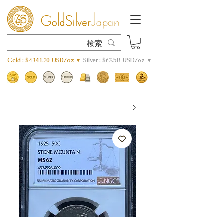
Gold : $4341.30 USD/oz ▼
Silver : $63.58 USD/oz ▼