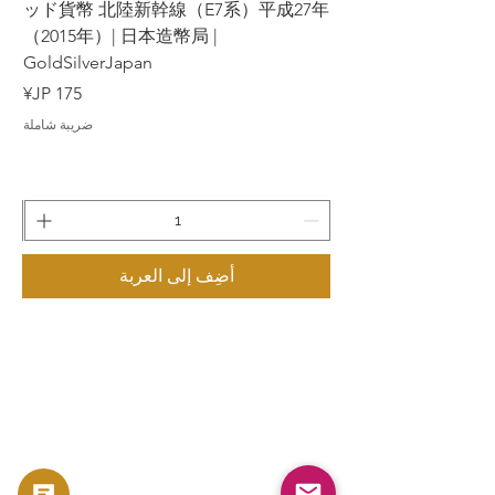
7年
ッド貨幣 北陸新幹線（E7系）平成27年
（2015年）| 日本造幣局 |
GoldSilverJapan
السعر
ضريبة شاملة
أضِف إلى العربة