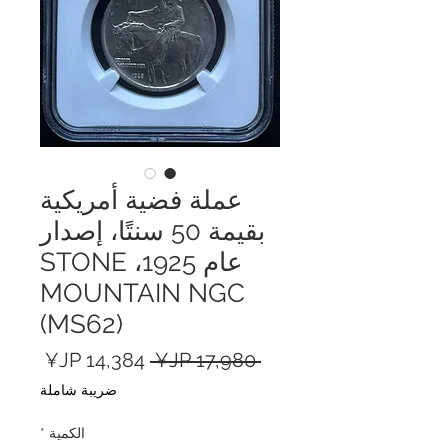
عملة فضية أمريكية
بقيمة 50 سنتًا، إصدار
عام 1925، STONE
MOUNTAIN NGC
(MS62)
سعر
سعر
 ‏17,980 JP¥ 
عادي
البيع
ضريبة شاملة
الكمية
*