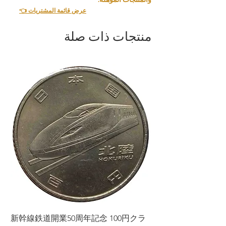
👈 عرض قائمة المشتريات
منتجات ذات صلة
ラ
新幹線鉄道開業50周年記念 100円クラ