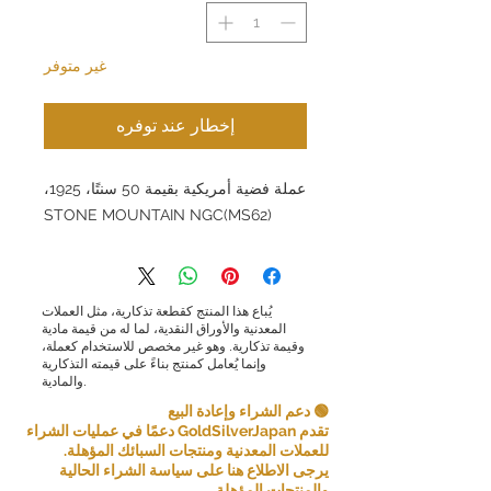
غير متوفر
إخطار عند توفره
عملة فضية أمريكية بقيمة 50 سنتًا، 1925،
STONE MOUNTAIN NGC(MS62)
يُباع هذا المنتج كقطعة تذكارية، مثل العملات
المعدنية والأوراق النقدية، لما له من قيمة مادية
وقيمة تذكارية. وهو غير مخصص للاستخدام كعملة،
وإنما يُعامل كمنتج بناءً على قيمته التذكارية
والمادية.
🟢 دعم الشراء وإعادة البيع
تقدم GoldSilverJapan دعمًا في عمليات الشراء
للعملات المعدنية ومنتجات السبائك المؤهلة.
يرجى الاطلاع هنا على سياسة الشراء الحالية
والمنتجات المؤهلة.