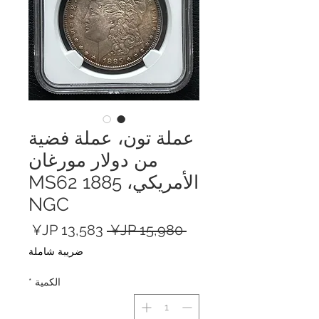
عملة تون، عملة فضية
من دولار مورغان
الأمريكي، 1885 MS62
NGC
سعر
سعر
 ‏15,980 JP¥ 
عادي
البيع
ضريبة شاملة
الكمية
*