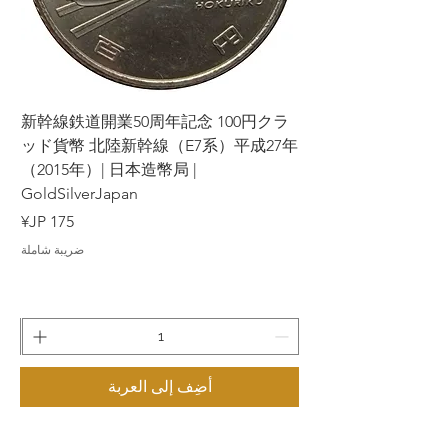
عروض. نسعى جاهدين لضمان دقة المعلومات
التي نقدمها، ولكننا لا نضمن اكتمالها أو دقتها.
ラ
新幹線鉄道開業50周年記念 100円クラ
7年
ッド貨幣 北陸新幹線（E7系）平成27年
（2015年）| 日本造幣局 |
GoldSilverJapan
السعر
ضريبة شاملة
أضِف إلى العربة