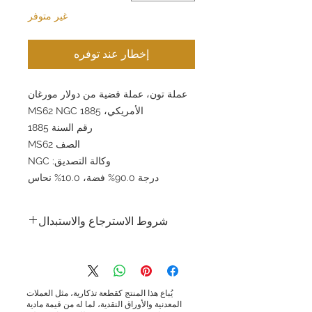
غير متوفر
إخطار عند توفره
عملة تون، عملة فضية من دولار مورغان
الأمريكي، 1885 MS62 NGC
رقم السنة 1885
الصف MS62
وكالة التصديق: NGC
درجة 90.0% فضة، 10.0% نحاس
شروط الاسترجاع والاستبدال
شروط الإرجاع والاستبدال: تسعى شركة جولد
سيلفر اليابان المحدودة جاهدةً لتقديم منتجات
وخدمات عالية الجودة وضمان رضا العملاء.
ونظرًا لطبيعة المنتجات التي نبيعها، فإننا لا
يُباع هذا المنتج كقطعة تذكارية، مثل العملات
نقبل الإرجاع لأسباب تتعلق براحة العميل.
المعدنية والأوراق النقدية، لما له من قيمة مادية