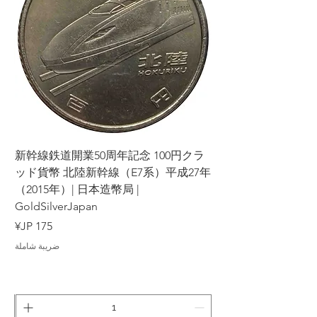
ラ
新幹線鉄道開業50周年記念 100円クラ
7年
ッド貨幣 北陸新幹線（E7系）平成27年
（2015年）| 日本造幣局 |
GoldSilverJapan
السعر
ضريبة شاملة