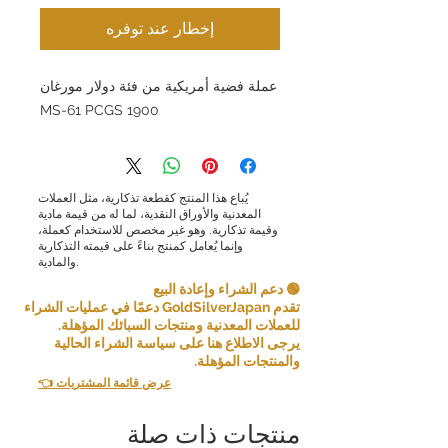
إخطار عند توفره
عملة فضية أمريكية من فئة دولار مورغان
1900 MS-61 PCGS
يُباع هذا المنتج كقطعة تذكارية، مثل العملات
المعدنية والأوراق النقدية، لما له من قيمة مادية
وقيمة تذكارية. وهو غير مخصص للاستخدام كعملة،
وإنما يُعامل كمنتج بناءً على قيمته التذكارية
والمادية.
🟢 دعم الشراء وإعادة البيع
تقدم GoldSilverJapan دعمًا في عمليات الشراء
للعملات المعدنية ومنتجات السبائك المؤهلة.
يرجى الاطلاع هنا على سياسة الشراء الحالية
والمنتجات المؤهلة.
👈 عرض قائمة المشتريات
منتجات ذات صلة