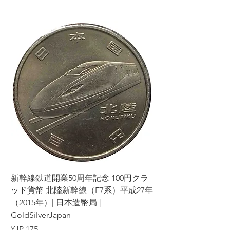
ラ
新幹線鉄道開業50周年記念 100円クラ
7年
ッド貨幣 北陸新幹線（E7系）平成27年
（2015年）| 日本造幣局 |
GoldSilverJapan
السعر