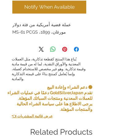
Notify When Available
عملة فضية أمريكية من فئة دولار
مورغان، 1899، MS-61 PCGS
يُباع هذا المنتج كقطعة تذكارية، مثل العملات
المعدنية والأوراق النقدية، لما له من قيمة مادية
وقيمة تذكارية. وهو غير مخصص للاستخدام كعملة،
وإنما يُعامل كمنتج بناءً على قيمته التذكارية
والمادية.
🟢 دعم الشراء وإعادة البيع
تقدم GoldSilverJapan دعمًا في عمليات الشراء
للعملات المعدنية ومنتجات السبائك المؤهلة.
يرجى الاطلاع هنا على سياسة الشراء الحالية
والمنتجات المؤهلة.
👈 عرض قائمة المشتريات
Related Products