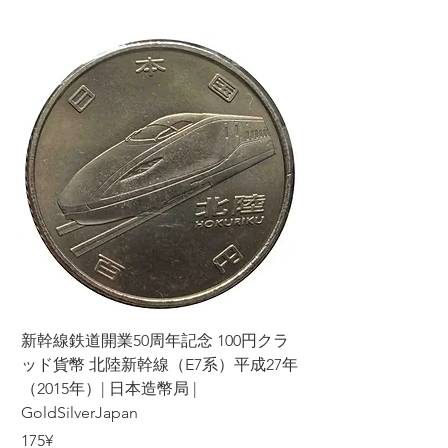
ラ
新幹線鉄道開業50周年記念 100円クラ
7年
ッド貨幣 北陸新幹線（E7系）平成27年
（2015年）| 日本造幣局 |
GoldSilverJapan
Price
175¥