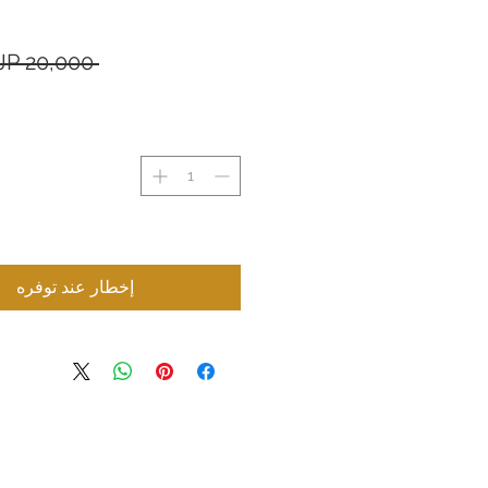
 ‏20,000 JP¥ 
إخطار عند توفره