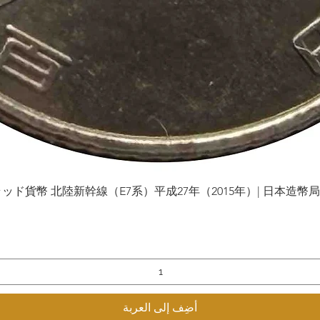
貨幣 北陸新幹線（E7系）平成27年（2015年）| 日本造幣局 | Gol
العرض السريع
أضِف إلى العربة