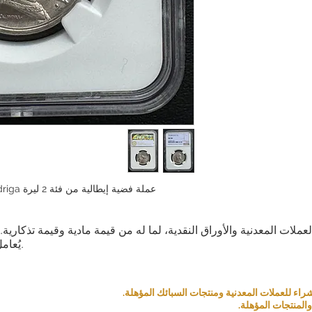
عملة فضية إيطالية من فئة 2 ليرة NGC AU58 Quadriga عتيقة من عام 1916
العملات المعدنية والأوراق النقدية، لما له من قيمة مادية وقيمة تذكار
يُعامل كمنتج بناءً على قيمته التذكارية والمادية.
المنتجات المؤهلة.