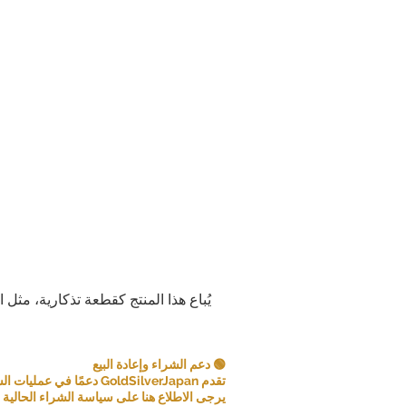
يُباع هذا المنتج كقطعة تذكارية، مثل 
🟢 دعم الشراء وإعادة البيع
تقدم GoldSilverJapan دعمًا في عمليات الشراء للعملات المعدنية ومنتجات السبائك المؤهلة.
يرجى الاطلاع هنا على سياسة الشراء الحالية و