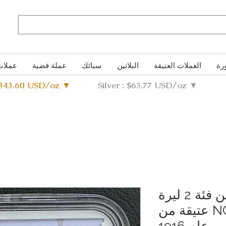
رة
العملات العتيقة
البلاتين
سبائك
عملة فضية
عملات
4343.60 USD/oz ▼
Silver : $63.77 USD/oz ▼
عملة فضية إيطالية من فئة 2 ليرة
NGC AU58 Quadriga عتيقة من
عام 1916