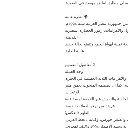
لسلي مطابق لما هو موضح في الصورة.
⸻
🌍 نظرة عامة
جمهورية مصر العربية سنة 1994م.
ول والأهرامات، رموز الحضارة المصرية
القديمة.
عة ثمينة لهواة الجمع وتتمتع بحالة حفظ
عالية للغاية.
⸻
🏺 تفاصيل التصميم
وجه العملة
الأهرامات الثلاثة العظيمة في الجيزة.
، كما أن تصميمه المنحوت بعمق مثير
للإعجاب.
 للخلفية والنقوش غير اللامعة لمسة فنية
فريدة من نوعها لعملات الفضة.
الظهر (العكس)
 والصقر حورس، وكتابة بالخط العربي.