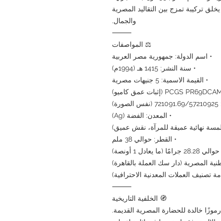
يخلق تركيبة تمزج بين التقاليد المصرية
والجمال.
⸻
⚖️ المواصفات
• اسم الدولة: جمهورية مصر العربية
• سنة النشر: 1415 هـ (1994م)
• القيمة الاسمية: 5 جنيهات مصرية
ة)
• المعدن: الفضة (Ag)
 (لمسة نهائية عميقة للمرآة، نقش عميق)
• القطر: حوالي 38 ملم
مًا (ما يعادل 1 أونصة)
نية المصرية (دار سك العملة بالقاهرة)
⸻
🧭 الخلفية التاريخية
رموزًا خالدة للحضارة المصرية القديمة.