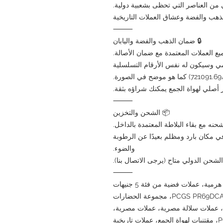
هي من العناصر التي تحظى بشعبية دولية.
لذهب والفضة وعشاق العملات التاريخية
⸻
🔒 ضمان الذهب والفضة واليابان
هذا العنصر في لوح PCGS الرسمي وسيكون له نفس الأرقام التسلسلية
 أصلي لهواة الجمع يمكنك شراؤه بثقة.
⸻
📦 الشحن والتخزين
حنه مع بقاء البلاطة المعتمدة بالداخل.
ي مكان بارد ومظلم بعيدًا عن الرطوبة
والضوء.
الشحن الدولي متاح (يرجى الاتصال بنا).
⸻
عملات فضية مصرية، عملات أبو الهول، عملات هرمية، عملات فضية من فئة 5 جنيهات
إسترلينية عام 1994، عملات تذكارية مصرية، PCGS PR69DCAM، مجموعة الحضارات
ة، عملات سلالة مصرية، عملات مصرية،