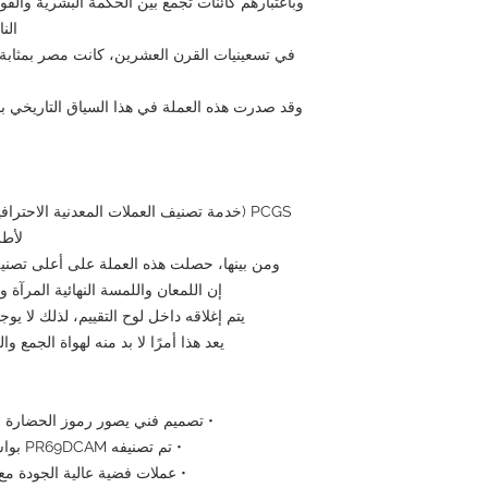
وباعتبارهم كائنات تجمع بين الحكمة البشرية والقو
الن
في تسعينيات القرن العشرين، كانت مصر بمثابة فت
وقد صدرت هذه العملة في هذا السياق التاريخي باع
PCGS (خدمة تصنيف العملات المعدنية الاحترا
لأطر
ومن بينها، حصلت هذه العملة على أعلى تصنيف **PR69DCAM (إثبات شبه مث
إن اللمعان واللمسة النهائية المرآة و
يتم إغلاقه داخل لوح التقييم، لذلك لا يوج
يعد هذا أمرًا لا بد منه لهواة الجمع 
• تصميم فني يصور رموز الحضارة ال
• تم تصنيفه PR69DCAM بواسطة PCGS، وهي وكالة تصنيف عالمية
• عملات فضية عالية الجودة مع