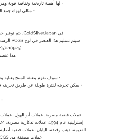
• لها أهمية تاريخية وثقافية قوية و
• مثالي لهواة جمع ا
في GoldSilverJapan، يتم توفير جميع العملات المعتمدة مع ضمان الأصالة.
سيتم تسليم 
(721091.69/57210925) كما هو موضح في الصورة.
هذا عنصر
• سوف نقوم بتعبئة المنتج بعناية وش
• يمكن تخزينه لفترة طويلة عن طريق تخزينه ف
• 
القديمة، ذهب وفضة، اليابان، عملات فضية أصلي
عملات مصنفة من PCGS، مقتنيات لهواة الجمع، عملات تاريخية