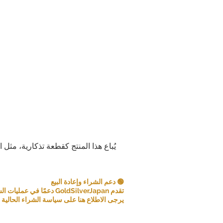
يُباع هذا المنتج كقطعة تذكارية، مثل 
🟢 دعم الشراء وإعادة البيع
تقدم GoldSilverJapan دعمًا في عمليات الشراء للعملات المعدنية ومنتجات السبائك المؤهلة.
يرجى الاطلاع هنا على سياسة الشراء الحالية و