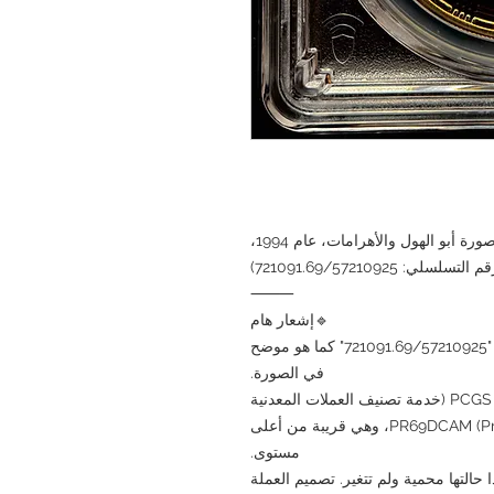
عملة فضية مصرية من فئة 5 جنيهات، تحمل صورة أبو الهول والأهرامات، عام 1994،
⸻
🔹إشعار هام
هذا المنتج هو المنتج الفعلي ذو الرقم التسلسلي "721091.69/57210925" كما هو موضح
في الصورة.
لقد تم تصنيفها رسميًا وإصدار شهادة لها من قبل PCGS (خدمة تصنيف العملات المعدنية
الاحترافية) باعتبارها PR69DCAM (Proof Deep Cameo)، وهي قريبة من أعلى
مستوى.
حالتها محمية ولم تتغير. تصميم العملة