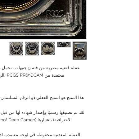
معتمدة من PCGS PR69DCAM (الرقم التسلسلي: 721091.69/57210925)
العملة المعدنية محفوظة في لوحة معتمدة، لذا 