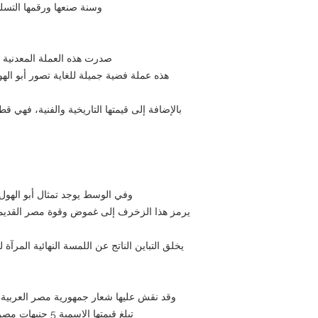
وسنة صنعها ورقمها التس
صدرت هذه العملة المعدنية من 
هذه عملة فضية جميلة للغاية تصور أبو اله
بالإضافة إلى قيمتها التاريخية والفنية، فهي قط
وفي الوسط يوجد تمثال أبو الهول و
يرمز هذا الزخرف إلى غموض وقوة مصر القديمة
يخلق التباين الناتج عن اللمسة النهائية المرآة
وقد نقش عليها شعار جمهورية مصر العربية،
تبلغ قيمتها الاسمية 5 جنيهات مصرية وسنة الإصدار 1994 و1415 (هجري).