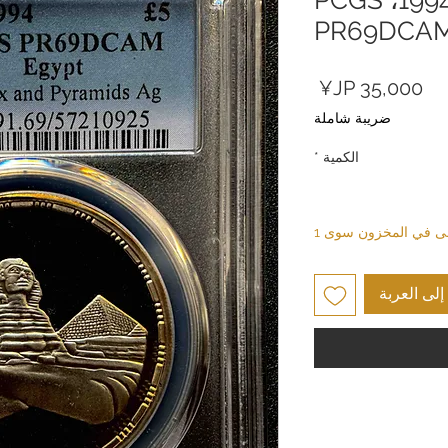
PR69DCA
السعر
ضريبة شاملة
الكمية
*
بقى في المخزون سوى 1
لى العربة