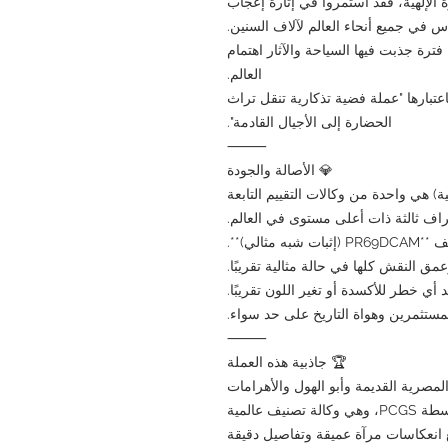
ة الإلهية، فقد استمروا في إثارة إعجاب
اس في جميع أنحاء العالم لآلاف السنين.
رة جذبت فيها السياحة والآثار اهتمام
العالم.
تبارها "عملة فضية تذكارية تنقل تراث
الحضارة إلى الأجيال القادمة".
⸻
💎 الأصالة والجودة
فية) هي واحدة من وكالات التقييم التابعة
اف ثالثة ذات أعلى مستوى في العالم.
الي)**.
عمق النقش كلها في حالة مثالية تقريبًا.
د أي خطر للأكسدة أو تغير اللون تقريبًا.
والمستثمرين وهواة التاريخ على حد سواء.
⸻
🏆 جاذبية هذه العملة
مصرية القديمة وأبو الهول والأهرامات
 انعكاسات مرآة عميقة وتفاصيل دقيقة