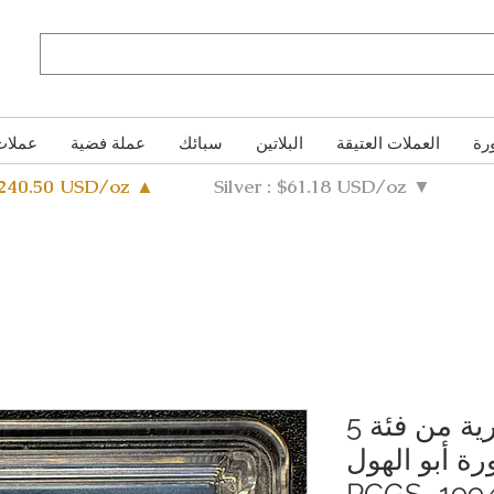
رة
العملات العتيقة
البلاتين
سبائك
عملة فضية
عملات
4240.50 USD/oz ▲
Silver : $61.18 USD/oz ▼
عملة فضية مصرية من فئة 5
ة أبو الهول
والأهرامات، عام 1994، PCGS