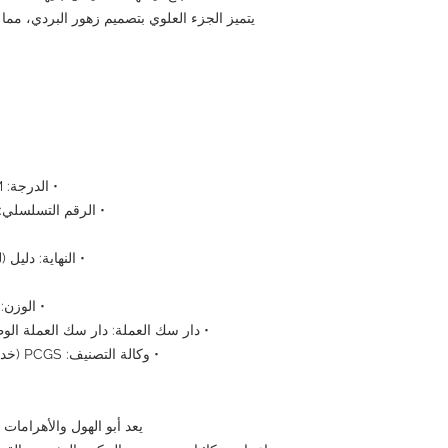
يتميز الجزء العلوي بتصميم زهور البردي، مما 
• الدرجة: PCGS PR69DCAM (إثبات عمق كاميو)
• الرقم التسلسلي: 721091.69/57210925 (نفس الصور
• النهاية: دليل
• الوزن: حوالي 28.28 جرا
• دار سك العملة: دار سك العملة الوط
• وكالة التصنيف: PCGS (خدمة تصنيف العملات المعدنية الاحترافية)
يعد أبو الهول والأهرامات 