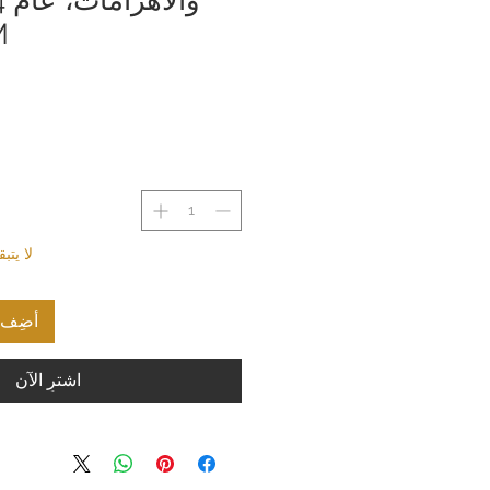
M
لا يت
أضِف إ
اشترِ الآن