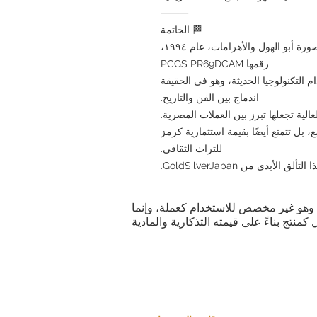
⸻
🏁 الخاتمة
عملة فضية مصرية من فئة ٥ جنيهات، تحمل صورة أبو الهول والأهرامات، عام ١٩٩٤،
رقمها PCGS PR69DCAM
م التكنولوجيا الحديثة، وهو في الحقيقة
اندماج بين الفن والتاريخ.
عالية تجعلها تبرز بين العملات المصرية.
 بل تتمتع أيضًا بقيمة استثمارية كرمز
للتراث الثقافي.
 الأبدي من GoldSilverJapan.
ية. وهو غير مخصص للاستخدام كعملة، وإنما