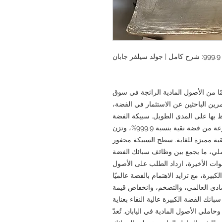
فضة الخالصة بوزن 30 كيلوغرامًا من الأصول المادية الرائجة في سوق
مرين الباحثين عن الاستثمار في الفضة،
 بها على المدى الطويل. سبيكة الفضة
المعروضة هنا عبارة عن سبيكة كبيرة مصنوعة من فضة نقية بنسبة 999.9%، وتزن
فضة نقية مميزة للغاية. سطح السبيكة محفور
زنها، ورقم تسلسلي، ما يجمع بين وظائف سبائك الفضة
نوات الأخيرة، ازداد الطلب على الأصول
رة، مع تزايد الاهتمام بالفضة عالميًا
ادي العالمي، والتضخم، وانخفاض قيمة
 شركة GoldSilverJapan بانتقاء سبائك الفضة الكبيرة عالية النقاء بعناية
حاملي الأصول المادية في اليابان. تُعدّ