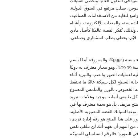
لوغرامًا نادرة نسبيًا في التداول العام، وتحظى السبائك
%، على وجه الخصوص، بطلب مرتفع في السوق الدولية.
واسع للغاية من الاستخدامات الصناعية،
لشمسية، والمعدات الإلكترونية، وأشباه
لذلك، تُقدّر الفضة عالميًا كأصل مادي
قيّم، يحظى بطلب استثماري وصناعي.
هذه السبيكة الفضية مصنوعة من فضة عالية النقاء بنسبة 999.9%، والمعروفة أيضًا باسم
فضة 999.9. يشير هذا الرقم إلى محتوى فضة بنسبة 99.99%، وهو معيار معترف به دوليًا
ة لعمليات الصهر والصب والتبريد أثناء
الة السطح لكل سبيكة. غالبًا ما تحتفظ
3 كيلوغرامًا، على وجه الخصوص، بالوزن والملمس المصنوع
شكل طبيعي أنماط موجية وعلامات تبريد
المنتج مزيف، بل هو سمة معترف بها في
نوعها لسبائك الفضة المصبوبة الأصلية.
ر على هذا المنتج هو رقم إدارة فردي،
ن المهم أن تفهم أنك لن تتلقى نفس
في الصورة؛ فالرقم التسلسلي للسبيكة