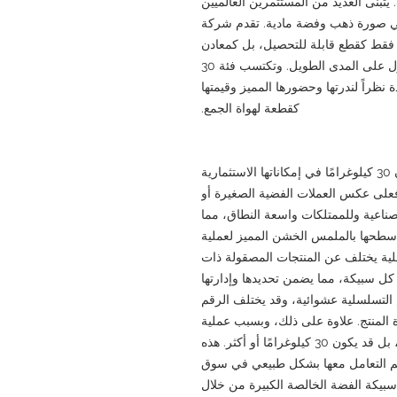
تبنى العديد من المستثمرين العالميين
في صورة ذهب وفضة مادية. تقدم شركة
كبيرة ليس فقط كقطع قابلة للتحصيل، بل كمعادن
ثمينة مادية مع التركيز على الحفاظ على الأصول على المدى الطويل. وتكتسب فئة 30
نظراً لندرتها وحضورها المميز وقيمتها
كقطعة لهواة الجمع.
لا تكمن جاذبية سبيكة الفضة الخالصة بوزن 30 كيلوغرامًا في إمكاناتها الاستثمارية
فعلى عكس العملات الفضية الصغيرة أو
لصناعية وللممتلكات واسعة النطاق، مما
ظ سطحها بالملمس الخشن المميز لعملية
صلية يختلف عن المنتجات المصقولة ذات
ل سبيكة، مما يضمن تحديدها وإدارتها
م التسلسلية عشوائية، وقد يختلف الرقم
ة المنتج. علاوة على ذلك، وبسبب عملية
الصب، قد لا يكون الوزن 30 كيلوغرامًا بالضبط، بل قد يكون 30 كيلوغرامًا أو أكثر. هذه
تم التعامل معها بشكل طبيعي في سوق
سبيكة الفضة الخالصة الكبيرة من خلال