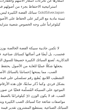
أسعارها عن تحركات أسعار الأسهم والعقارات. ي
استراتيجية الاحتفاظ بجزء من أصولهم 
GoldSilverJapan سبائك الفضة ال
كيلوغراماً على وجه الخصوص شعبية متزايدة 
فحسب، بل أيضًا في أصالتها كسبائك صناعية. 
التذكارية، تُصنع السبائك الكبيرة خصيصًا للسوق ا
يجعلها شكلًا عمليًا للغاية من الأصول. يحتف
الصب، مما يمنحها إحساسًا بالسبائك الأ
التشطيب اللامع. يُطبع رقم تسلسلي على قمة ك
بشكل فردي. وكما ذُكر سابقًا، فإن هذه الأرقا
الموجود على السبيكة المُسلّمة فعليًا عن صور
مواصفات شائعة جدًا لسبائك الصب الكبيرة وي
السبائك الصناعية. يستطيع المشترون تقدير قيمة 