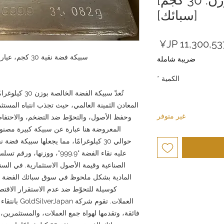
[سبائك]
ر
سعر
دي
البيع
سبيكة فضة نقية 30 كجم، عيار 999.9: شرح كامل | جولد سيلفر جابان
ضريبة شاملة
الكمية
*
تُعدّ سبيكة ال
المعادن الثمينة العالمي، حيث تجذب انتباه المستث
غير متوفر
وحفظ الأصول، والتحوّط ضد التضخم، والاحتفاظ
حوالي 30 كيلوغرامًا، مما يجعلها سبيكة 
عليه نقاء الفضة "999.9"، وو
الصناعية وقيمة الأصول الاستثمارية. في الس
المادية بشكل ملحوظ في سوق سبائك الفضة الكبي
كوسيلة للتحوّط ضد عدم الاستقرار الاقتص
العملات. تقوم
فائقة، وتقدمها لهواة جمع العملات، والمستثمرين، و