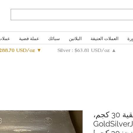
رة
العملات العتيقة
البلاتين
سبائك
عملة فضية
عملات
4288.70 USD/oz ▼
Silver : $63.81 USD/oz ▲
سبيكة فضة نقية 30 كجم،
999.9% | GoldSil
[النقاء: 99.9%] [الوزن: 30 كجم]