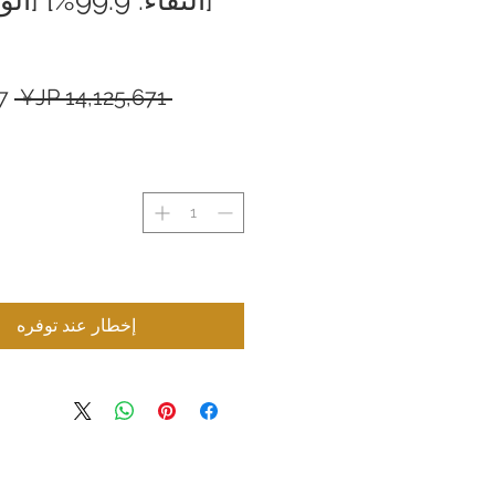
سع
 ‏14,125,671 JP¥ 
عا
إخطار عند توفره