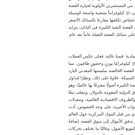
 من المستثمرين الأولوية لحيازة الفضة
المادية. تحظى سبائك الفضة الكبيرة التي تزن 30 كيلوغراماً بشعبية واسعة كوسيلة
نخفاض تكلفتها مقارنةً بالسبائك الأصغر
فضة النقية الكبيرة في اليابان، يتزايد
على سبائك الفضة الثقيلة عاماً بعد عام.
مادية" قيمةً عالية. فعلى عكس العملات
والسبائك الصغيرة، تتمتع سبيكة الفضة التي تزن 30 كيلوغرامًا بوزنٍ وحضورٍ طاغيين، مما
ز الفضة الخالصة بملمسها المعدني البارد
السبيكة. علاوةً على ذلك، ونظرًا لتداول
الكبيرة أصولًا معترفًا بها عالميًا، وهو
الدولية المقومة بالدولار، وتتقلب تبعًا
الظروف الاقتصادية العالمية، ومعدلات
نوات الأخيرة، على وجه الخصوص، أدت
 من قِبل البنوك المركزية حول العالم
 تدفق الأموال إلى سوق الفضة. إضافةً
 لتنويع الأصول، وغالبًا ما تختلف تحركات