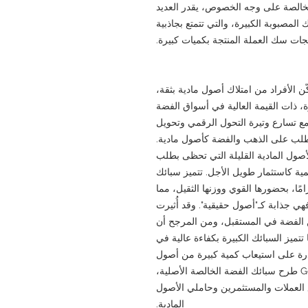
خالصة على وجه الخصوص، يقدر العديد
المصبوبة الكبيرة، والتي تتمتع بجاذبية
ات سك العملة المنتجة بكميات كبيرة.
Gold بتوفير بيئة تُمكّن الأفراد من امتلاك أصول مادية بثقة،
 ذات القيمة العالية في أسواق الفضة
ومع تسارع وتيرة التحول الرقمي وتحويل
 الطلب على الذهب والفضة كأصول مادية.
صول المادية القليلة التي تحظى بطلب
ية كاستثمار طويل الأجل. تتميز سبائك
، التي يبلغ وزنها حوالي 30 كيلوغرامًا، بحضورها القوي ووزنها الثقيل، مما
هي جذابة كـ"أصول حقيقية". وقد أُثيرت
لفضة في المستقبل، ومن المرجح أن
ا تتميز السبائك الكبيرة بكفاءة عالية في
درة على استيعاب كمية كبيرة من أصول
الفضة بشكل مُدمج. وستواصل GoldSilverJapan طرح سبائك الفضة الخالصة الأصلية،
مع العملات والمستثمرين وحاملي الأصول
المادية.