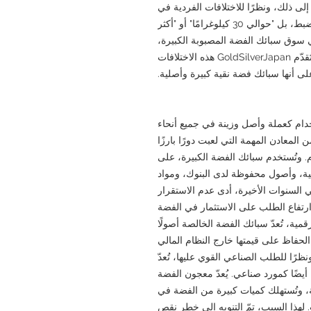
 إلى ذلك، ونظرًا للاختلافات الفردية في
عملية الصب، قد لا يكون الوزن 30 كيلوغرامًا بالضبط، بل "حوالي 30 كيلوغرامًا" أو "أكثر
 في سوق سبائك الفضة المصبوبة الكبيرة،
وتُعتبر هامش خطأ دقيقًا في التصنيع الصناعي. تُقدّم GoldSilverJapan هذه الاختلافات
ى أنها سبائك فضة نقية كبيرة وأصلية.
ام كعملة وأصل وزينة في جميع أنحاء
 المعادن المهمة التي لعبت دورًا بارزًا
م. وتُستخدم سبائك الفضة الكبيرة، على
، وأصول محفوظة لدى البنوك، ومواد
السنوات الأخيرة، أدى عدم الاستقرار
ارتفاع الطلب على الاستثمار في الفضة
مية، تُعدّ سبائك الفضة الخالصة أصولًا
لحفاظ على قيمتها خارج النظام المالي
رًا للطلب الصناعي القوي عليها، تُعدّ
ضًا كمورد صناعي. يُعدّ معجون الفضة
ة، وتُستهلك كميات كبيرة من الفضة في
 لهذا السبب، تمّ التنويه إلى خطر نقص