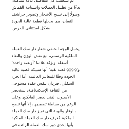
تم تشطيب كل التفاصيل بدقة متناهية،
بدءًا من تظليل العضلات وانسيابية القماش
وصولًا إلى نسيج الأشجار وتصوير حراشف
الثعبان، مما يجعلها قطعة عالية الجودة
بشكل استثنائي للعرض.
يحمل الوجه الخلفي شعار دار سك العملة
الملكية الرسمي، مع نقش الوزن والنقاء
أسفله. وتؤكد علامتا "أونصة واحدة"
و"999.9 فضة نقية" أنها سبيكة فضية عالية
الجودة وفقًا للمعايير العالمية. أما الجزء
السفلي، فيزدان بنقش عقدة مستوحى
من الثقافة الإسكندنافية، يستحضر
الأسلوب الفني لعصر الفايكنج. وعلى
الرغم من بساطة تصميمها، إلا أنها تنضح
بالوقار والهيبة التي تميز دار سك العملة
الملكية. تُعرف دار سك العملة الملكية
بأنها إحدى دور سك العملة الرائدة في