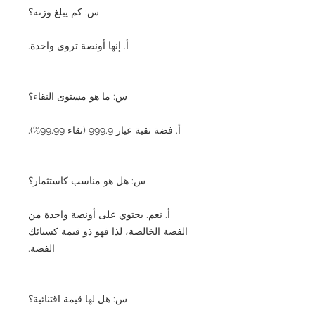
س: كم يبلغ وزنه؟
أ. إنها أونصة تروي واحدة.
س: ما هو مستوى النقاء؟
أ. فضة نقية عيار 999.9 (نقاء 99.99%).
س: هل هو مناسب كاستثمار؟
أ. نعم. يحتوي على أونصة واحدة من
الفضة الخالصة، لذا فهو ذو قيمة كسبائك
الفضة.
س: هل لها قيمة اقتنائية؟