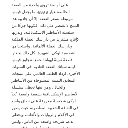
على أونصة تروي واحدة من الفضة
الخالصة عيار 999.9، ما يجعل قيمتها
مرتبطة بسعر الفضة. إلا أن جاذبية هذا
المنتج لا تقتصر على ذلك. فكونها جزءًا من
سلسلة الأساطير الإسكندنافية، وندرتها
كإنتاج مشترك بين دار سك العملة الملكية
ودار سك العملة الألمانية، واستخدامها
لشخصية لوكي الشهيرة، كل ذلك يجعلها
قطعةً ثمينةً لهواة الجمع، تتجاوز قيمتها
قيمة سبائك الفضة العادية. في السنوات
الأخيرة، ازداد الطلب العالمي على منتجات
المعادن الثمينة المستوحاة من الأساطير
والخيال، ومن بينها تحظى سلسلة
الأساطير الإسكندنافية بشعبية واسعة. يُعدّ
لوكي شخصيةً معروفةً على نطاق واسع
في الثقافة الشعبية المعاصرة، حيث يظهر
في الأفلام والروايات والألعاب، ويحظى
بدعم شريحة واسعة من الناس، وليس