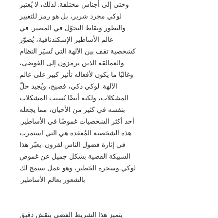
وحتى إلى أجناس مختلفة. لذلك، لا يُعتبر
لوكي مجرد شرير، بل هو رمز للتغيير
والتطور ونقاط التحوّل في المصير. في
عالم الأساطير الإسكندنافية، يُصوّر
كشخصية تقف بين الآلهة التي تُسيّر النظام
والعمالقة الذين يرمزون إلى الفوضى،
وغالبًا ما يكون لأفعاله تأثير كبير على عالم
الآلهة. لوكي ذكي، فصيح، ويُجيد حلّ
المشكلات، ولكنه أيضًا يُسبب المشكلات
بنفسه في كثير من الأحيان، مما يجعله
أحد أكثر الشخصيات غموضًا في الأساطير.
هذه الشخصية المُعقدة هي التي استمرت
في إثارة فضول الناس لقرون. يعبّر هذا
السبيكة الفضية بشكل جميل عن غموض
لوكي وسحره الخطير، وهو عمل يسمح لك
بالشعور بعالم الأساطير.
يتميز هذا الشريط الفضي بنقش دقيق