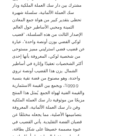
مشترك بين دار سك العملة الملكية ودار
سك العملة الألمانية، سلسلة شهيرة
تحظى بتقدير كبير من هواة جمع المعادن
الثمينة ومحبي الأساطير حول العالم.
الإصدار الثالث من هذه السلسلة، "قضيب
لوكي الفضي بوزن أونصة واحدة"، عبارة
عن قضيب فضي استرليني مميز مستوحى
من شخصية لوكي، المعروفة بأنها إحدى
أكثر الشخصيات تعقيدًا وإثارة في أساطير
الشمال. يزن هذا القضيب أونصة تروي
واحدة، وهو مصنوع من فضة نقية بنسبة
999.9%، ويجمع بين القيمة الاستثمارية
والقيمة الفنية لهواة الجمع. يُمثل هذا المنتج
مزيجًا من موثوقية دار سك العملة الملكية
وفن دار سك العملة الألمانية، المعروفة
بتصاميمها الأصلية، مما يجعله مختلفًا عن
قضبان الفضة التقليدية. يأتي القضيب في
عبوة مصممة خصيصًا على شكل بطاقة،