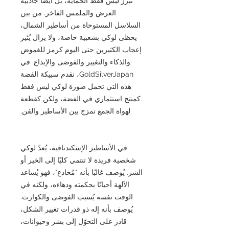
تُبرز ليس فقط الحماية، بل أيضًا جاذبية
العرض والملمس الفاخر. من بين
السلاسل المستوحاة من أساطير الشمال،
يحظى لوكي بشعبية خاصة، ولا يزال يُثير
إعجاب الكثيرين حتى اليوم كرمز للغموض
والذكاء والتغيير والفوضى والإبداع. في
GoldSilverJapan، نقدم سبيكة الفضة
هذه التي تحمل صورة لوكي ليس فقط
كمنتج استثماري في الفضة، ولكن كقطعة
لهواة الجمع تمزج بين الأساطير والفن.
في الأساطير الإسكندنافية، يُعدّ لوكي
شخصية فريدة لا تنتمي كليًا إلى الخير أو
الشر. يُوصف غالبًا بأنه "مُخادع"، فهو يُساعد
الآلهة أحيانًا بحكمته ودهاءه، ولكنه في
الوقت نفسه يُسبب الفوضى والكوارث.
يُوصف بأنه إله ذو قدرات تغيير الشكل،
قادر على التحوّل إلى بشر وحيوانات،