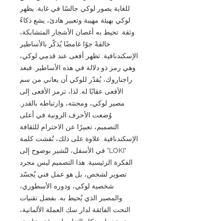
للغاية يصور لوكي جالسًا في غابة. يظهر
لوكي بهيئة مهيبة وتعبير هادئ، يشع ذكاءً
وثقة. تحيط به أغصان الأشجار المتشابكة،
خالقةً جوًا غامضًا يُذكّر بالأساطير
الإسكندنافية. تظهر أفعى عند قدمي لوكي،
وهي رمز ذو دلالة في هذه الأساطير. فبعد
راجناروك، يُقدّر للوكي أن يعاني من سم
الأفعى عقابًا له. لذا، ترمز الأفعى إلى
مصير لوكي، ومحنته، وارتباطه بالقدر.
وُضعت الأحرف الرونية في أعلى
التصميم، تعبيرًا عن الاحترام للثقافة
الإسكندنافية. علاوة على ذلك، نُقشت كلمة
"LOKI" في الأسفل، لتُشير بوضوح إلى
الفكرة الرئيسية. هذا التصميم ليس مجرد
تصوير لشخص، بل هو عمل فني يُجسّد
شخصية لوكي، ودوره الأسطوري،
والمصير الذي يُحيط به. بفضل تقنيات
النحت الفائقة لدار سك العملة الألمانية،