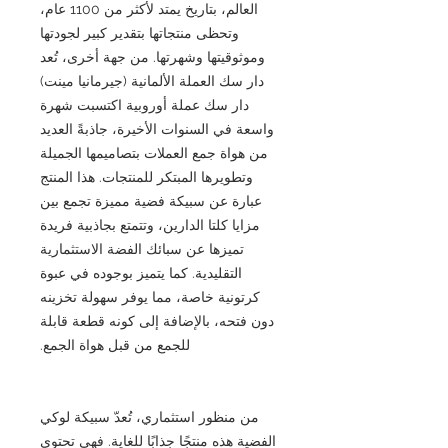
العالم، بتاريخ يمتد لأكثر من 1100 عام،
وتحظى منتجاتها بتقدير كبير لجودتها
وموثوقيتها وشهرتها. من جهة أخرى، تُعد
دار سك العملة الألمانية (جيرمانيا مينت)
دار سك عملة أوروبية اكتسبت شهرة
واسعة في السنوات الأخيرة، جاذبةً العديد
من هواة جمع العملات بتصاميمها الجميلة
وتطويرها المبتكر للمنتجات. هذا المنتج
عبارة عن سبيكة فضية مميزة تجمع بين
مزايا كلتا الدارين، وتتمتع بجاذبية فريدة
تميزها عن سبائك الفضة الاستثمارية
التقليدية. كما يتميز بوجوده في عبوة
كرتونية خاصة، مما يوفر سهولة تخزينه
دون فتحه، بالإضافة إلى كونه قطعة قابلة
للجمع من قبل هواة الجمع.
من منظور استثماري، تُعدّ سبيكة لوكي
الفضية هذه منتجًا جذابًا للغاية. فهي تحتوي